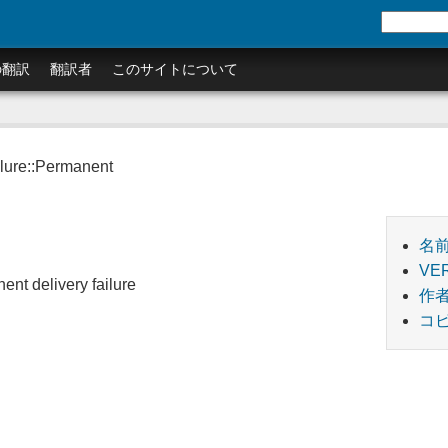
の翻訳
翻訳者
このサイトについて
ilure::Permanent
名
VE
ent delivery failure
作
コピ