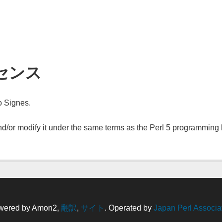
>
センス
o Signes.
 and/or modify it under the same terms as the Perl 5 programming
wered by Amon2,
翻訳
,
サイト
. Operated by
Japan Perl Associa