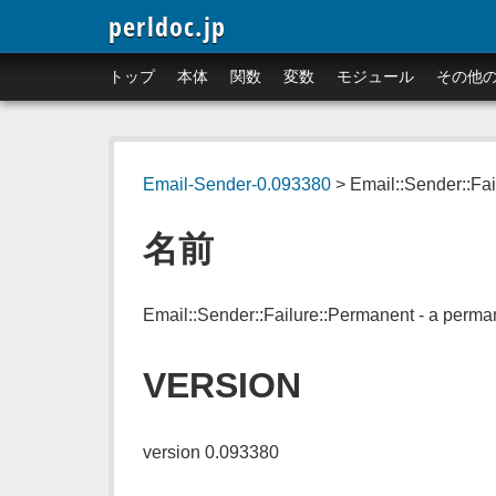
perldoc.jp
トップ
本体
関数
変数
モジュール
その他
Email-Sender-0.093380
> Email::Sender::Fa
名前
Email::Sender::Failure::Permanent - a perman
VERSION
version 0.093380