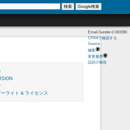
検索
Google検索
Email-Sender-0.093380
CPANで確認する
Source
編集
変更履歴
誤訳の報告
前
RSION
者
ーライト & ライセンス