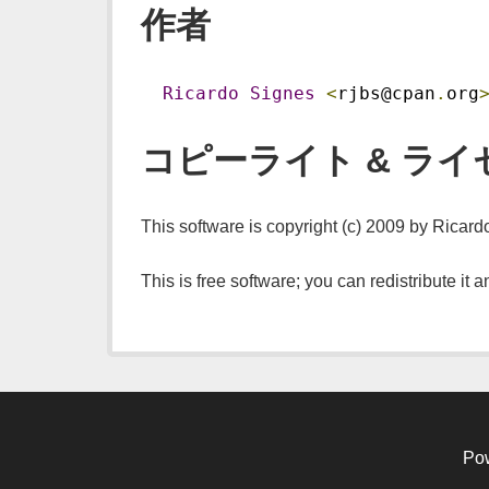
作者
Ricardo
Signes
<
rjbs@cpan
.
org
コピーライト & ライ
This software is copyright (c) 2009 by Ricard
This is free software; you can redistribute it
Po