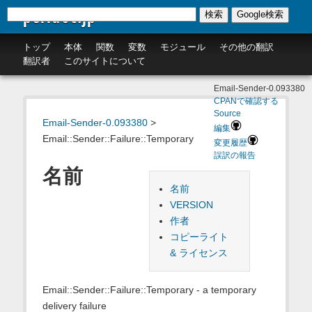
perldoc.jp
検索
Google検索
トップ
本体
関数
変数
モジュール
その他の翻訳
翻訳者
このサイトについて
Email-Sender-0.093380
CPANで確認する
Source
Email-Sender-0.093380
>
編集
Email::Sender::Failure::Temporary
変更履歴
誤訳の報告
名前
名前
VERSION
作者
コピーライト
& ライセンス
Email::Sender::Failure::Temporary - a temporary
delivery failure