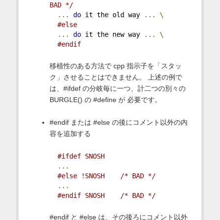
BAD */
...
do
 it the old way 
...
\
#else
...
do
 it the new way 
...
\
#endif
移植性のある方法で cpp 指示子を「スタッ
ク」させることはできません。 上述の例で
は、#ifdef の分岐毎に一つ、計二つの別々の
BURGLE() の #define が 必要です。
#endif または #else の後にコメント以外の内
容を追加する
#ifdef SNOSH
...
#else !SNOSH    /* BAD */
...
#endif SNOSH    /* BAD */
#endif と #else は、その後ろにコメント以外