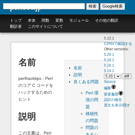
perldoc.jp
検索
Google検索
トップ
本体
関数
変数
モジュール
その他の翻訳
翻訳者
このサイトについて
5.22.1
CPANで確認する
Other versions:
5.20.1
名前
5.18.1
5.16.1
名前
5.14.1
説明
perlhacktips - Perl
良くある問題
Source
のコア C コードを
編集
ハックするための
Perl 環
変更履歴
ヒント
境の問
誤訳の報告
原文を表示/隠す
題
移植性
説明
の問題
問題の
この文書は、Perl
あるシ