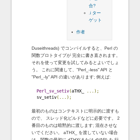
合?
.i ター
ゲット
作者
Duseithreads) でコンパイルすると、Perl の
関数プロトタイプが 完全に書き直されます。
それを使って変更を試してみるとよいでしょ
う。 これに関連して、"Perl_-less" API と
"Perl_-ly" API の違いがあります; 例えば:
Perl_sv_setiv
(
aTHX_ 
...);
  sv_setiv
(...);
最初のものはコンテキストに明示的に渡すも
ので、 スレッド化ビルドなどに必要です。 2
番目のものは暗黙的に渡します; 混在させな
いでください。 aTHX_ を渡していない場合
は、関数の最初に dTHX(または dVAR) を 行