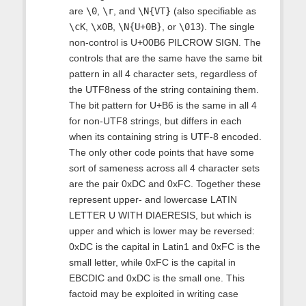
are
\0
,
\r
, and
\N{VT}
(also specifiable as
\cK
,
\x0B
,
\N{U+0B}
, or
\013
). The single
non-control is U+00B6 PILCROW SIGN. The
controls that are the same have the same bit
pattern in all 4 character sets, regardless of
the UTF8ness of the string containing them.
The bit pattern for U+B6 is the same in all 4
for non-UTF8 strings, but differs in each
when its containing string is UTF-8 encoded.
The only other code points that have some
sort of sameness across all 4 character sets
are the pair 0xDC and 0xFC. Together these
represent upper- and lowercase LATIN
LETTER U WITH DIAERESIS, but which is
upper and which is lower may be reversed:
0xDC is the capital in Latin1 and 0xFC is the
small letter, while 0xFC is the capital in
EBCDIC and 0xDC is the small one. This
factoid may be exploited in writing case