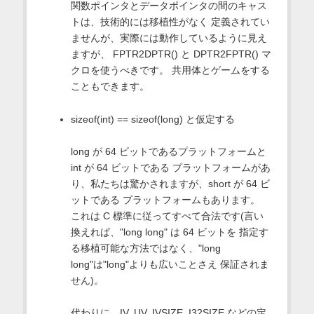
関数ポインタとデータポインタの間のキャス
トは、技術的には移植性がなく 定義されてい
ませんが、実際には動作しているように見え
ますが、 FPTR2DPTR() と DPTR2FPTR() マ
クロを使うべきです。 共用体とゲームをする
こともできます。
sizeof(int) == sizeof(long) と仮定する
long が 64 ビットであるプラットフォームと
int が 64 ビットである プラットフォームがあ
り、私たちは驚かされますが、short が 64 ビ
ットである プラットフォームもあります。
これは C 標準に従ってすべて合法です(言い
換えれば、"long long" は 64 ビットを 指定す
る移植可能な方法ではなく、"long
long"は"long"よりも広いことさえ 保証されま
せん)。
代わりに、IV, UV, IVSIZE, I32SIZE などの定