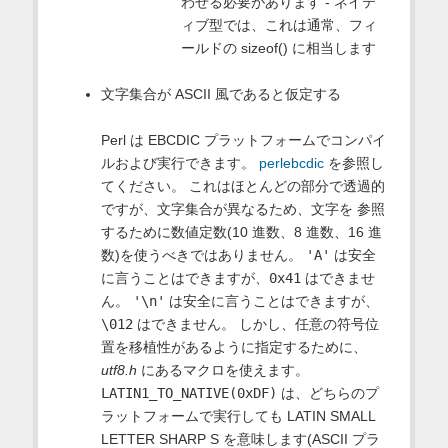
わせる必要があります - ネイテ
ィブ型では、これは通常、フィ
ールドの sizeof() に相当します
文字集合が ASCII 風であると仮定する
Perl は EBCDIC プラットフォームでコンパイ
ルおよび実行できます。
perlebcdic
を参照し
てください。 これはほとんどの部分で透過的
ですが、文字集合が異なるため、文字を 参照
するために数値定数(10 進数、8 進数、16 進
数)を使うべきではありません。
'A'
は安全
に言うことはできますが、
0x41
はできませ
ん。
'\n'
は安全に言うことはできますが、
\012
はできません。 しかし、任意の符号位
置を移植性があるように指定するために、
utf8.h
にあるマクロを使えます。
LATIN1_TO_NATIVE(0xDF)
は、どちらのプ
ラットフォームで実行しても LATIN SMALL
LETTER SHARP S を意味します(ASCII プラ