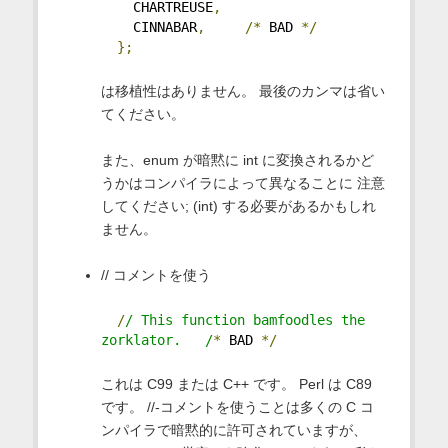
    CHARTREUSE
,
    CINNABAR
,
/*
 BAD 
*/
};
は移植性はありません。 最後のカンマは省い
てください。
また、enum が暗黙に int に変換されるかど
うかはコンパイラによって異なることに 注意
してください; (int) する必要があるかもしれ
ません。
// コメントを使う
/
/ This function bamfoodles the 
zorklator.   /
*
 BAD 
*/
これは C99 または C++ です。 Perl は C89
です。 //-コメントを使うことは多くの C コ
ンパイラで暗黙的に許可されていますが、