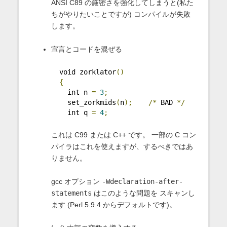
ANSI C89 の厳密さを強化してしまうと(私た
ちがやりたいことですが) コンパイルが失敗
します。
宣言とコードを混ぜる
  void zorklator
()
{
    int n 
=
3
;
    set_zorkmids
(
n
);
/*
 BAD 
*/
    int q 
=
4
;
これは C99 または C++ です。 一部の C コン
パイラはこれを使えますが、するべきではあ
りません。
gcc オプション
-Wdeclaration-after-
statements
はこのような問題を スキャンし
ます (Perl 5.9.4 からデフォルトです)。