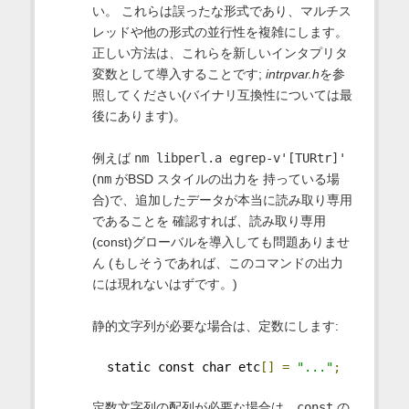
い。 これらは誤ったな形式であり、マルチス
レッドや他の形式の並行性を複雑にします。
正しい方法は、これらを新しいインタプリタ
変数として導入することです;
intrpvar.h
を参
照してください(バイナリ互換性については最
後にあります)。
例えば
nm libperl.a egrep-v'[TURtr]'
(
nm
がBSD スタイルの出力を 持っている場
合)で、追加したデータが本当に読み取り専用
であることを 確認すれば、読み取り専用
(const)グローバルを導入しても問題ありませ
ん (もしそうであれば、このコマンドの出力
には現れないはずです。)
静的文字列が必要な場合は、定数にします:
  static const char etc
[]
=
"..."
;
定数文字列の配列が必要な場合は、
const
の