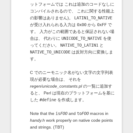
ットフォームでは これは追加のコードなしに
コンパイルされるので、 これに関する性能上
の影響はありません)。
LATIN1_TO_NATIVE
が受け入れられる入力は
0x00
から
0xFF
で
す。 入力がこの範囲であると保証されない場
合は、 代わりに
UNICODE_TO_NATIVE
を使
ってください。
NATIVE_TO_LATIN1
と
NATIVE_TO_UNICODE
は反対方向に変換しま
す。
C でのニーモニック名がない文字の文字列表
現が必要な場合は、 それを
regen/unicode_constants.pl
の一覧に追加す
ると、 Perl は現在のプラットフォームを基に
した
#define
を作成します。
Note that the
is
FOO
and
to
FOO
macros in
handy.h
work properly on native code points
and strings. (TBT)