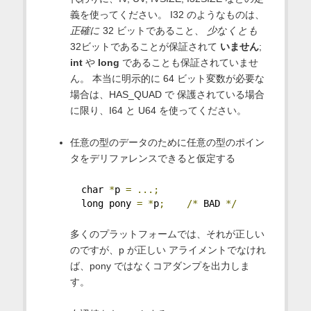
義を使ってください。 I32 のようなものは、
正確に
32 ビットであること、
少なくとも
32ビットであることが保証されて
いません
;
int
や
long
であることも保証されていませ
ん。 本当に明示的に 64 ビット変数が必要な
場合は、HAS_QUAD で 保護されている場合
に限り、I64 と U64 を使ってください。
任意の型のデータのために任意の型のポイン
タをデリファレンスできると仮定する
  char 
*
p 
=
...;
  long pony 
=
*
p
;
/*
 BAD 
*/
多くのプラットフォームでは、それが正しい
のですが、p が正しい アライメントでなけれ
ば、pony ではなくコアダンプを出力しま
す。