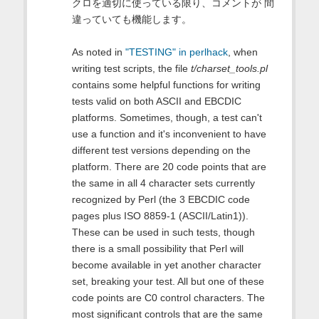
クロを適切に使っている限り、コメントが 間
違っていても機能します。
As noted in
"TESTING" in perlhack
, when
writing test scripts, the file
t/charset_tools.pl
contains some helpful functions for writing
tests valid on both ASCII and EBCDIC
platforms. Sometimes, though, a test can't
use a function and it's inconvenient to have
different test versions depending on the
platform. There are 20 code points that are
the same in all 4 character sets currently
recognized by Perl (the 3 EBCDIC code
pages plus ISO 8859-1 (ASCII/Latin1)).
These can be used in such tests, though
there is a small possibility that Perl will
become available in yet another character
set, breaking your test. All but one of these
code points are C0 control characters. The
most significant controls that are the same