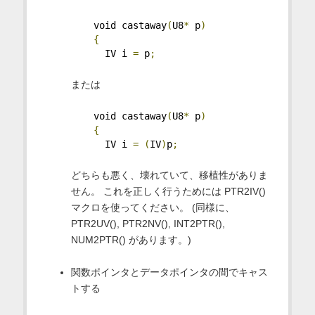
    void castaway
(
U8
*
 p
)
{
      IV i 
=
 p
;
または
    void castaway
(
U8
*
 p
)
{
      IV i 
=
(
IV
)
p
;
どちらも悪く、壊れていて、移植性がありま
せん。 これを正しく行うためには PTR2IV()
マクロを使ってください。 (同様に、
PTR2UV(), PTR2NV(), INT2PTR(),
NUM2PTR() があります。)
関数ポインタとデータポインタの間でキャス
トする