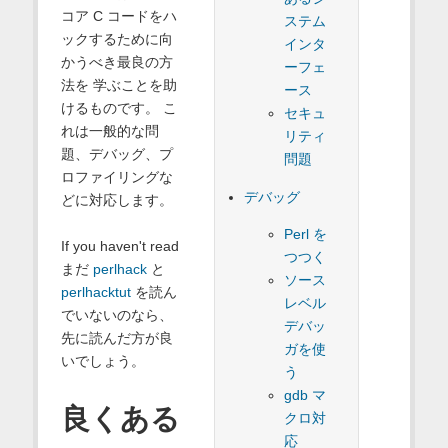
コア C コードをハ
ステム
ックするために向
インタ
かうべき最良の方
ーフェ
法を 学ぶことを助
ース
けるものです。 こ
セキュ
れは一般的な問
リティ
題、デバッグ、プ
問題
ロファイリングな
デバッグ
どに対応します。
Perl を
If you haven't read
つつく
まだ
perlhack
と
ソース
perlhacktut
を読ん
レベル
でいないのなら、
デバッ
先に読んだ方が良
ガを使
いでしょう。
う
gdb マ
良くある
クロ対
応