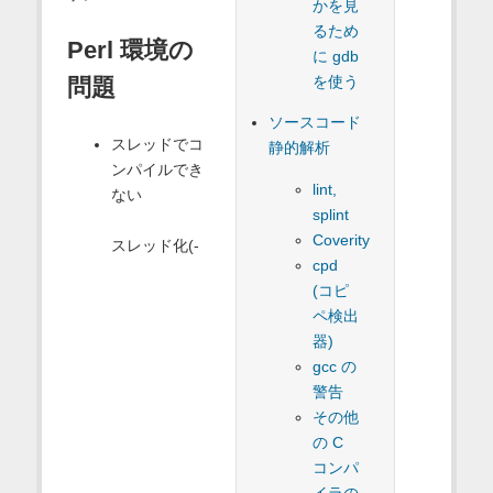
かを見
るため
Perl 環境の
に gdb
を使う
問題
ソースコード
スレッドでコ
静的解析
ンパイルでき
lint,
ない
splint
Coverity
スレッド化(-
cpd
(コピ
ペ検出
器)
gcc の
警告
その他
の C
コンパ
イラの