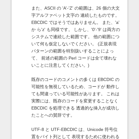
また、ASCII の 'A'-'Z' の範囲は、26 個の大文
字アルファベット文字の 連続したものです。
EBCDIC ではそうではありません。 また、'a'
か ら'z' も同様です。 しかし、'0'-'9' は両方の
システムで連続した範囲です。 他の範囲につ
いて何も仮定しないでください。 (正規表現
パターンの範囲を特別扱いすることによっ
て、 前述の範囲の Perl コードは全て壊れな
いことに注意してください。)
既存のコードのコメントの多くは EBCDIC の
可能性を無視しているため、コードが 動作し
ても間違っている可能性があります。 これは
実際には、既存のコードを変更することなく
EBCDIC を処理できる 透過的な挿入が成功し
たことへの賛辞です。
UTF-8 と UTF-EBCDIC は、Unicode 符号位
置をバイト列として 表現するために使われる