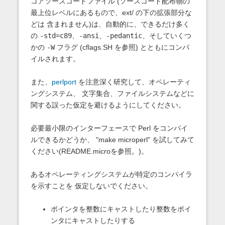
コアソースコードファイル (ソースコード配布物の
最上位レベルにあるもので、ext/ の下の拡張部分な
どは 含まれません)は、自動的に、できるだけ多く
の
-std=c89
、
-ansi
、
-pedantic
、そしていくつ
かの
-W
フラグ (cflags.SH を参照) とともにコンパ
イルされます。
また、
perlport
を注意深く研究して、オペレーティ
ングシステム、 文字集合、ファイルシステムなどに
関する誤った仮定を避けるようにしてください。
必要最小限のインターフェースで Perl をコンパイ
ルできるかどうか、 "make microperl" を試してみて
ください(README.microを参照。)。
あるオペレーティングシステムが特定のコンパイラ
を示すことを 仮定しないでください。
ポインタを整数にキャストしたり整数をポイ
ンタにキャストしたりする