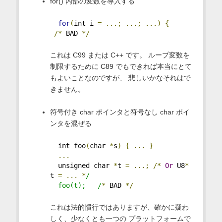
for() 内部の変数を導入する
for
(
int i 
=
...;
...;
...)
{
/*
 BAD 
*/
これは C99 または C++ です。 ループ変数を
制限するために C89 でもできれば本当にとて
もよいことなのですが、 悲しいかなそれはで
きません。
符号付き char ポインタと符号なし char ポイ
ンタを混ぜる
  int foo
(
char 
*
s
)
{
...
}
...
  unsigned char 
*
t 
=
...;
/*
Or
 U8
*
t 
=
...
*
/
  foo(t);   /
*
 BAD 
*/
これは法的慣行ではありますが、確かに疑わ
しく、少なくとも一つの プラットフォームで