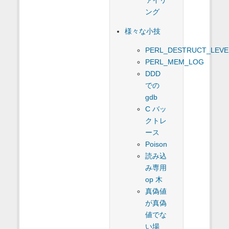
ァイリ
ング
様々な小技
PERL_DESTRUCT_LEVE
PERL_MEM_LOG
DDD
での
gdb
C バッ
クトレ
ース
Poison
読み込
み専用
op 木
真偽値
が真偽
値でな
い場