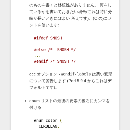
のものを書くと移植性がありません。 何をし
ているかを書いておきたい場合(これは特に分
岐が長いときにはよい 考えです)、(C の)コメ
ントを使います:
#ifdef SNOSH
...
#else /* !SNOSH */
...
#endif /* SNOSH */
gcc オプション
-Wendif-labels
は悪い変形
について警告します (Perl 5.9.4 からこれはデ
フォルトです)。
enum リストの最後の要素の後ろにカンマを
付ける
  enum color 
{
    CERULEAN
,