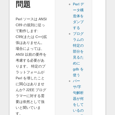
問題
Perl デ
ータ構
造体を
Perl ソースは ANSI
ダンプ
C89 の規則に従っ
する
て動作します:
プログ
C99(または C++)拡
ラムの
張はありません。
特定の
場合によっては、
部分を
ANSI 以前の要件を
見るた
考慮する必要があ
めに
ります。 特定のプ
gdb を
ラットフォームが
使う
Perl を壊したこと
パー
に関心はありませ
サ/字
んか? J2EE プログ
句解析
ラマーに対する需
器が何
要は依然として強
をして
いと聞いていま
いるの
す。