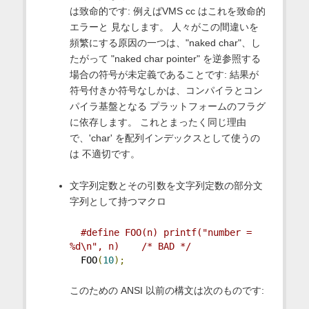
は致命的です: 例えばVMS cc はこれを致命的
エラーと 見なします。 人々がこの間違いを
頻繁にする原因の一つは、"naked char"、し
たがって "naked char pointer" を逆参照する
場合の符号が未定義であることです: 結果が
符号付きか符号なしかは、コンパイラとコン
パイラ基盤となる プラットフォームのフラグ
に依存します。 これとまったく同じ理由
で、'char' を配列インデックスとして使うの
は 不適切です。
文字列定数とその引数を文字列定数の部分文
字列として持つマクロ
#define FOO(n) printf("number = 
%d\n", n)    /* BAD */
  FOO
(
10
);
このための ANSI 以前の構文は次のものです: