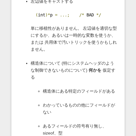
左辺値をキャストする
(
int
)*
p 
=
...;
/*
 BAD 
*/
単に移植性がありません。 左辺値を適切な型
にするか、あるいは一時的な変数を使うか、
または 共用体で汚いトリックを使うかもしれ
ません。
構造体について (特にシステムヘッダのよう
な制御できないものについて)
何かを
仮定す
る
構造体にある特定のフィールドがある
わかっているものの他にフィールドが
ない
あるフィールドの符号有り無し、
sizeof、型