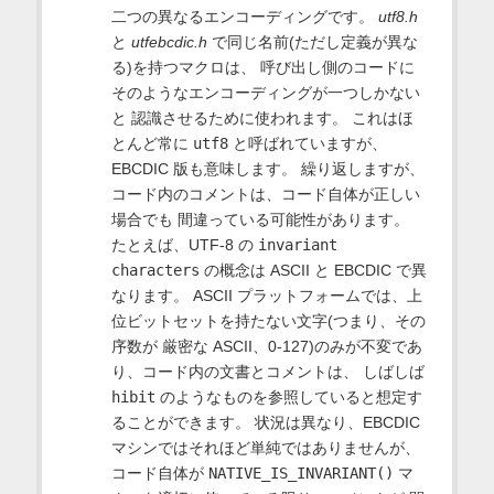
二つの異なるエンコーディングです。
utf8.h
と
utfebcdic.h
で同じ名前(ただし定義が異な
る)を持つマクロは、 呼び出し側のコードに
そのようなエンコーディングが一つしかない
と 認識させるために使われます。 これはほ
とんど常に
utf8
と呼ばれていますが、
EBCDIC 版も意味します。 繰り返しますが、
コード内のコメントは、コード自体が正しい
場合でも 間違っている可能性があります。
たとえば、UTF-8 の
invariant
characters
の概念は ASCII と EBCDIC で異
なります。 ASCII プラットフォームでは、上
位ビットセットを持たない文字(つまり、その
序数が 厳密な ASCII、0-127)のみが不変であ
り、コード内の文書とコメントは、 しばしば
hibit
のようなものを参照していると想定す
ることができます。 状況は異なり、EBCDIC
マシンではそれほど単純ではありませんが、
コード自体が
NATIVE_IS_INVARIANT()
マ