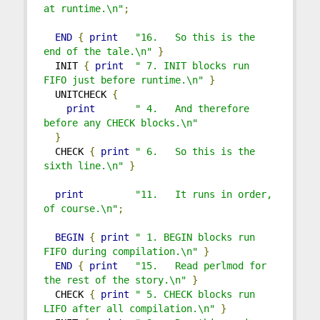
at runtime.\n"
;
END
{
print
"16.   So this is the 
end of the tale.\n"
}
  INIT 
{
print
" 7. INIT blocks run 
FIFO just before runtime.\n"
}
  UNITCHECK 
{
print
" 4.   And therefore 
before any CHECK blocks.\n"
}
  CHECK 
{
print
" 6.   So this is the 
sixth line.\n"
}
print
"11.   It runs in order, 
of course.\n"
;
BEGIN
{
print
" 1. BEGIN blocks run 
FIFO during compilation.\n"
}
END
{
print
"15.   Read perlmod for 
the rest of the story.\n"
}
  CHECK 
{
print
" 5. CHECK blocks run 
LIFO after all compilation.\n"
}