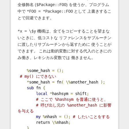
全修飾名 (
$Package::FOO
) を使うか、プログラム
中で
*FOO = *Package::FOO
として 上書きするこ
とで回避できます。
*x = \$y
機構は、全てをコピーすることを望まな
いときに、低コストな リファレンスをサブルーチン
に渡したりサブルーチンから返すために 使うことが
できます。 これは動的変数に対する代入のときにの
み働き、レキシカル変数では 働きません。
%
some_hash 
=
();
# my() にできない
*
some_hash 
=
 fn
(
\%
another_hash 
);
sub
 fn 
{
local
*
hashsym 
=
 shift
;
# ここで %hashsym を普通に使うと、
# 呼び出し元の %another_hash に影響
を与える
my
%
nhash 
=
();
# したいことをする
        return 
\%
nhash
;
}