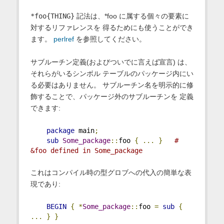
*foo{THING}
記法は、*foo に属する個々の要素に
対するリファレンスを 得るためにも使うことができ
ます。
perlref
を参照してください。
サブルーチン定義(およびついでに言えば宣言) は、
それらがいるシンボル テーブルのパッケージ内にい
る必要はありません。 サブルーチン名を明示的に修
飾することで、パッケージ外のサブルーチンを 定義
できます:
package
 main
;
sub
Some_package
::
foo 
{
...
}
# 
&foo defined in Some_package
これはコンパイル時の型グロブへの代入の簡単な表
現であり:
BEGIN
{
*
Some_package
::
foo 
=
sub
{
...
}
}