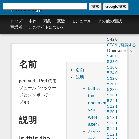
perldoc.jp
検索
Google検索
トップ
本体
関数
変数
モジュール
その他の翻訳
翻訳者
このサイトについて
5.42.0
CPANで確認する
Other versions:
5.40.0
名前
5.38.0
5.36.0
名前
5.34.0
説明
5.32.0
perlmod - Perl のモ
5.30.0
ジュール (パッケー
Is this
5.28.0
ジとシンボルテー
the
5.26.1
5.24.1
ブル)
document
5.22.1
you
5.20.1
were
説明
5.18.1
5.16.1
after?
5.14.1
パッケ
5.12.1
Is this the
ージ