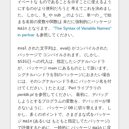
イベートな ものであることを示すことに使えるよう
にするのがより便利だろうと 考えてこれを決めまし
た。 しかし、$_ や
sub _
のように、単一の
_
で始
まる名前の変数や関数は 未だに強制的にパッケージ
main
となります。
"The Syntax of Variable Names"
in perlvar
も参照してください。
eval
された文字列は、eval() がコンパイルされた
パッケージで コンパイルされます。 (しかし、
$SIG{}
への代入は、指定したシグナルハンドラ
が、 パッケージ main にあるものとして扱います。
シグナルハンドラを別のパッケージにおきたい場合
には、そのシグナルハンドラ名に パッケージ名を付
けてください。) たとえば、Perl ライブラリの
perldb.pl
を参照してください。 最初に、デバッグ
しようとするプログラムの変数を、デバッガーが壊
さないように、 パッケージ
DB
に切り替えます。 し
かし、多くのポイントで、さまざまな式をパッケー
ジ
main
(あるいは もともと指定してたパッケージ)
で評価するために、一時的に パッケージ
main
に戻