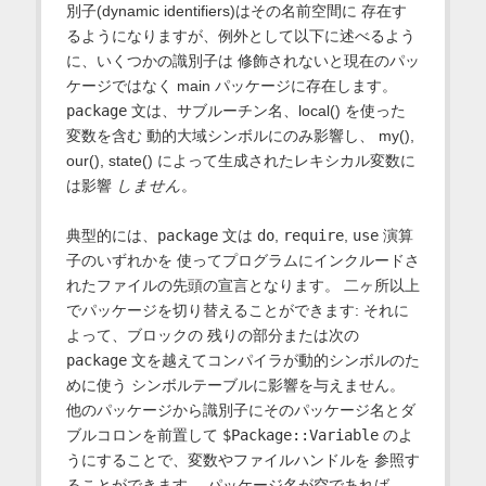
別子(dynamic identifiers)はその名前空間に 存在す
るようになりますが、例外として以下に述べるよう
に、いくつかの識別子は 修飾されないと現在のパッ
ケージではなく main パッケージに存在します。
package
文は、サブルーチン名、local() を使った
変数を含む 動的大域シンボルにのみ影響し、 my(),
our(), state() によって生成されたレキシカル変数に
は影響
しません
。
典型的には、
package
文は
do
,
require
,
use
演算
子のいずれかを 使ってプログラムにインクルードさ
れたファイルの先頭の宣言となります。 二ヶ所以上
でパッケージを切り替えることができます: それに
よって、ブロックの 残りの部分または次の
package
文を越えてコンパイラが動的シンボルのた
めに使う シンボルテーブルに影響を与えません。
他のパッケージから識別子にそのパッケージ名とダ
ブルコロンを前置して
$Package::Variable
のよ
うにすることで、変数やファイルハンドルを 参照す
ることができます。 パッケージ名が空であれば、