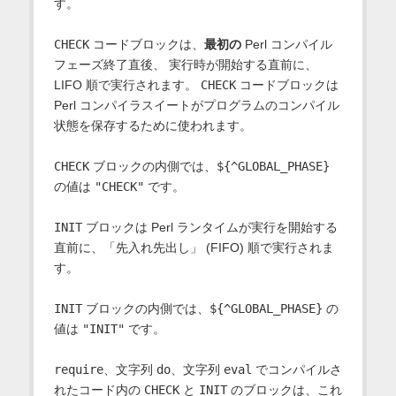
す。
CHECK
コードブロックは、
最初の
Perl コンパイル
フェーズ終了直後、 実行時が開始する直前に、
LIFO 順で実行されます。
CHECK
コードブロックは
Perl コンパイラスイートがプログラムのコンパイル
状態を保存するために使われます。
CHECK
ブロックの内側では、
${^GLOBAL_PHASE}
の値は
"CHECK"
です。
INIT
ブロックは Perl ランタイムが実行を開始する
直前に、「先入れ先出し」 (FIFO) 順で実行されま
す。
INIT
ブロックの内側では、
${^GLOBAL_PHASE}
の
値は
"INIT"
です。
require
、文字列
do
、文字列
eval
でコンパイルさ
れたコード内の
CHECK
と
INIT
のブロックは、これ