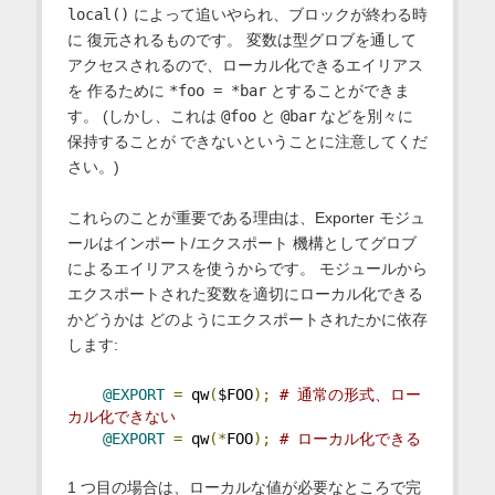
local()
によって追いやられ、ブロックが終わる時
に 復元されるものです。 変数は型グロブを通して
アクセスされるので、ローカル化できるエイリアス
を 作るために
*foo = *bar
とすることができま
す。 (しかし、これは
@foo
と
@bar
などを別々に
保持することが できないということに注意してくだ
さい。)
これらのことが重要である理由は、Exporter モジュ
ールはインポート/エクスポート 機構としてグロブ
によるエイリアスを使うからです。 モジュールから
エクスポートされた変数を適切にローカル化できる
かどうかは どのようにエクスポートされたかに依存
します:
@EXPORT
=
 qw
(
$FOO
);
# 通常の形式、ロー
カル化できない
@EXPORT
=
 qw
(*
FOO
);
# ローカル化できる
1 つ目の場合は、ローカルな値が必要なところで完