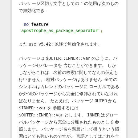
パッケージ区切り文字としての
'
の使用は次のもの
で無効化でき:
no
 feature 
'apostrophe_as_package_separator'
;
また
use v5.42;
以降で無効化されます。
パッケージは
$OUTER::INNER::var
のように、パ
ッケージセパレータを 含むことができます。 しか
しながらこれは、名前の検索に関してなんの仮定も
行いません。 相対パッケージはありません: 全ての
シンボルはカレントのパッケージに ローカルである
か外側のパッケージから完全に修飾されていなけれ
ばなりません。 たとえば、パッケージ
OUTER
から
$INNER::var
を 参照するには
$OUTER::INNER::var
とします。
INNER
はグロー
バルパッケージから完全に分離されたものとして 参
照します。 パッケージ名を階層として扱うという慣
習はとても強いものですが、 言語としてはこれを全