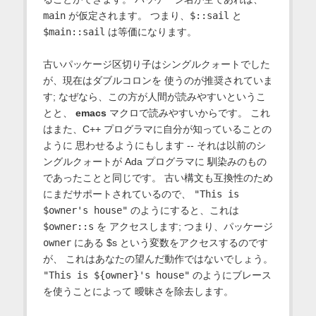
main
が仮定されます。 つまり、
$::sail
と
$main::sail
は等価になります。
古いパッケージ区切り子はシングルクォートでした
が、現在はダブルコロンを 使うのが推奨されていま
す; なぜなら、この方が人間が読みやすいというこ
とと、
emacs
マクロで読みやすいからです。 これ
はまた、C++ プログラマに自分が知っていることの
ように 思わせるようにもします -- それは以前のシ
ングルクォートが Ada プログラマに 馴染みのもの
であったことと同じです。 古い構文も互換性のため
にまだサポートされているので、
"This is
$owner's house"
のようにすると、これは
$owner::s
を アクセスします; つまり、パッケージ
owner
にある $s という変数をアクセスするのです
が、 これはあなたの望んだ動作ではないでしょう。
"This is ${owner}'s house"
のようにブレース
を使うことによって 曖昧さを除去します。