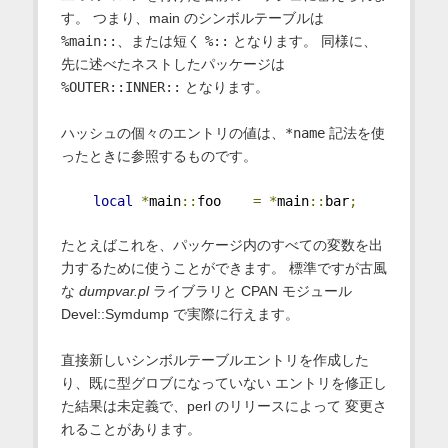
す。 つまり、main のシンボルテーブルは
%main::
、または短く
%::
となります。 同様に、
先に述べたネストしたパッケージは
%OUTER::INNER::
となります。
ハッシュの個々のエントリの値は、
*name
記法を使
ったときに参照するものです。
local
*
main
::
foo    
=
*
main
::
bar
;
たとえばこれを、パッケージ内のすべての変数を出
力するために使うことができます。 標準ですが古風
な
dumpvar.pl
ライブラリと CPAN モジュール
Devel::Symdump で実際に行えます。
直接新しいシンボルテーブルエントリを作成した
り、既に型グロブになっていない エントリを修正し
た結果は未定義で、perl のリリースによって 変更さ
れることがあります。