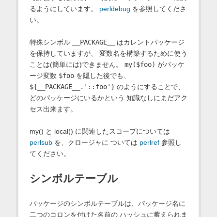
るようにしています。
perldebug
を参照してくださ
い。
特殊シンボル
__PACKAGE__
はカレントパッケージ
を保持していますが、 変数名を構築するために使う
ことは(簡単には)できません。
my($foo)
がパッケ
ージ変数
$foo
を隠した後でも、
${__PACKAGE__.'::foo'}
のようにすることで、
どのパッケージにいるかという 知識なしにまだアク
セス出来ます。
my() と local() に関連したスコープについては
perlsub
を、クロージャに ついては
perlref
参照し
てください。
シンボルテーブル
パッケージのシンボルテーブルは、パッケージ名に
二つのコロンを付けた名前の ハッシュに蓄えられま