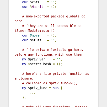
our
 $Var1    
=
''
;
our
%
Hashit
=
();
# non-exported package globals go 
here
# (they are still accessible as 
$Some::Module::stuff)
our
@more
=
();
our
 $stuff   
=
''
;
# file-private lexicals go here, 
before any functions which use them
my
 $priv_var    
=
''
;
my
%
secret_hash 
=
();
# here's a file-private function as 
a closure,
# callable as $priv_func->();
my
 $priv_func 
=
sub
{
...
};