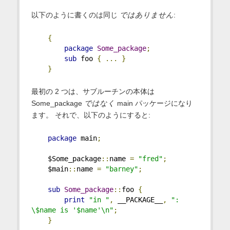
以下のように書くのは同じ
ではありません
:
{
package
Some_package
;
sub
 foo 
{
...
}
}
最初の 2 つは、サブルーチンの本体は
Some_package
ではなく
main パッケージになり
ます。 それで、以下のようにすると:
package
 main
;
    $Some_package
::
name 
=
"fred"
;
    $main
::
name 
=
"barney"
;
sub
Some_package
::
foo 
{
print
"in "
,
 __PACKAGE__
,
": 
\$name is '$name'\n"
;
}