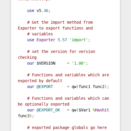
use
 v5
.
36
;
# Get the import method from 
Exporter to export functions and
# variables
use
Exporter
5.57
'import'
;
# set the version for version 
checking
our
 $VERSION     
=
'1.00'
;
# Functions and variables which are 
exported by default
our
@EXPORT
=
 qw
(
func1 func2
);
# Functions and variables which can 
be optionally exported
our
@EXPORT_OK
=
 qw
(
$Var1 
%
Hashit
func3
);
# exported package globals go here