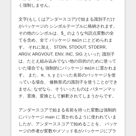
く強制しません。
文字(もしくはアンダースコア)で始まる識別子だけ
がパッケージの シンボルテーブルに格納されます。
その他のシンボルは、$_ のような句読点変数の全
てを含め、全て パッケージ
main
にとどめられま
す。 それに加え、STDIN, STDOUT, STDERR,
ARGV, ARGVOUT, ENV, INC, SIG といった 識別子
は、たとえ組み込みでない他の目的のために使って
いた場合でも 強制的にパッケージ
main
に置かれま
す。 また、
m
、
s
,
y
といった名前のパッケージを使
っている場合、 修飾形式の識別子を使うことができ
ません; なぜなら、そういったものは パターンマッ
チ、置換、変換として解釈されてしまうからです。
アンダースコアで始まる名前を持った変数は強制的
にパッケージ main に 置かれるように使われていま
したが、アンダーススコアで始めることを、 パッケ
ージの作者が変数やメソッド名がパッケージにプラ