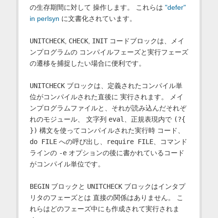
の生存期間に対して 操作します。 これらは
"defer"
in perlsyn
に文書化されています。
UNITCHECK
,
CHECK
,
INIT
コードブロックは、メイ
ンプログラムの コンパイルフェーズと実行フェーズ
の遷移を捕捉したい場合に便利です。
UNITCHECK
ブロックは、定義されたコンパイル単
位がコンパイルされた直後に 実行されます。 メイ
ンプログラムファイルと、それが読み込んだそれぞ
れのモジュール、 文字列
eval
、正規表現内で
(?{
})
構文を使ってコンパイルされた実行時 コード、
do FILE
への呼び出し、
require FILE
、コマンド
ラインの
-e
オプションの後に書かれているコード
がコンパイル単位です。
BEGIN
ブロックと
UNITCHECK
ブロックはインタプ
リタのフェーズとは 直接の関係はありません。 こ
れらはどのフェーズ中にも作成されて実行されま