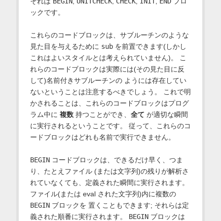
それは
BEGIN
,
UNITCHECK
,
CHECK
,
INIT
,
END
ブロ
ックです。
これらのコードブロックは、サブルーチンのような
見た目を与えるために
sub
を前置できます(しかし
これはよいスタイルとは考えられていません)。 こ
れらのコードブロックは実際には(その見た目に反
して)名前付きサブルーチンの ようには存在してい
ないということは注意するべきでしょう。 これで明
かされることは、これらのコードブロックはプログ
ラム中に
複数
持つことができ、
全て
が適切な瞬間
に実行されるということです。 従って、これらのコ
ードブロックはどれも名前で実行できません。
BEGIN
コードブロックは、できるだけ早く、つま
り、たとえファイル (または文字列)の残りが解析さ
れていなくても、定義された瞬間に実行されます。
ファイル(または eval された文字列)内に複数の
BEGIN
ブロックを 置くこともできます; それらは定
義された順番に実行されます。
BEGIN
ブロックは