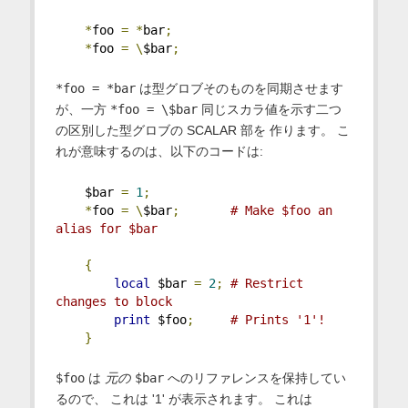
*
foo 
=
*
bar
;
*
foo 
=
\
$bar
;
*foo = *bar
は型グロブそのものを同期させます
が、一方
*foo = \$bar
同じスカラ値を示す二つ
の区別した型グロブの SCALAR 部を 作ります。 こ
れが意味するのは、以下のコードは:
    $bar 
=
1
;
*
foo 
=
\
$bar
;
# Make $foo an 
alias for $bar
{
local
 $bar 
=
2
;
# Restrict 
changes to block
print
 $foo
;
# Prints '1'!
}
$foo
は
元の
$bar
へのリファレンスを保持してい
るので、 これは '1' が表示されます。 これは