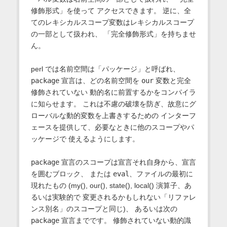
修飾形式」を使って アクセスできます。 逆に、全
てのレキシカルスコープ変数はレキシカルスコープ
の一部として扱われ、 「完全修飾形式」を持ちませ
ん。
perl では名前空間は「パッケージ」と呼ばれ、
package
宣言は、どの名前空間を
our
変数と完全
修飾されていない 動的名に前置するかをコンパイラ
に知らせます。 これは不慮の破壊を防ぎ、故意にグ
ローバルな動的変数を上書きするための インターフ
ェースを提供して、必要なときに他のスコープやパ
ッケージで 使えるようにします。
package
宣言のスコープは宣言それ自身から、宣言
を囲むブロック、 または
eval
、ファイルの最初に
現れたもの (my(), our(), state(), local() 演算子、あ
るいは実験的で 変更されるかもしれない「リファレ
ンス別名」のスコープと同じ)、 あるいは次の
package
宣言までです。 修飾されていない動的識