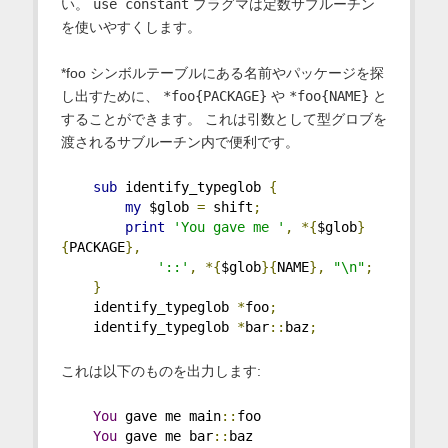
い。
use constant
プラグマは定数サブルーチン
を使いやすくします。
*foo シンボルテーブルにある名前やパッケージを探
し出すために、
*foo{PACKAGE}
や
*foo{NAME}
と
することができます。 これは引数として型グロブを
渡されるサブルーチン内で便利です。
sub
 identify_typeglob 
{
my
 $glob 
=
 shift
;
print
'You gave me '
,
*{
$glob
}
{
PACKAGE
},
'::'
,
*{
$glob
}{
NAME
},
"\n"
;
}
    identify_typeglob 
*
foo
;
    identify_typeglob 
*
bar
::
baz
;
これは以下のものを出力します:
You
 gave me main
::
foo
You
 gave me bar
::
baz