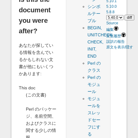
5.10.1
シンボ
5.10.0
document
5.8.8
ルテー
you were
ブル
Source
BEGIN,
after?
編集
UNITCHECK,
変更履歴
CHECK,
誤訳の報告
あなたが探してい
原文を表示/隠す
INIT,
る情報を含んでい
END
るかもしれない文
Perl の
書が他にもいくつ
クラス
かあります:
Perl の
モジュ
This doc
ール
(この文書)
モジュ
ールを
Perl のパッケー
スレッ
ジ、名前空間、
ドセー
およびクラスに
フにす
関する少しの情
る
報。