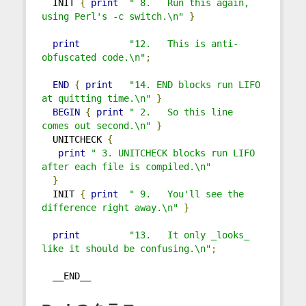
  INIT 
{
print
" 8.   Run this again, 
using Perl's -c switch.\n"
}
print
"12.   This is anti-
obfuscated code.\n"
;
END
{
print
"14. END blocks run LIFO 
at quitting time.\n"
}
BEGIN
{
print
" 2.   So this line 
comes out second.\n"
}
  UNITCHECK 
{
print
" 3. UNITCHECK blocks run LIFO 
after each file is compiled.\n"
}
  INIT 
{
print
" 9.   You'll see the 
difference right away.\n"
}
print
"13.   It only _looks_ 
like it should be confusing.\n"
;
  __END__