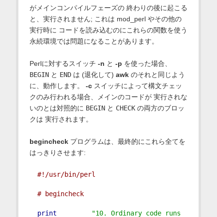
がメインコンパイルフェーズの 終わりの後に起こる
と、実行されません; これは mod_perl やその他の
実行時に コードを読み込むのにこれらの関数を使う
永続環境では問題になることがあります。
Perlに対するスイッチ
-n
と
-p
を使った場合、
BEGIN
と
END
は (退化して)
awk
のそれと同じよう
に、動作します。
-c
スイッチによって構文チェッ
クのみ行われる場合、メインのコードが 実行されな
いのとは対照的に
BEGIN
と
CHECK
の両方のブロッ
クは 実行されます。
begincheck
プログラムは、最終的にこれら全てを
はっきりさせます:
#!/usr/bin/perl
# begincheck
print
"10. Ordinary code runs 