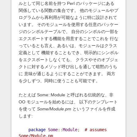
ルとして同じ名前を持つ Perl のパッケージにある
関係している関数の集合です。 他のモジュールやプ
ログラムから再利用が可能なように特に設計されて
います。 そのモジュールを使用する任意のパッケー
ジのシンボルテーブルで、 自分のシンボルの一部を
エクスポートする機能を用意することでこれを 行な
っているとも言え、あるいは、モジュールはクラス
定義として 機能することもでき、明示的にシンボル
をエクスポートしなくても、 クラスやそのオブジェ
クトに対するメソッド呼び出しを通して暗黙のうち
に 意味が通じるようにすることができます。 両方
を少しずつ、同時に使うことも可能です。
たとえば Some::Module と呼ばれる伝統的な、非
OO モジュールを始めるには、 以下のテンプレート
を使って
Some/Module.pm
というファイルを作成
します:
package
Some
::
Module
;
# assumes 
Some/Module.pm