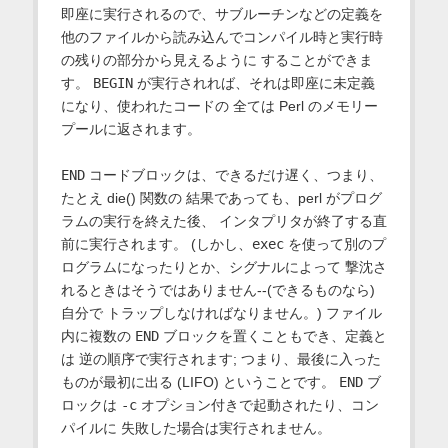
即座に実行されるので、サブルーチンなどの定義を
他のファイルから読み込んでコンパイル時と実行時
の残りの部分から見えるように することができま
す。
BEGIN
が実行されれば、それは即座に未定義
になり、使われたコードの 全ては Perl のメモリー
プールに返されます。
END
コードブロックは、できるだけ遅く、つまり、
たとえ die() 関数の 結果であっても、perl がプログ
ラムの実行を終えた後、 インタプリタが終了する直
前に実行されます。 (しかし、
exec
を使って別のプ
ログラムになったりとか、シグナルによって 撃沈さ
れるときはそうではありません--(できるものなら)
自分で トラップしなければなりません。) ファイル
内に複数の
END
ブロックを置くこともでき、定義と
は 逆の順序で実行されます; つまり、最後に入った
ものが最初に出る (LIFO) ということです。
END
ブ
ロックは
-c
オプション付きで起動されたり、コン
パイルに 失敗した場合は実行されません。