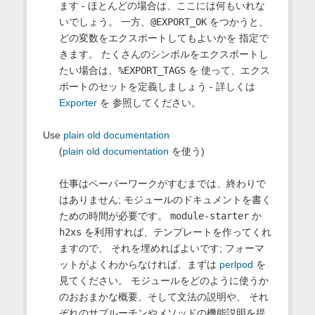
ます - ほとんどの場合は、ここには何もいれな
いでしょう。 一方、
@EXPORT_OK
をつかうと、
どの変数をエクスポートしてもよいかを 指定で
きます。 たくさんのシンボルをエクスポートし
たい場合は、
%EXPORT_TAGS
を 使って、エクス
ポートのセットを定義しましょう - 詳しくは
Exporter
を 参照してください。
Use
plain old documentation
(
plain old documentation
を使う)
仕事はペーパーワークがすむまでは、終わりで
はありません; モジュールのドキュメントを書く
ための時間が必要です。
module-starter
か
h2xs
を利用すれば、テンプレートを作ってくれ
ますので、 それを埋めればよいです; フォーマ
ットがよくわからなければ、まずは
perlpod
を
見てください。 モジュールをどのように使うか
のおおまかな概要、そして文法の説明や、 それ
ぞれのサブルーチンやメソッドの機能説明を提