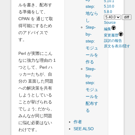
5.10.1
ルを書き、配布す
step:
5.10.0
る準備をして、
5.8.0
地なら
CPAN を 通じて取
し
Source
得可能にするため
Step-
編集
のアドバイスで
by-
変更履歴
す。
step:
誤訳の報告
原文を表示/隠す
モジュ
Perl が実際にこん
ールを
なに強力な理由の 1
作る
つとして、Perl ハ
Step-
ッカーたちが、自
by-
分の 直面した問題
step:
への解決策を共有
モジュ
しようとしている
ールを
ことが挙げられる
配布す
でしょう; だから、
る
みんなが同じ問題
作者
に悩む必要はない
SEE ALSO
わけです。