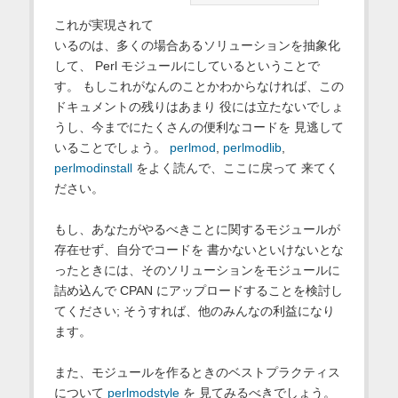
これが実現されて
いるのは、多くの場合あるソリューションを抽象化
して、 Perl モジュールにしているということで
す。 もしこれがなんのことかわからなければ、この
ドキュメントの残りはあまり 役には立たないでしょ
うし、今までにたくさんの便利なコードを 見逃して
いることでしょう。
perlmod
,
perlmodlib
,
perlmodinstall
をよく読んで、ここに戻って 来てく
ださい。
もし、あなたがやるべきことに関するモジュールが
存在せず、自分でコードを 書かないといけないとな
ったときには、そのソリューションをモジュールに
詰め込んで CPAN にアップロードすることを検討し
てください; そうすれば、他のみんなの利益になり
ます。
また、モジュールを作るときのベストプラクティス
について
perlmodstyle
を 見てみるべきでしょう。