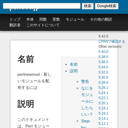
perldoc.jp
検索
Google検索
トップ
本体
関数
変数
モジュール
その他の翻訳
翻訳者
このサイトについて
5.42.0
CPANで確認する
Other versions:
5.40.0
名前
5.38.0
5.36.0
名前
5.34.0
説明
5.32.0
perlnewmod - 新し
5.30.0
いモジュールを配
警告
5.28.0
布するには
なにを
5.26.1
5.24.1
モジュ
5.22.1
ールに
説明
5.20.1
したら
5.18.1
5.16.1
いい？
5.14.1
このドキュメント
Step-
5.12.1
は、Perl モジュー
by-