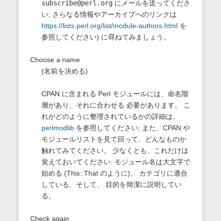
subscribe@perl.org
にメールを送ってくださ
い; さらなる情報やアーカイブへのリンクは
https://lists.perl.org/list/module-authors.html
を
参照してください) に尋ねてみましょう。
Choose a name
(名前を決める)
CPAN に含まれる Perl モジュールには、命名階
層があり、それに合わせる 必要があります。 こ
れがどのように整理されているかの詳細は、
perlmodlib
を参照してください; また、CPAN や
モジュールリストを見て回って、どんなものか
触れてみてください。 少なくとも、これだけは
覚えておいてください: モジュール名は大文字で
始める (This::That のように)、 カテゴリに適合
している、そして、 目的を簡潔に説明してい
る。
Check again