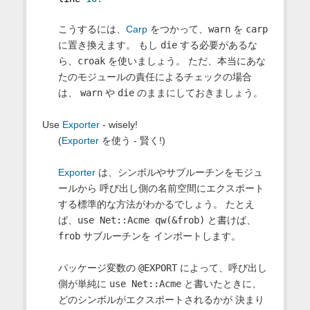
こうするには、
Carp
をつかって、
warn
を
carp
に置き換えます。 もし
die
する必要があるな
ら、
croak
を使いましょう。 ただ、本当にあな
たのモジュールの責任によるチェックの場合
は、
warn
や
die
のままにしておきましょう。
Use
Exporter
- wisely!
(
Exporter
を使う - 賢く!)
Exporter
は、シンボルやサブルーチンをモジュ
ールから 呼び出し側の名前空間にエクスポート
する標準的な方法がわかるでしょう。 たとえ
ば、
use Net::Acme qw(&frob)
と書けば、
frob
サブルーチンを インポートします。
パッケージ変数の
@EXPORT
によって、呼び出し
側が単純に
use Net::Acme
と書いたときに、
どのシンボルがエクスポートされるかが 決まり