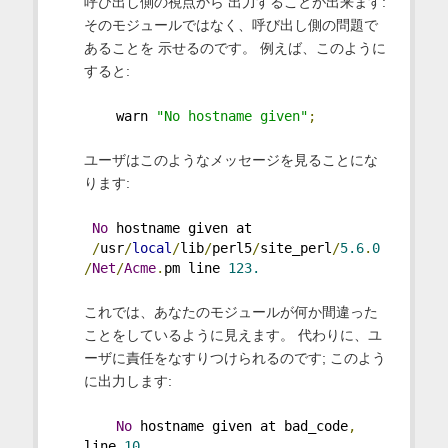
呼び出し側の視点から 出力することが出来ます:
そのモジュールではなく、呼び出し側の問題で
あることを 示せるのです。 例えば、このように
すると:
    warn 
"No hostname given"
;
ユーザはこのようなメッセージを見ることにな
ります:
No
 hostname given at
/
usr
/
local
/
lib
/
perl5
/
site_perl
/
5.6
.
0
/
Net
/
Acme
.
pm line 
123.
これでは、あなたのモジュールが何か間違った
ことをしているように見えます。 代わりに、ユ
ーザに責任をなすりつけられるのです; このよう
に出力します:
No
 hostname given at bad_code
,
line 
10.