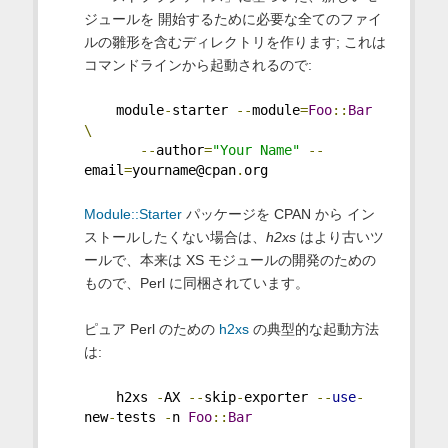
ジュールを 開始するために必要な全てのファイ
ルの雛形を含むディレクトリを作ります; これは
コマンドラインから起動されるので:
    module
-
starter 
--
module
=
Foo
::
Bar
\
--
author
=
"Your Name"
--
email
=
yourname@cpan
.
org
Module::Starter
パッケージを CPAN から イン
ストールしたくない場合は、
h2xs
はより古いツ
ールで、本来は XS モジュールの開発のための
もので、Perl に同梱されています。
ピュア Perl のための
h2xs
の典型的な起動方法
は:
    h2xs 
-
AX 
--
skip
-
exporter 
--
use
-
new
-
tests 
-
n 
Foo
::
Bar