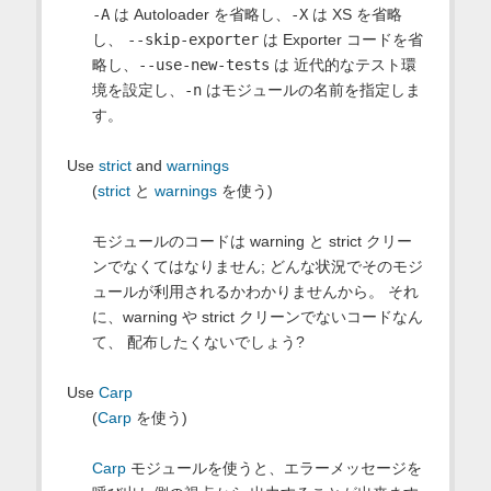
-A
は Autoloader を省略し、
-X
は XS を省略
し、
--skip-exporter
は Exporter コードを省
略し、
--use-new-tests
は 近代的なテスト環
境を設定し、
-n
はモジュールの名前を指定しま
す。
Use
strict
and
warnings
(
strict
と
warnings
を使う)
モジュールのコードは warning と strict クリー
ンでなくてはなりません; どんな状況でそのモジ
ュールが利用されるかわかりませんから。 それ
に、warning や strict クリーンでないコードなん
て、 配布したくないでしょう?
Use
Carp
(
Carp
を使う)
Carp
モジュールを使うと、エラーメッセージを