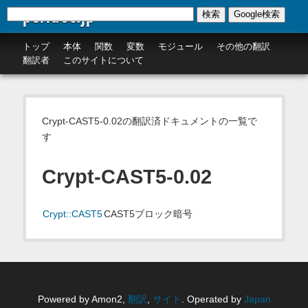
perldoc.jp
検索
Google検索
トップ
本体
関数
変数
モジュール
その他の翻訳
翻訳者
このサイトについて
Crypt-CAST5-0.02の翻訳済ドキュメントの一覧で
す
Crypt-CAST5-0.02
Crypt::CAST5
CAST5ブロック暗号
Powered by Amon2,
翻訳
,
サイト
. Operated by
Japan