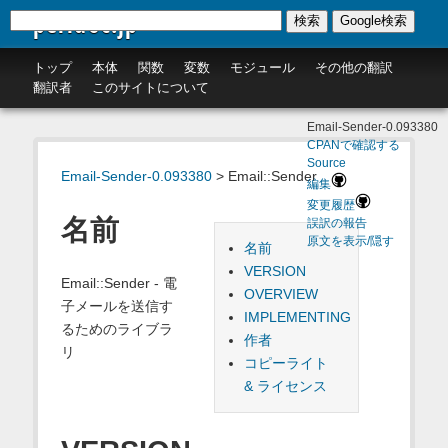
perldoc.jp
検索
Google検索
トップ
本体
関数
変数
モジュール
その他の翻訳
翻訳者
このサイトについて
Email-Sender-0.093380
CPANで確認する
Source
Email-Sender-0.093380
> Email::Sender
編集
変更履歴
名前
誤訳の報告
原文を表示/隠す
名前
VERSION
Email::Sender - 電
OVERVIEW
子メールを送信す
IMPLEMENTING
るためのライブラ
作者
リ
コピーライト
& ライセンス