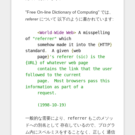
"Free On-line Dictionary of Computing" では、
referer
について 以下のように書かれています:
<
World
-
Wide
Web
>
 A misspelling 
of 
"referrer"
 which
     somehow made it into the 
{
HTTP
}
standard
.
  A given 
{
web
     page
}
's referer (sic) is the 
{URL} of whatever web page
     contains the link that the user 
followed to the current
     page.  Most browsers pass this 
information as part of a
     request.
     (1998-10-19)
一般的な需要により、
referrer
もこのメソッ
ドへの別名として 存在しているので、プログラ
ム内にスペルミスをすることなく、正しく 通信