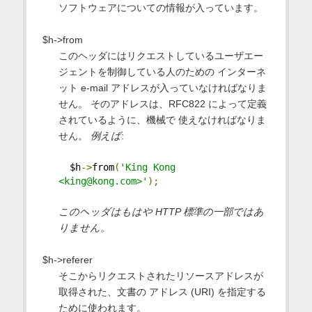
ソフトウェアについての情報が入っています。
$h->from
このヘッダにはリクエストしているユーザエー
ジェントを制御している人のための インターネ
ット e-mail アドレスが入っていなければなりま
せん。 そのアドレスは、RFC822 によって定義
されているように、機械で 使えなければなりま
せん。
例えば
:
  $h
->
from
(
'King Kong 
<king@kong.com>'
);
このヘッダはもはや HTTP 標準の一部ではあ
りません。
$h->referer
そこからリクエストされたリソースアドレスが
取得された、文書の アドレス (URI) を指定する
ために使われます。