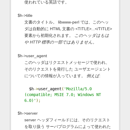
使われている英語です。
$h->title
文書のタイトル。 libwww-perl では、このヘッ
ダは自動的に HTML 文書の <TITLE>...</TITLE>
要素から初期化されます。
このヘッダはもは
や HTTP 標準の一部ではありません。
$h->user_agent
このヘッダはリクエストメッセージで使われ、
そのリクエストを発行した ユーザエージェント
についての情報が入っています。
例えば
:
  $h
->
user_agent
(
'Mozilla/5.0 
(compatible; MSIE 7.0; Windows NT 
6.0)'
);
$h->server
server ヘッダフィールドには、そのリクエスト
を取り扱う サーバプログラムによって使われた