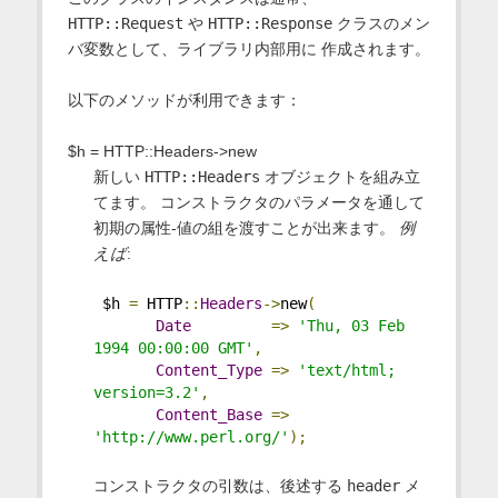
HTTP::Request
や
HTTP::Response
クラスのメン
バ変数として、ライブラリ内部用に 作成されます。
以下のメソッドが利用できます：
$h = HTTP::Headers->new
新しい
HTTP::Headers
オブジェクトを組み立
てます。 コンストラクタのパラメータを通して
初期の属性-値の組を渡すことが出来ます。
例
えば
:
 $h 
=
 HTTP
::
Headers
->
new
(
Date
=>
'Thu, 03 Feb 
1994 00:00:00 GMT'
,
Content_Type
=>
'text/html; 
version=3.2'
,
Content_Base
=>
'http://www.perl.org/'
);
コンストラクタの引数は、後述する
header
メ