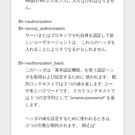
Required
レスポンスに 入らなければなりませ
ん。
$h->authorization
$h->proxy_authorization
サーバまたはプロキシでそれ自身を認証して欲
しいユーザエージェントは、 これらのヘッダを
入れることによりそうなるかもしれません。
$h->authorization_basic
このヘッダは「基本認証機能」を使う認証ヘッ
ダを取得および設定するために 使われます。 配
列コンテキストでは 2 つの値を返します; ユー
ザ名とパスワードです。 スカラコンテキストで
は 1 つの文字列として
"uname:password"
を返
します。
ヘッダの値を設定するために使われるときは、
２つの引数が期待されます。
例えば
: