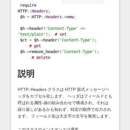
require
HTTP
::
Headers
;
 $h 
=
 HTTP
::
Headers
->
new
;
 $h
->
header
(
'Content-Type'
=>
'text/plain'
);
# set
 $ct 
=
 $h
->
header
(
'Content-Type'
);
# get
 $h
->
remove_header
(
'Content-Type'
);
# delete
説明
HTTP::Headers クラスは HTTP 形式メッセージヘ
ッダをカプセル化します。 ヘッダはフィールドとも
呼ばれる属性-値の組み合わせで構成され、それは
繰り返しがあるかも知れず、特定の順序で出力され
ます。 フィールド名は大文字小文字を無視します。
このクラスのインスタンスは通常、