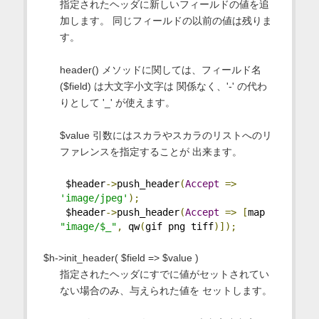
指定されたヘッダに新しいフィールドの値を追
加します。 同じフィールドの以前の値は残りま
す。
header() メソッドに関しては、フィールド名
($field) は大文字小文字は 関係なく、'-' の代わ
りとして '_' が使えます。
$value 引数にはスカラやスカラのリストへのリ
ファレンスを指定することが 出来ます。
 $header
->
push_header
(
Accept
=>
'image/jpeg'
);
 $header
->
push_header
(
Accept
=>
[
map 
"image/$_"
,
 qw
(
gif png tiff
)]);
$h->init_header( $field => $value )
指定されたヘッダにすでに値がセットされてい
ない場合のみ、与えられた値を セットします。