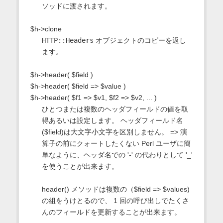
ソッドに渡されます。
$h->clone
HTTP::Headers
オブジェクトのコピーを返し
ます。
$h->header( $field )
$h->header( $field => $value )
$h->header( $f1 => $v1, $f2 => $v2, ... )
ひとつまたは複数のヘッダフィールドの値を取
得あるいは設定します。 ヘッダフィールド名
($field)は大文字小文字を区別しません。 => 演
算子の前にクォートしたくない Perl ユーザに簡
単なように、ヘッダ名での '-' の代わりとして '_'
を使うことが出来ます。
header() メソッドは複数の（$field => $values)
の組をうけとるので、 1 回の呼び出しでたくさ
んのフィールドを更新することが出来ます。