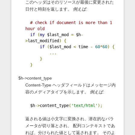
このヘッダはそのリソースが最後に変更された
日付と時刻を返します。
例えば
:
# check if document is more than 1 
hour old
if
(
my
 $last_mod 
=
 $h
-
>
last_modified
)
{
if
(
$last_mod 
<
 time 
-
60
*
60
)
{
...
}
}
$h->content_type
Content-Type ヘッダフィールドはメッセージ内
容のメディアタイプを示します。
例えば
:
  $h
->
content_type
(
'text/html'
);
返される値は小文字に変換され、潜在的なパラ
メータが切り落とされ、 配列コンテキストであ
れば、分けられた値として返されます。 そのよ