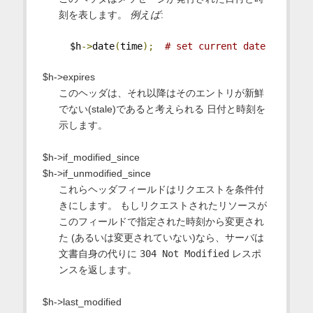
刻を表します。
例えば
:
  $h
->
date
(
time
);
# set current date
$h->expires
このヘッダは、それ以降はそのエントリが新鮮
でない(stale)であると考えられる 日付と時刻を
示します。
$h->if_modified_since
$h->if_unmodified_since
これらヘッダフィールドはリクエストを条件付
きにします。 もしリクエストされたリソースが
このフィールドで指定された時刻から変更され
た (あるいは変更されていない)なら、サーバは
文書自身の代りに
304 Not Modified
レスポ
ンスを返します。
$h->last_modified