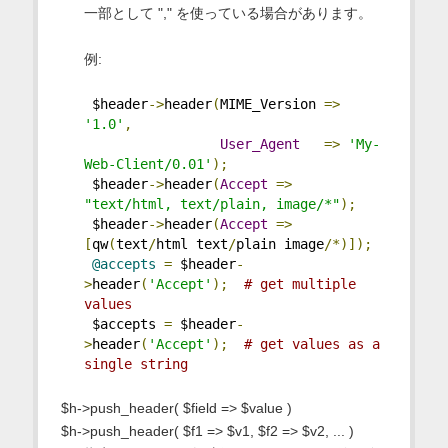
一部として "," を使っている場合があります。
例:
 $header
->
header
(
MIME_Version 
=>
'1.0'
,
User_Agent
=>
'My-
Web-Client/0.01'
);
 $header
->
header
(
Accept
=>
"text/html, text/plain, image/*"
);
 $header
->
header
(
Accept
=>
[
qw
(
text
/
html text
/
plain image
/*)]);
@accepts
=
 $header
-
>
header
(
'Accept'
);
# get multiple 
values
 $accepts 
=
 $header
-
>
header
(
'Accept'
);
# get values as a 
single string
$h->push_header( $field => $value )
$h->push_header( $f1 => $v1, $f2 => $v2, ... )