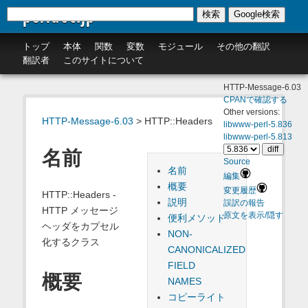
perldoc.jp
検索
Google検索
トップ
本体
関数
変数
モジュール
その他の翻訳
翻訳者
このサイトについて
HTTP-Message-6.03
CPANで確認する
Other versions:
HTTP-Message-6.03
> HTTP::Headers
libwww-perl-5.836
libwww-perl-5.813
名前
Source
名前
編集
概要
変更履歴
HTTP::Headers -
説明
誤訳の報告
HTTP メッセージ
原文を表示/隠す
便利メソッド
ヘッダをカプセル
NON-
化するクラス
CANONICALIZED
FIELD
概要
NAMES
コピーライト