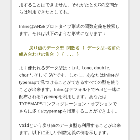
用することはできません、それがたとえCの空間か
らは利用できたとしても。
InlineはANSI/プロトタイプ形式の関数定義を検索し
ます。それは以下のような形式になります：
戻り値のデータ型
関数名
(
データ型-名前の
組み合わせの集合
)
{
...
}
よく使われるデータ型は：
int
,
long
,
double
,
char*
, そして
SV*
です。しかし、あなたはInlineが
typemapで見つけることができるすべての型を使う
ことが出来ます。InlineはデフォルトでPerlと一緒に
配布される
typemap
を利用します。あなたは
TYPEMAPSコンフィグレーション・オプションで
さらに多くのtypemapを指定することができます。
void
という戻り値のデータ型も利用することが出来
ます。以下に正しい関数定義の例を示します。