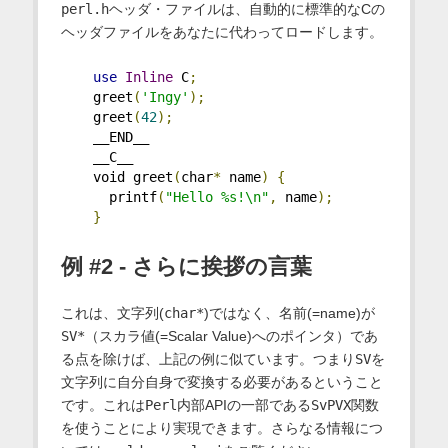
perl.h
ヘッダ・ファイルは、自動的に標準的なCの
ヘッダファイルをあなたに代わってロードします。
use
Inline
 C
;
    greet
(
'Ingy'
);
    greet
(
42
);
    __END__    
    __C__
    void greet
(
char
*
 name
)
{
      printf
(
"Hello %s!\n"
,
 name
);
}
例 #2 - さらに挨拶の言葉
これは、文字列(
char*
)ではなく、名前(=name)が
SV*
（スカラ値(=Scalar Value)へのポインタ）であ
る点を除けば、上記の例に似ています。つまり
SV
を
文字列に自分自身で変換する必要があるということ
です。これは
Perl
内部APIの一部である
SvPVX
関数
を使うことにより実現できます。さらなる情報につ