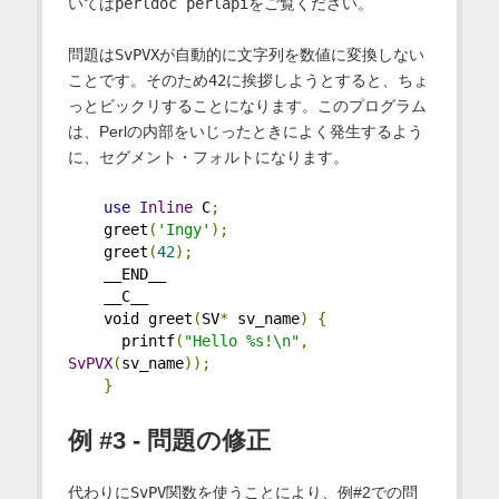
いては
perldoc perlapi
をご覧ください。
問題は
SvPVX
が自動的に文字列を数値に変換しない
ことです。そのため
42
に挨拶しようとすると、ちょ
っとビックリすることになります。このプログラム
は、Perlの内部をいじったときによく発生するよう
に、セグメント・フォルトになります。
use
Inline
 C
;
    greet
(
'Ingy'
);
    greet
(
42
);
    __END__    
    __C__
    void greet
(
SV
*
 sv_name
)
{
      printf
(
"Hello %s!\n"
,
SvPVX
(
sv_name
));
}
例 #3 - 問題の修正
代わりに
SvPV
関数を使うことにより、例#2での問