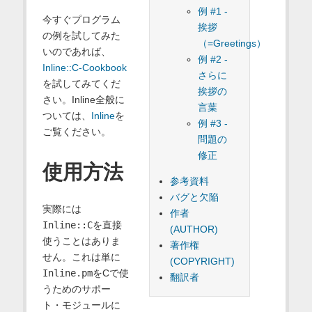
例 #1 -
今すぐプログラム
挨拶
の例を試してみた
（=Greetings）
いのであれば、
例 #2 -
Inline::C-Cookbook
さらに
を試してみてくだ
挨拶の
さい。Inline全般に
言葉
ついては、
Inline
を
例 #3 -
ご覧ください。
問題の
修正
使用方法
参考資料
バグと欠陥
実際には
作者
Inline::C
を直接
(AUTHOR)
使うことはありま
著作権
せん。これは単に
(COPYRIGHT)
Inline.pm
をCで使
翻訳者
うためのサポー
ト・モジュールに