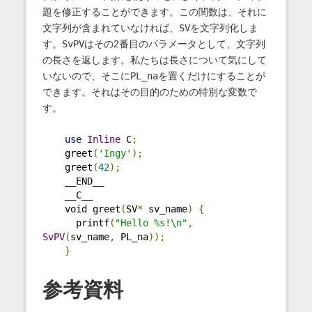
題を修正することができます。この関数は、それに
文字列が含まれていなければ、
SV
を文字列化しま
す。
SvPV
はその2番目のパラメータとして、文字列
の長さを返します。私たちは長さについて気にして
いないので、そこに
PL_na
を置くだけにすることが
できます。それはその目的のための特別な変数で
す。
use
Inline
 C
;
    greet
(
'Ingy'
);
    greet
(
42
);
    __END__
    __C__
    void greet
(
SV
*
 sv_name
)
{
      printf
(
"Hello %s!\n"
,
SvPV
(
sv_name
,
 PL_na
));
}
参考資料