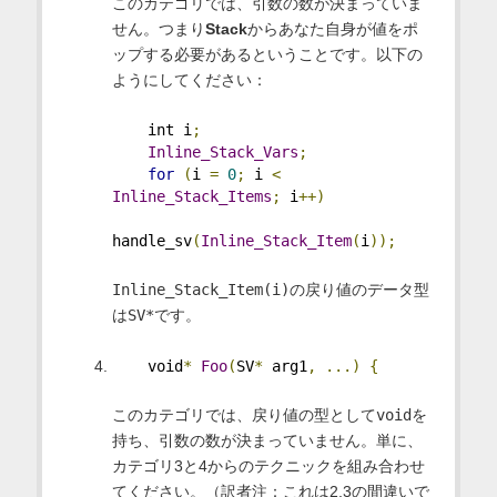
このカテゴリでは、引数の数が決まっていま
せん。つまり
Stack
からあなた自身が値をポ
ップする必要があるということです。以下の
ようにしてください：
    int i
;
Inline_Stack_Vars
;
for
(
i 
=
0
;
 i 
<
Inline_Stack_Items
;
 i
++)
handle_sv
(
Inline_Stack_Item
(
i
));
Inline_Stack_Item(i)
の戻り値のデータ型
は
SV*
です。
    void
*
Foo
(
SV
*
 arg1
,
...)
{
このカテゴリでは、戻り値の型として
void
を
持ち、引数の数が決まっていません。単に、
カテゴリ3と4からのテクニックを組み合わせ
てください。（訳者注：これは2,3の間違いで