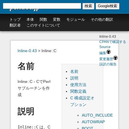
perldoc.jp
検索
Google検索
トップ
本体
関数
変数
モジュール
その他の翻訳
翻訳者
このサイトについて
Inline-0.43
CPANで確認する
Source
Inline-0.43
> Inline::C
編集
変更履歴
名前
誤訳の報告
名前
説明
Inline::C - CでPerl
使用方法
サブルーチンを作
関数定義
成
C 構成設定オ
プション
説明
AUTO_INCLUDE
AUTOWRAP
Inline::C
は、C
BOOT