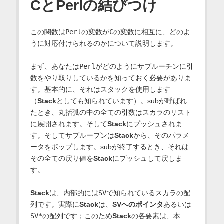
CとPerlの結びつけ
この関数は
Perl
の変数が
C
の変数に相互に、どのよ
うに対応付けられるのかについて説明します。
まず、あなたは
Perl
がどのようにサブルーチンに引
数をやり取りしているかを知っておく必要がありま
す。基本的に、それはスタックを使用します
（
Stack
としても知られています）。subが呼ばれ
たとき、丸括弧の中の全ての引数はスカラのリスト
に展開されます。そして
Stack
にプッシュされま
す。そしてサブループンは
Stack
から、そのパラメ
ータをポップします。subが終了するとき、それは
その全ての戻り値を
Stack
にプッシュして戻しま
す。
Stack
は、内部的には
SV
で知られているスカラの配
列です。実際に
Stack
は、
SVへのポインタ
あるいは
SV*
の配列です；このため
Stack
の各要素は、本