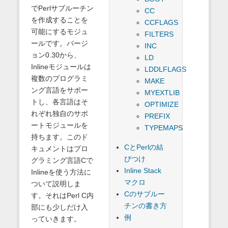
でPerlサブルーチン
CC
を作成することを
CCFLAGS
可能にするモジュ
FILTERS
ールです。バージ
INC
ョン0.30から、
LD
Inlineモジュールは
LDDLFLAGS
複数のプログラミ
MAKE
ング言語をサポー
MYEXTLIB
トし、各言語はそ
OPTIMIZE
れぞれ独自のサポ
PREFIX
ートモジュールを
TYPEMAPS
持ちます。このド
CとPerlの結
キュメントはプロ
びつけ
グラミング言語Cで
Inline Stack
Inlineを使う方法に
マクロ
ついて説明しま
Cのサブルー
す。それはPerl C内
チンの書き方
部にも少しだけ入
例
っていきます。