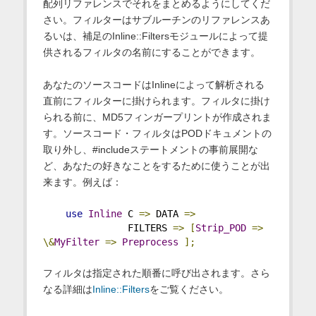
配列リファレンスでそれをまとめるようにしてくだ
さい。フィルターはサブルーチンのリファレンスあ
るいは、補足のInline::Filtersモジュールによって提
供されるフィルタの名前にすることができます。
あなたのソースコードはInlineによって解析される
直前にフィルターに掛けられます。フィルタに掛け
られる前に、MD5フィンガープリントが作成されま
す。ソースコード・フィルタはPODドキュメントの
取り外し、#includeステートメントの事前展開な
ど、あなたの好きなことをするために使うことが出
来ます。例えば：
use
Inline
 C 
=>
 DATA 
=>
               FILTERS 
=>
[
Strip_POD
=>
\&
MyFilter
=>
Preprocess
];
フィルタは指定された順番に呼び出されます。さら
なる詳細は
Inline::Filters
をご覧ください。