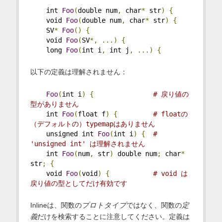
    int 
Foo
(
double num
,
 char
*
 str
)
{
    void 
Foo
(
double num
,
 char
*
 str
)
{
    SV
*
Foo
()
{
    void 
Foo
(
SV
*,
...)
{
    long 
Foo
(
int i
,
 int j
,
...)
{
以下の定義は理解されません：
Foo
(
int i
)
{
# 戻り値の
型がありません
    int 
Foo
(
float f
)
{
# floatの
（デフォルトの）typemapはありません
    unsigned int 
Foo
(
int i
)
{
# 
'unsigned int' は理解されません
    int 
Foo
(
num
,
 str
)
 double num
;
 char
*
str
;
{
    void 
Foo
(
void
)
{
# void は
戻り値の型としてだけ有効です
Inlineは、関数の
プロトタイプ
ではなく、関数の
定
義
だけを検索することに注意してください。定義は