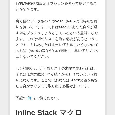
TYPEMAPS
構成設定オプションを使って指定するこ
とができます。
戻り値のデータ型の１つ
void
はInlineには特別な意
味を持っています。それは
Stack
にあなた自身が返
す値をプッシュしようとしているという意味になり
ます。これは値のリストを返す必要があるというこ
とです。もしあなたは本当に何も返したくないので
あれば（
void
の昔ながらの意味）、単に何もプッシ
ュしないでください。
もし省略や
...
が引数リストの末尾で使われれば、
それは任意の数の
SV*
が続くかもしれないという意
味になります。ここではあなたは
Stack
の値をあな
た自身がポップして取り出す必要があります。
下記の
"例"
をご覧ください。
Inline Stack マクロ