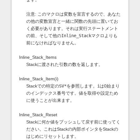
注意: このマクロは変数を宣言するので、あなた
の他の変数宣言と一緒に関数の先頭に置いてお
く必要があります。それは実行ステートメント
の前、そして他の
Inline_Stack
マクロよりも
前になければなりません。
Inline_Stack_Items
Stackに渡された引数の数を返します。
Inline_Stack_Item(i)
Stackでの特定の
SV*
を参照します。
i
は0始まり
のインデックス番号です。値を取得や設定ため
に使うことが出来ます。
Inline_Stack_Reset
Stackに何か値をプッシュして戻す前に使ってく
ださい。これはStackの内部ポインタをStackの
はじめにリセットします。