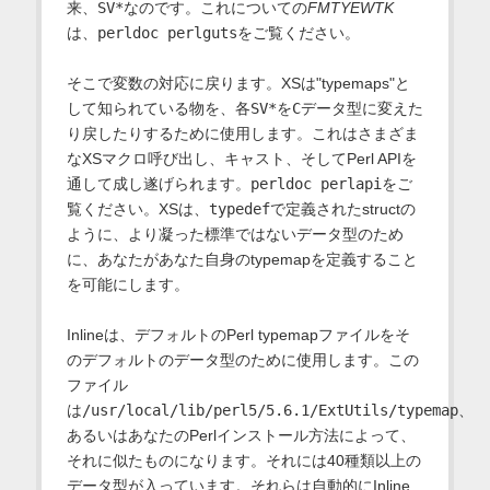
来、
SV*
なのです。これについての
FMTYEWTK
は、
perldoc perlguts
をご覧ください。
そこで変数の対応に戻ります。XSは"typemaps"と
して知られている物を、各
SV*
を
C
データ型に変えた
り戻したりするために使用します。これはさまざま
なXSマクロ呼び出し、キャスト、そしてPerl APIを
通して成し遂げられます。
perldoc perlapi
をご
覧ください。XSは、
typedef
で定義されたstructの
ように、より凝った標準ではないデータ型のため
に、あなたがあなた自身のtypemapを定義すること
を可能にします。
Inlineは、デフォルトのPerl typemapファイルをそ
のデフォルトのデータ型のために使用します。この
ファイル
は
/usr/local/lib/perl5/5.6.1/ExtUtils/typemap
、
あるいはあなたのPerlインストール方法によって、
それに似たものになります。それには40種類以上の
データ型が入っています。それらは自動的にInline