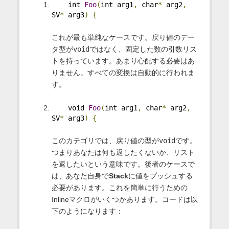
    int 
Foo
(
int arg1
,
 char
*
 arg2
,
SV
*
 arg3
)
{
これが最も単純なケースです。戻り値のデー
タ型が
void
ではなく、固定した数の引数リス
トを持っています。あまり心配する必要はあ
りません。すべての変換は自動的に行われま
す。
    void 
Foo
(
int arg1
,
 char
*
 arg2
,
SV
*
 arg3
)
{
このカテゴリでは、戻り値の型が
void
です。
つまりあなたは何も返したくないか、リスト
を返したいという意味です。後者のケースで
は、あなた自身で
Stack
に値をプッシュする
必要があります。これを簡単に行うための
Inlineマクロがいくつかあります。コードは以
下のようになります：