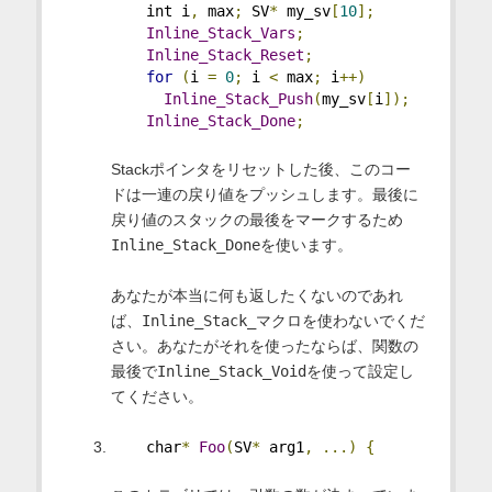
    int i
,
 max
;
 SV
*
 my_sv
[
10
];
Inline_Stack_Vars
;
Inline_Stack_Reset
;
for
(
i 
=
0
;
 i 
<
 max
;
 i
++)
Inline_Stack_Push
(
my_sv
[
i
]);
Inline_Stack_Done
;
Stackポインタをリセットした後、このコー
ドは一連の戻り値をプッシュします。最後に
戻り値のスタックの最後をマークするため
Inline_Stack_Done
を使います。
あなたが本当に何も返したくないのであれ
ば、
Inline_Stack_
マクロを使わないでくだ
さい。あなたがそれを使ったならば、関数の
最後で
Inline_Stack_Void
を使って設定し
てください。
    char
*
Foo
(
SV
*
 arg1
,
...)
{