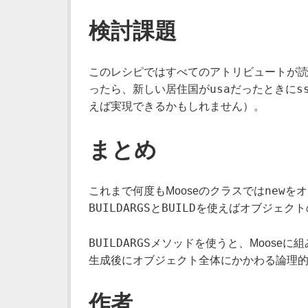
検討課題
このレシピではすべてのアトリビュートが
usa
s
ったら、新しい居住国が
だったときに
えば実現できるかもしれません）。
まとめ
new
これまで何度もMooseのクラスでは
をオ
BUILDARGS
BUILD
と
を使えばオブジェクト
BUILDARGS
メソッドを使うと、Moose
生成後にオブジェクト全体にかかわる論理
作者