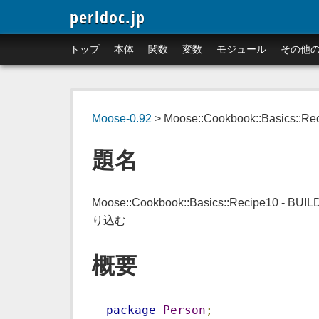
perldoc.jp
トップ
本体
関数
変数
モジュール
その他
Moose-0.92
> Moose::Cookbook::Basics::Re
題名
Moose::Cookbook::Basics::Recipe
り込む
概要
package
Person
;