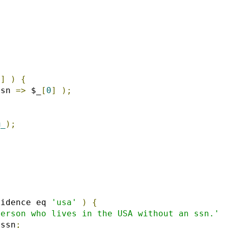
0
]
)
{
ssn 
=>
 $_
[
0
]
);
@_
);
sidence eq 
'usa'
)
{
Person who lives in the USA without an ssn.'
_ssn
;