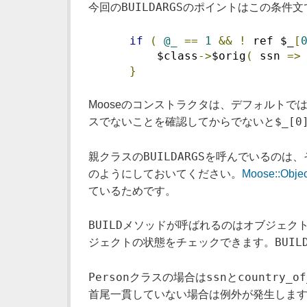
BUILDARGS
今回の
のポイントはこの条件文
if
(
@_
==
1
&&
!
 ref $_
[
          $class
->
$orig
(
 ssn 
=>
}
Mooseのコンストラクタは、デフォルト
$_[0
スでないことを確認してからでないと
BUILDARGS
親クラスの
を呼んでいるのは、
のようにしておいてください。
Moose::Objec
ているためです。
BUILD
メソッドが呼ばれるのはオブジェク
BUIL
ジェクトの状態をチェックできます。
Person
ssn
country_of
クラスの場合は
と
首尾一貫していない場合は例外が発生しま