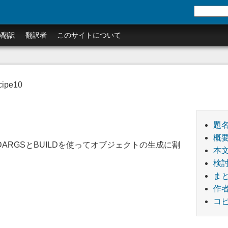
の翻訳
翻訳者
このサイトについて
cipe10
題
概
10 - BUILDARGSとBUILDを使ってオブジェクトの生成に割
本
検
ま
作
コピ