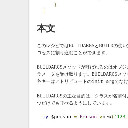
}
}
本文
BUILDARGS
BUILD
このレシピでは
と
の使い
ロセスに割り込むことができます。
BUILDARGS
メソッドが呼ばれるのはオブジ
BUILDARGS
ラメータを受け取ります。
メソ
init_arg
各キーはアトリビュートの
でな
BUILDARGS
の主な目的は、クラスが名前付
つだけでも呼べるようにしています。
my
 $person 
=
Person
->
new
(
'123