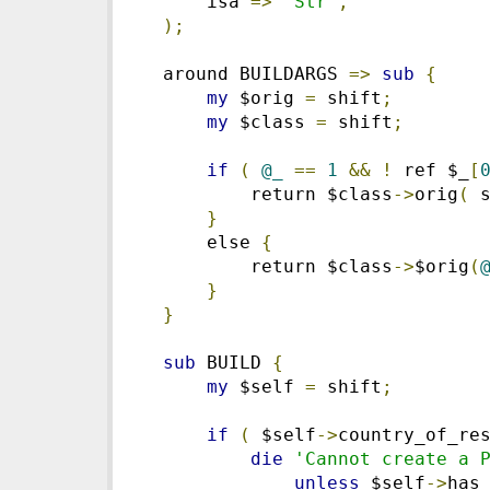
      isa 
=>
'Str'
,
);
  around BUILDARGS 
=>
sub
{
my
 $orig 
=
 shift
;
my
 $class 
=
 shift
;
if
(
@_
==
1
&&
!
 ref $_
[
          return $class
->
orig
(
 
}
      else 
{
          return $class
->
$orig
(
}
}
sub
 BUILD 
{
my
 $self 
=
 shift
;
if
(
 $self
->
country_of_re
die
'Cannot create a 
unless
 $self
->
has