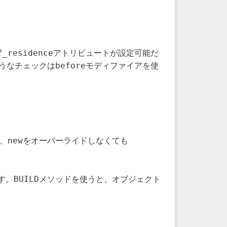
f_residence
アトリビュートが設定可能だ
before
うなチェックは
モディファイアを使
new
、
をオーバーライドしなくても
BUILD
す。
メソッドを使うと、オブジェクト