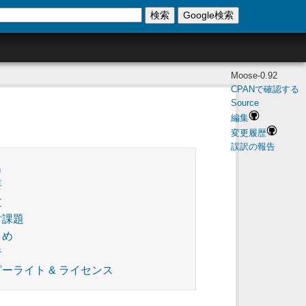
検索
Google検索
Moose-0.92
CPANで確認する
Source
編集
変更履歴
誤訳の報告
名
要
文
討課題
とめ
者
ーライト & ライセンス