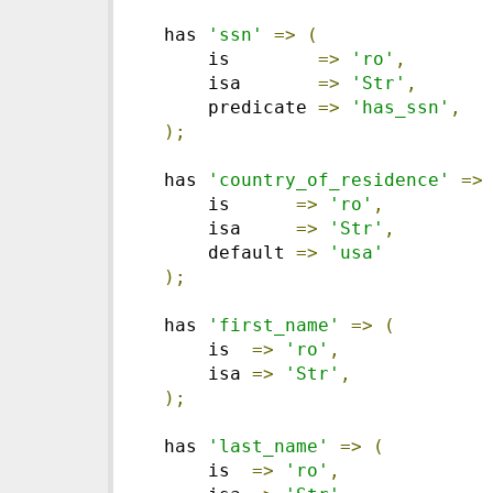
  has 
'ssn'
=>
(
      is        
=>
'ro'
,
      isa       
=>
'Str'
,
      predicate 
=>
'has_ssn'
,
);
  has 
'country_of_residence'
=>
      is      
=>
'ro'
,
      isa     
=>
'Str'
,
      default 
=>
'usa'
);
  has 
'first_name'
=>
(
      is  
=>
'ro'
,
      isa 
=>
'Str'
,
);
  has 
'last_name'
=>
(
      is  
=>
'ro'
,