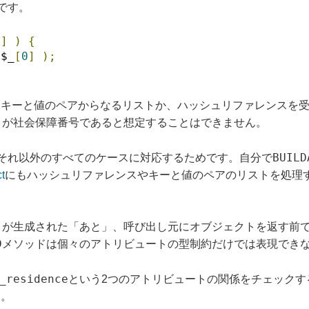
です。
0
]
)
{
 $_
[
0
]
);
ではキーと値のペアからなるリストか、ハッシュリファレンスを
]
が社会保障番号であると想定することはできません。
BUILD
それ以外のすべてのケースに対応するためです。自分で
t
にもハッシュリファレンスやキーと値のペアのリストを処理
トが生成された「あと」、呼び出し元にオブジェクトを返す前
D
メソッドは個々のアトリビュートの型制約だけでは表現でき
_residence
という2つのアトリビュートの関係をチェックす
す。