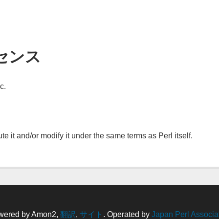
センス
c.
ute it and/or modify it under the same terms as Perl itself.
wered by Amon2,
翻訳
,
サイト
. Operated by
Japan Perl Associa