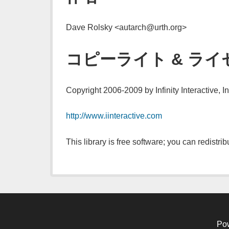
Dave Rolsky <autarch@urth.org>
コピーライト & ライ
Copyright 2006-2009 by Infinity Interactive, In
http://www.iinteractive.com
This library is free software; you can redistrib
Po