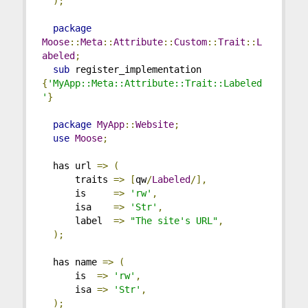
);
package
Moose
::
Meta
::
Attribute
::
Custom
::
Trait
::
L
abeled
;
sub
 register_implementation 
{
'MyApp::Meta::Attribute::Trait::Labeled
'
}
package
MyApp
::
Website
;
use
Moose
;
  has url 
=>
(
      traits 
=>
[
qw
/
Labeled
/],
      is     
=>
'rw'
,
      isa    
=>
'Str'
,
      label  
=>
"The site's URL"
,
);
  has name 
=>
(
      is  
=>
'rw'
,
      isa 
=>
'Str'
,
);