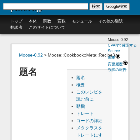
perldoc.jp
検索
Google検索
トップ
本体
関数
変数
モジュール
その他の翻訳
翻訳者
このサイトについて
Moose-0.92
CPANで確認する
Source
Moose-0.92
> Moose::Cookbook::Meta::Recipe3
編集
変更履歴
題名
誤訳の報告
題名
概要
このレシピを
読む前に
動機
トレート
コードの詳細
メタクラスを
トレートにす