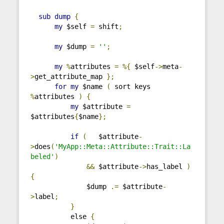
sub
dump
{
my
 $self 
=
 shift
;
my
 $dump 
=
''
;
my
%
attributes 
=
%{
 $self
->
meta
-
>
get_attribute_map 
};
for
my
 $name 
(
 sort keys 
%
attributes 
)
{
my
 $attribute 
=
$attributes
{
$name
};
if
(
   $attribute
-
>
does
(
'MyApp::Meta::Attribute::Trait::La
beled'
)
&&
 $attribute
->
has_label 
)
{
              $dump 
.=
 $attribute
-
>
label
;
}
          else 
{