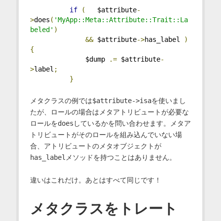
if
(
   $attribute
-
>
does
(
'MyApp::Meta::Attribute::Trait::La
beled'
)
&&
 $attribute
->
has_label 
)
{
              $dump 
.=
 $attribute
-
>
label
;
}
メタクラスの例では
$attribute->isa
を使いまし
たが、ロールの場合はメタアトリビュートが必要な
ロールを
does
しているかを問い合わせます。メタア
トリビュートがそのロールを組み込んでいない場
合、アトリビュートのメタオブジェクトが
has_label
メソッドを持つことはありません。
違いはこれだけ。あとはすべて同じです！
メタクラスをトレート