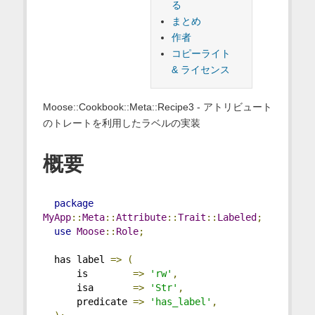
る
まとめ
作者
コピーライト
& ライセンス
Moose::Cookbook::Meta::Recipe3 - アトリビュート
のトレートを利用したラベルの実装
概要
package
MyApp
::
Meta
::
Attribute
::
Trait
::
Labeled
;
use
Moose
::
Role
;
  has label 
=>
(
      is        
=>
'rw'
,
      isa       
=>
'Str'
,
      predicate 
=>
'has_label'
,