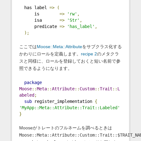
  has label 
=>
(
      is        
=>
'rw'
,
      isa       
=>
'Str'
,
      predicate 
=>
'has_label'
,
);
ここでは
Moose::Meta::Attribute
をサブクラス化する
かわりにロールを定義します。
recipe 2
のメタクラ
スと同様に、ロールを登録しておくと短い名前で参
照できるようになります。
package
Moose
::
Meta
::
Attribute
::
Custom
::
Trait
::
L
abeled
;
sub
 register_implementation 
{
'MyApp::Meta::Attribute::Trait::Labeled'
}
Mooseがトレートのフルネームを調べるときは
Moose::Meta::Attribute::Custom::Trait::$TRAIT_NA