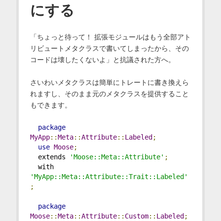
にする
「ちょっと待って！ 拡張モジュールはもう全部アト
リビュートメタクラスで書いてしまったから、その
コードは壊したくないよ」と抗議された方へ。
さいわいメタクラスは簡単にトレートに書き換えら
れますし、そのまま元のメタクラスを提供すること
もできます。
package
MyApp
::
Meta
::
Attribute
::
Labeled
;
use
Moose
;
  extends 
'Moose::Meta::Attribute'
;
  with 
'MyApp::Meta::Attribute::Trait::Labeled'
;
package
Moose
::
Meta
::
Attribute
::
Custom
::
Labeled
;