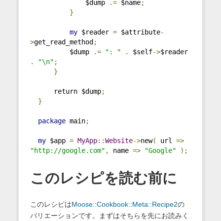
              $dump 
.=
 $name
;
}
my
 $reader 
=
 $attribute
-
>
get_read_method
;
          $dump 
.=
": "
.
 $self
->
$reader 
.
"\n"
;
}
      return $dump
;
}
package
 main
;
my
 $app 
=
MyApp
::
Website
->
new
(
 url 
=>
"http://google.com"
,
 name 
=>
"Google"
);
このレシピを読む前に
このレシピは
Moose::Cookbook::Meta::Recipe2
の
バリエーションです。まずはそちらを先にお読みく