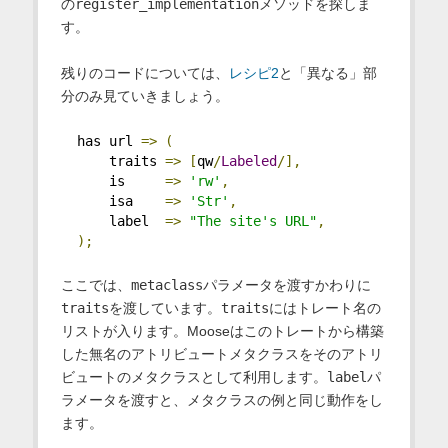
の
register_implementation
メソッドを探しま
す。
残りのコードについては、
レシピ2
と「異なる」部
分のみ見ていきましょう。
  has url 
=>
(
      traits 
=>
[
qw
/
Labeled
/],
      is     
=>
'rw'
,
      isa    
=>
'Str'
,
      label  
=>
"The site's URL"
,
);
ここでは、
metaclass
パラメータを渡すかわりに
traits
を渡しています。
traits
にはトレート名の
リストが入ります。Mooseはこのトレートから構築
した無名のアトリビュートメタクラスをそのアトリ
ビュートのメタクラスとして利用します。
label
パ
ラメータを渡すと、メタクラスの例と同じ動作をし
ます。