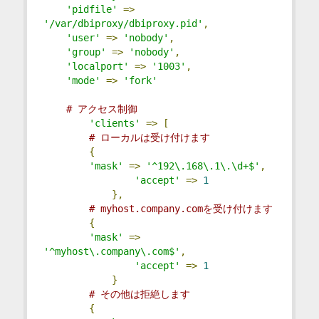
'pidfile'
=>
'/var/dbiproxy/dbiproxy.pid'
,
'user'
=>
'nobody'
,
'group'
=>
'nobody'
,
'localport'
=>
'1003'
,
'mode'
=>
'fork'
# アクセス制御
'clients'
=>
[
# ローカルは受け付けます
{
'mask'
=>
'^192\.168\.1\.\d+$'
,
'accept'
=>
1
},
# myhost.company.comを受け付けます
{
'mask'
=>
'^myhost\.company\.com$'
,
'accept'
=>
1
}
# その他は拒絶します
{