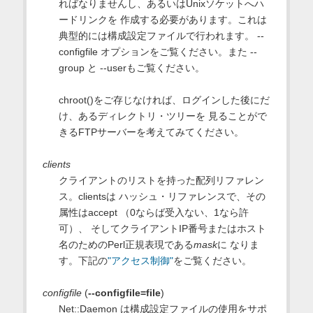
ればなりませんし、あるいはUnixソケットへハ
ードリンクを 作成する必要があります。これは
典型的には構成設定ファイルで行われます。 --
configfile オプションをご覧ください。また --
group と --userもご覧ください。
chroot()をご存じなければ、ログインした後にだ
け、あるディレクトリ・ツリーを 見ることがで
きるFTPサーバーを考えてみてください。
clients
クライアントのリストを持った配列リファレン
ス。clientsは ハッシュ・リファレンスで、その
属性はaccept （0ならば受入ない、1なら許
可）、 そしてクライアントIP番号またはホスト
名のためのPerl正規表現である
mask
に なりま
す。下記の
"アクセス制御"
をご覧ください。
configfile
(
--configfile=file
)
Net::Daemon は構成設定ファイルの使用をサポ