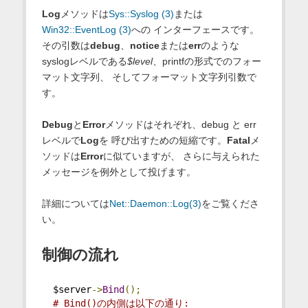
Log
メソッドは
Sys::Syslog (3)
または
Win32::EventLog (3)
への インターフェースです。
その引数は
debug
、
notice
または
err
のような
syslogレベルである
$level
、printfの形式でのフォー
マット文字列、 そしてフォーマット文字列引数で
す。
Debug
と
Error
メソッドはそれぞれ、debug と err
レベルで
Log
を 呼び出すための短縮です。
Fatal
メ
ソッドは
Error
に似ていますが、 さらに与えられた
メッセージを例外として投げます。
詳細については
Net::Daemon::Log(3)
をご覧くださ
い。
制御の流れ
  $server
->
Bind
();
# Bind()の内側は以下の通り: