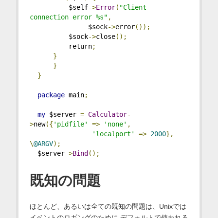
          $self
->
Error
(
"Client 
connection error %s"
,
               $sock
->
error
());
          $sock
->
close
();
          return
;
}
}
}
package
 main
;
my
 $server 
=
Calculator
-
>
new
({
'pidfile'
=>
'none'
,
'localport'
=>
2000
},
\
@ARGV
);
  $server
->
Bind
();
既知の問題
ほとんど、あるいは全ての既知の問題は、Unixでは
イベントのロギングのために デフォルトで使われる