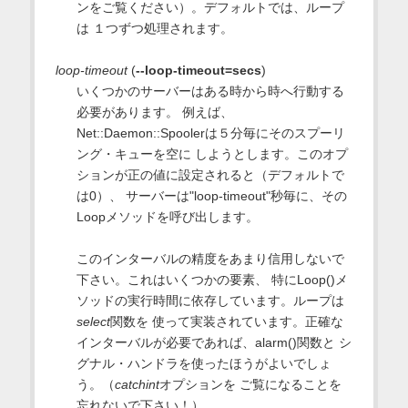
ンをご覧ください）。デフォルトでは、ループ
は １つずつ処理されます。
loop-timeout
(
--loop-timeout=secs
)
いくつかのサーバーはある時から時へ行動する
必要があります。 例えば、
Net::Daemon::Spoolerは５分毎にそのスプーリ
ング・キューを空に しようとします。このオプ
ションが正の値に設定されると（デフォルトで
は0）、 サーバーは"loop-timeout"秒毎に、その
Loopメソッドを呼び出します。
このインターバルの精度をあまり信用しないで
下さい。これはいくつかの要素、 特にLoop()メ
ソッドの実行時間に依存しています。ループは
select
関数を 使って実装されています。正確な
インターバルが必要であれば、alarm()関数と シ
グナル・ハンドラを使ったほうがよいでしょ
う。（
catchint
オプションを ご覧になることを
忘れないで下さい！）