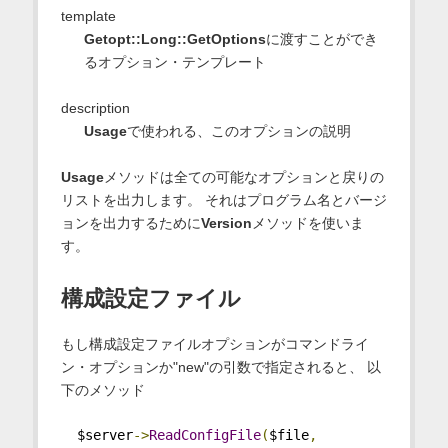
template
Getopt::Long::GetOptions
に渡すことができ
るオプション・テンプレート
description
Usage
で使われる、このオプションの説明
Usage
メソッドは全ての可能なオプションと戻りの
リストを出力します。 それはプログラム名とバージ
ョンを出力するために
Version
メソッドを使いま
す。
構成設定ファイル
もし構成設定ファイルオプションがコマンドライ
ン・オプションか"new"の引数で指定されると、 以
下のメソッド
  $server
->
ReadConfigFile
(
$file
,