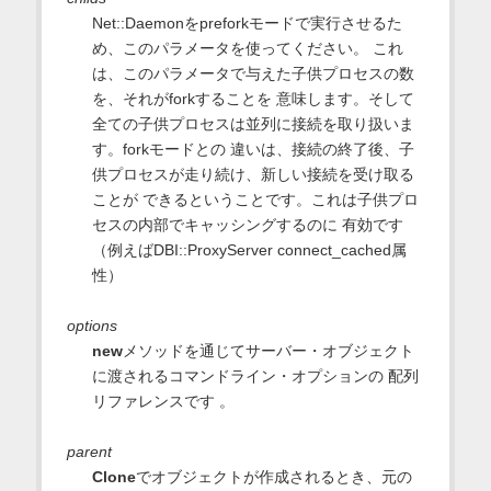
Net::Daemonをpreforkモードで実行させるた
め、このパラメータを使ってください。 これ
は、このパラメータで与えた子供プロセスの数
を、それがforkすることを 意味します。そして
全ての子供プロセスは並列に接続を取り扱いま
す。forkモードとの 違いは、接続の終了後、子
供プロセスが走り続け、新しい接続を受け取る
ことが できるということです。これは子供プロ
セスの内部でキャッシングするのに 有効です
（例えばDBI::ProxyServer connect_cached属
性）
options
new
メソッドを通じてサーバー・オブジェクト
に渡されるコマンドライン・オプションの 配列
リファレンスです 。
parent
Clone
でオブジェクトが作成されるとき、元の