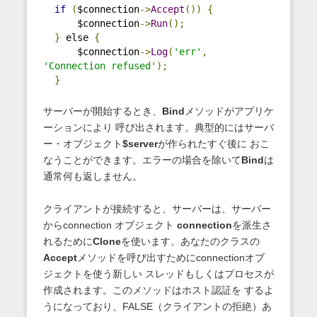
if
(
$connection
->
Accept
())
{
      $connection
->
Run
();
}
 else 
{
      $connection
->
Log
(
'err'
,
'Connection refused'
);
}
サーバーが開始するとき、
Bind
メソッドがアプリケ
ーションにより 呼び出されます。典型的にはサーバ
ー・オブジェクト
$server
が作られたすぐ後に おこ
なうことができます。エラーの場合を除いて
Bind
は
通常何も返しません。
クライアントが接続すると、サーバーは、サーバー
からconnection オブジェクト
connection
を派生さ
れるために
Clone
を使います。あなたのクラスの
Accept
メソッドを呼び出すためにconnectionオブ
ジェクトを使う新しい スレッドもしくはプロセスが
作成されます。このメソッドはホスト認証を するよ
うになっており、FALSE（クライアントの拒絶）あ