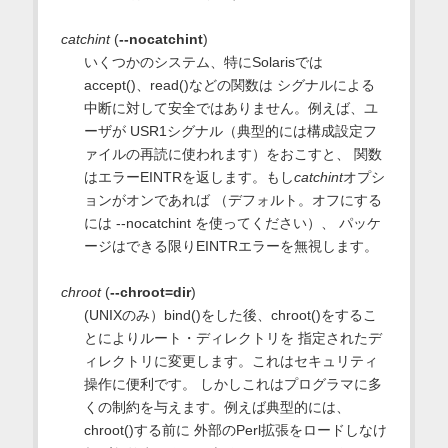
catchint
(
--nocatchint
)
いくつかのシステム、特にSolarisでは
accept()、read()などの関数は シグナルによる
中断に対して安全ではありません。例えば、ユ
ーザが USR1シグナル（典型的には構成設定フ
ァイルの再読に使われます）をおこすと、 関数
はエラーEINTRを返します。もし
catchint
オプシ
ョンがオンであれば （デフォルト。オフにする
には --nocatchint を使ってください）、 パッケ
ージはできる限りEINTRエラーを無視します。
chroot
(
--chroot=dir
)
(UNIXのみ）bind()をした後、chroot()をするこ
とによりルート・ディレクトリを 指定されたデ
ィレクトリに変更します。これはセキュリティ
操作に便利です。 しかしこれはプログラマに多
くの制約を与えます。例えば典型的には、
chroot()する前に 外部のPerl拡張をロードしなけ