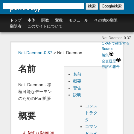
perldoc.jp
検索
Google検索
トップ
本体
関数
変数
モジュール
その他の翻訳
翻訳者
このサイトについて
Net-Daemon-0.37
CPANで確認する
Source
Net-Daemon-0.37
> Net::Daemon
編集
変更履歴
名前
誤訳の報告
名前
概要
Net::Daemon - 移
警告
植可能なデーモン
説明
のためのPerl拡張
コンス
トラク
概要
タ
コマン
# Net::Daemon
ドライ