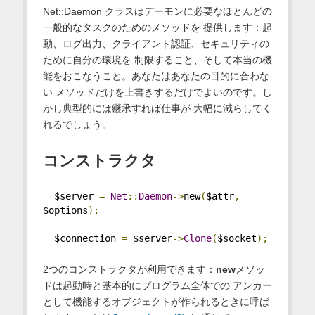
Net::Daemon クラスはデーモンに必要なほとんどの
一般的なタスクのためのメソッドを 提供します：起
動、ログ出力、クライアント認証、セキュリティの
ために自分の環境を 制限すること、そして本当の機
能をおこなうこと。あなたはあなたの目的に合わな
い メソッドだけを上書きするだけでよいのです。し
かし典型的には継承すれば仕事が 大幅に減らしてく
れるでしょう。
コンストラクタ
  $server 
=
Net
::
Daemon
->
new
(
$attr
,
$options
);
  $connection 
=
 $server
->
Clone
(
$socket
);
2つのコンストラクタが利用できます：
new
メソッ
ドは起動時と基本的にプログラム全体での アンカー
として機能するオブジェクトが作られるときに呼ば