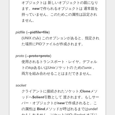
オブジェクトは 新しいオブジェクトの親になり
ます。
new
で作られるオブジェクトは 通常親を
持っていません、このためこの属性は設定され
ません。
pidfile
(
--pidfile=file
)
(UNIX のみ) このオプションがあると、指定され
た場所にPIDファイルが作成されます。
proto
(
--proto=proto
)
使用されるトランスポート・レイヤ。デフォル
トの
tcp
あるいはUnixソケットの ための
unix
。
両方を組み合わせることはまだできません。
socket
クライアントに接続されたソケット;
Clone
メソ
ッドへ
$client
引数として 渡されます。もしサー
バー・オブジェクトが
new
で作成されると、こ
の属性は
Bind
メソッドが呼ばれるまではundef
かもしれません。ソケットはIO::Socket オブジ