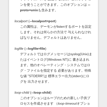
ンを使うことができます。このオプションは
--
proto=unix
も含みます。
localport
(
--localport=port
)
この属性は、デーモンがlistenするポートを設定
します。それは何らかの方法で 与えられなけれ
ばなりません。デフォルトはありません。
logfile
(
--logfile=file
)
デフォルトではログメッセージはsyslog(Unix)ま
たはイベントログ(Windows NT)に 書き込まれ
ます。他のオペレーティング・システムではロ
グ・ファイルを指定する 必要があります。特殊
な値 "STDERR"は 標準エラー出力(stderr)にロ
グを 出力させます。
loop-child
(
--loop-child
)
このオプションはループのための新しい子供プ
ロセスを作成させます （
loop-timeout
オプショ