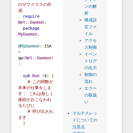
のサブクラスの作
ンの解
成
析
require
構成設
Net
::
Daemon
;
定ファ
package
イル
MyDaemon
;
アクセ
@MyDaemon
::
ISA 
ス制御
=
イベン
qw
(
Net
::
Daemon
)
トログ
;
の出力
制御の
sub
Run
(
$
)
{
流れ
# この関数が
本来の仕事をしま
エラー
す； これは新しく
の取扱
接続がおこなわれ
い
るたびに
# 呼び出され
マルチスレッ
ます
ドについての
}
注意点