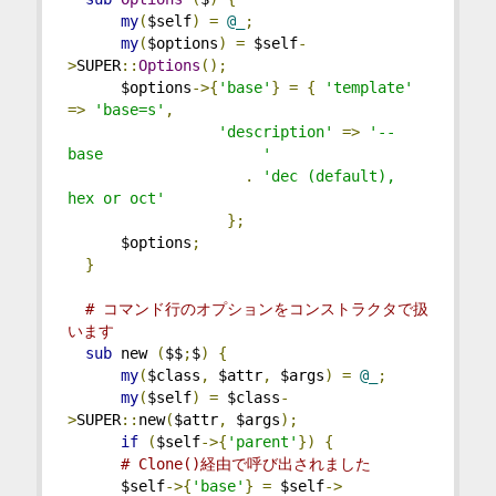
my
(
$self
)
=
@_
;
my
(
$options
)
=
 $self
-
>
SUPER
::
Options
();
      $options
->{
'base'
}
=
{
'template'
=>
'base=s'
,
'description'
=>
'--
base                  '
.
'dec (default), 
hex or oct'
};
      $options
;
}
# コマンド行のオプションをコンストラクタで扱
います
sub
 new 
(
$$
;
$
)
{
my
(
$class
,
 $attr
,
 $args
)
=
@_
;
my
(
$self
)
=
 $class
-
>
SUPER
::
new
(
$attr
,
 $args
);
if
(
$self
->{
'parent'
})
{
# Clone()経由で呼び出されました
      $self
->{
'base'
}
=
 $self
->