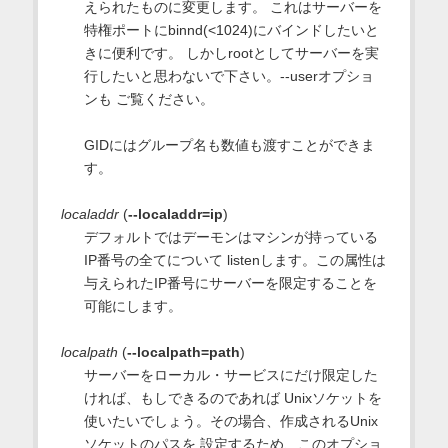
えられたものに変更します。 これはサーバーを
特権ポートにbinnd(<1024)にバインドしたいと
きに便利です。 しかしrootとしてサーバーを実
行したいと思わないで下さい。--userオプショ
ンも ご覧ください。
GIDにはグループ名も数値も渡すことができま
す。
localaddr
(
--localaddr=ip
)
デフォルトではデーモンはマシンが持っている
IP番号の全てについて listenします。この属性は
与えられたIP番号にサーバーを限定することを
可能にします。
localpath
(
--localpath=path
)
サーバーをローカル・サービスにだけ限定した
ければ、もしできるのであれば Unixソケットを
使いたいでしょう。その場合、作成されるUnix
ソケットのパスを 設定するため、このオプショ