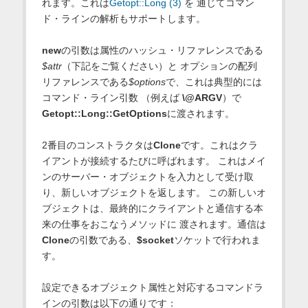
れます。これは
Getopt::Long (3)
を 通じてコマン
ド・ラインの解析もサポートします。
new
の引数は属性のハッシュ・リファレンスである
$attr
（下記をご覧ください）と オプションの配列
リファレンスである
$options
で、これは典型的には
コマンド・ライン引数 （例えば
\@ARGV
）で
Getopt::Long::GetOptions
に渡されます。
2番目のコンストラクタは
Clone
です。これはクラ
イアントが接続するたびに呼ばれます。 これはメイ
ンのサーバー・オブジェクトを入力として受け取
り、新しいオブジェクトを返します。 この新しいオ
ブジェクトは、最終的にクライアントと通信する本
来の仕事をおこなうメソッドに 渡されます。通信は
Clone
の引数である、
$socket
ソケットで行われま
す。
設定できるオブジェクト属性と対応するコマンドラ
インの引数は以下の通りです：