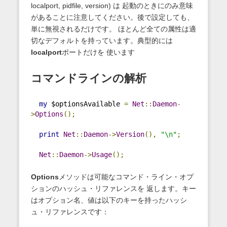
localport, pidfile, version) は 起動のときにのみ意味
があることに注意してください。後で設定しても、
単に無視されるだけです。 ほとんど全ての属性は適
切なデフォルトを持っています。典型的には
localport
ポートだけを 使います
コマンドラインの解析
my
 $optionsAvailable 
=
Net
::
Daemon
-
>
Options
();
print
Net
::
Daemon
->
Version
(),
"\n"
;
Net
::
Daemon
->
Usage
();
Options
メソッドは可能なコマンド・ライン・オプ
ションのハッシュ・リファレンスを 返します。キー
はオプション名、値は以下のキーを持ったハッシ
ュ・リファレンスです：