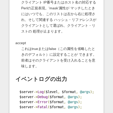
クライアント IP番号またはホスト名の対応する
Perlの正規表現。'mask'属性が マッチしたとき
にはいつでも、このリストは左から右に処理さ
れ、そして関連する ハッシュ・リファレンスが
クライアントとして選ばれ、クライアント・リ
ストの 処理が止まります。
accept
これはtrueまたはfalse（この属性を省略したと
きのデフォルト）に設定することが できます。
前者はそのクライアントを受け入れることを意
味します。
イベントログの出力
  $server
->
Log
(
$level
,
 $format
,
@args
);
  $server
->
Debug
(
$format
,
@args
);
  $server
->
Error
(
$format
,
@args
);
  $server
->
Fatal
(
$format
,
@args
);