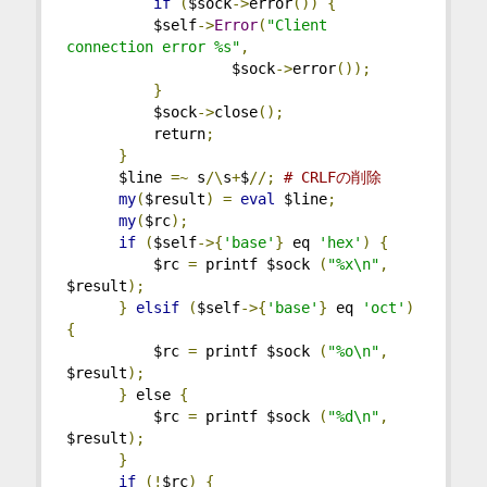
if
(
$sock
->
error
())
{
          $self
->
Error
(
"Client 
connection error %s"
,
                   $sock
->
error
());
}
          $sock
->
close
();
          return
;
}
      $line 
=~
 s
/\
s
+
$
//;
# CRLFの削除
my
(
$result
)
=
eval
 $line
;
my
(
$rc
);
if
(
$self
->{
'base'
}
 eq 
'hex'
)
{
          $rc 
=
 printf $sock 
(
"%x\n"
,
$result
);
}
elsif
(
$self
->{
'base'
}
 eq 
'oct'
)
{
          $rc 
=
 printf $sock 
(
"%o\n"
,
$result
);
}
 else 
{
          $rc 
=
 printf $sock 
(
"%d\n"
,
$result
);
}
if
(!
$rc
)
{