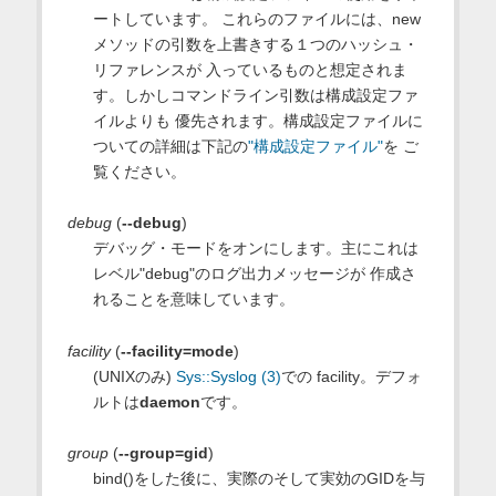
ートしています。 これらのファイルには、new
メソッドの引数を上書きする１つのハッシュ・
リファレンスが 入っているものと想定されま
す。しかしコマンドライン引数は構成設定ファ
イルよりも 優先されます。構成設定ファイルに
ついての詳細は下記の
"構成設定ファイル"
を ご
覧ください。
debug
(
--debug
)
デバッグ・モードをオンにします。主にこれは
レベル"debug"のログ出力メッセージが 作成さ
れることを意味しています。
facility
(
--facility=mode
)
(UNIXのみ)
Sys::Syslog (3)
での facility。デフォ
ルトは
daemon
です。
group
(
--group=gid
)
bind()をした後に、実際のそして実効のGIDを与