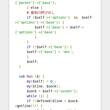
{
'parent'
}->{
'base'
};
}
 else 
{
# 最初の呼び出し
if
(
$self
->{
'options'
}
&&
  $self
-
>{
'options'
}->{
'base'
})
{
          $self
->{
'base'
}
=
 $self
->
{
'options'
}->{
'base'
}
}
}
if
(!
$self
->{
'base'
})
{
      $self
->{
'base'
}
=
'dec'
;
}
      $self
;
}
sub
Run
(
$
)
{
my
(
$self
)
=
@_
;
my
(
$line
,
 $sock
);
      $sock 
=
 $self
->{
'socket'
};
while
(
1
)
{
if
(!
defined
(
$line 
=
 $sock
-
>
getline
()))
{