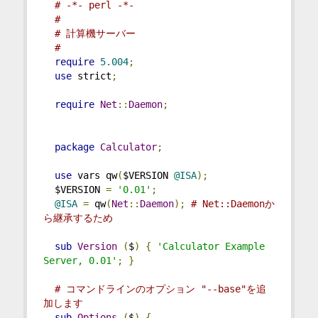
# -*- perl -*-
#
# 計算機サーバー
#
require
5.004
;
use
 strict
;
require
Net
::
Daemon
;
package
Calculator
;
use
 vars qw
(
$VERSION 
@ISA
);
  $VERSION 
=
'0.01'
;
@ISA
=
 qw
(
Net
::
Daemon
);
# Net::Daemonか
ら継承するため
sub
Version
(
$
)
{
'Calculator Example 
Server, 0.01'
;
}
# コマンドラインのオプション "--base"を追
加します
sub
Options
(
$
)
{