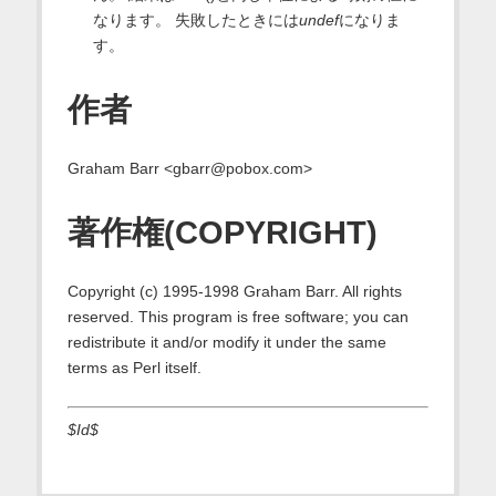
なります。 失敗したときには
undef
になりま
す。
作者
Graham Barr <gbarr@pobox.com>
著作権(COPYRIGHT)
Copyright (c) 1995-1998 Graham Barr. All rights
reserved. This program is free software; you can
redistribute it and/or modify it under the same
terms as Perl itself.
$Id$