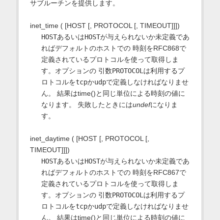
サブルーチンを提供します。
inet_time ( [HOST [, PROTOCOL [, TIMEOUT]]])
HOST
あるいは
HOST
が与えられないか未定義であ
ればデフォルトのホストでの 時刻をRFC868で
定義されているプロトコルを使って取得しま
す。オプションの 引数
PROTOCOL
は利用するプ
ロトコルを
tcp
か
udp
で定義しなければなりませ
ん。 結果はtime()と同じ単位による時刻の値に
なります。 失敗したときには
undef
になりま
す。
inet_daytime ( [HOST [, PROTOCOL [,
TIMEOUT]]])
HOST
あるいは
HOST
が与えられないか未定義であ
ればデフォルトのホストでの 時刻をRFC867で
定義されているプロトコルを使って取得しま
す。オプションの 引数
PROTOCOL
は利用するプ
ロトコルを
tcp
か
udp
で定義しなければなりませ
ん。 結果はtime()と同じ単位による時刻の値に