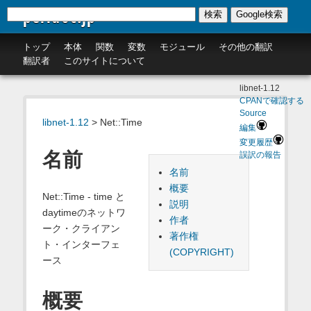
perldoc.jp
検索
Google検索
トップ
本体
関数
変数
モジュール
その他の翻訳
翻訳者
このサイトについて
libnet-1.12
CPANで確認する
Source
libnet-1.12
> Net::Time
編集
変更履歴
名前
誤訳の報告
名前
概要
Net::Time - time と
説明
daytimeのネットワ
作者
ーク・クライアン
著作権
ト・インターフェ
(COPYRIGHT)
ース
概要