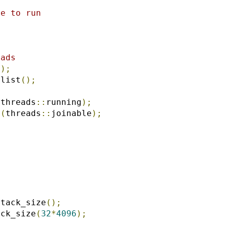
ce to run
eads
();
>
list
();
(
threads
::
running
);
t
(
threads
::
joinable
);
stack_size
();
ack_size
(
32
*
4096
);