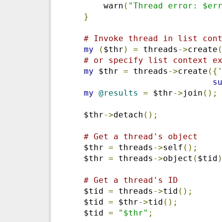
        warn
(
"Thread error: $er
}
# Invoke thread in list con
my
(
$thr
)
=
 threads
->
create
# or specify list context e
my
 $thr 
=
 threads
->
create
({
s
my
@results
=
 $thr
->
join
();
    $thr
->
detach
();
# Get a thread's object
    $thr 
=
 threads
->
self
();
    $thr 
=
 threads
->
object
(
$tid
# Get a thread's ID
    $tid 
=
 threads
->
tid
();
    $tid 
=
 $thr
->
tid
();
    $tid 
=
"$thr"
;