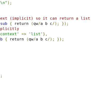
r\n"
);
text (implicit) so it can return a list
(
sub
{
 return 
(
qw
/
a b c
/);
});
xplicitly
'context'
=>
'list'
},
ub
{
 return 
(
qw
/
a b c
/);
});
);