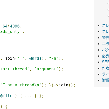
ス
>
64
*
4096
,
eads_only'
,
ス
警
エ
バ
必
'
,
 join
(
' '
,
@args
),
"\n"
);
SE
作
start_thread'
,
'argument'
);
ラ
謝
(
"I am a thread\n"
);
})->
join
();
(
@files
)
{
...
}
};
))
{