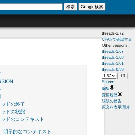
検索
Google検索
threads-1.72
CPANで確認する
Other versions:
threads-1.67
threads-1.03
threads-1.01
threads-0.99
前
RSION
Source
編集
要
変更履歴
明
誤訳の報告
レッドの終了
原文を表示/隠す
レッドの状態
レッドのコンテキスト
明示的なコンテキスト