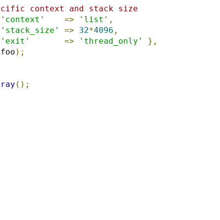
ecific context and stack size
'context'
=>
'list'
,
'stack_size'
=>
32
*
4096
,
'exit'
=>
'thread_only'
},
&
foo
);
rray
();