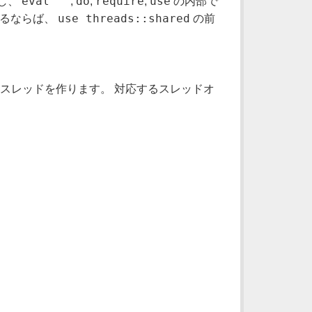
eval ""
do
require
use
し、
,
,
,
の内部で
use threads::shared
するならば、
の前
スレッドを作ります。 対応するスレッドオ