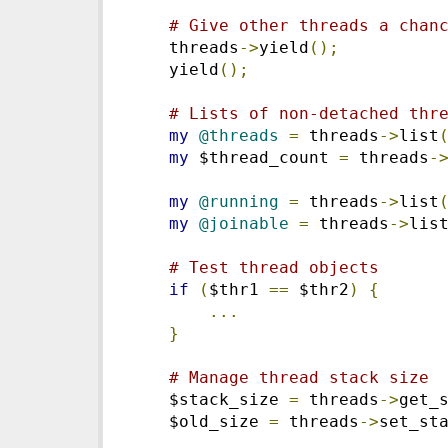
# Give other threads a chan
    threads
->
yield
();
    yield
();
# Lists of non-detached thr
my
@threads
=
 threads
->
list
my
 $thread_count 
=
 threads
-
my
@running
=
 threads
->
list
my
@joinable
=
 threads
->
lis
# Test thread objects
if
(
$thr1 
==
 $thr2
)
{
...
}
# Manage thread stack size
    $stack_size 
=
 threads
->
get_
    $old_size 
=
 threads
->
set_st