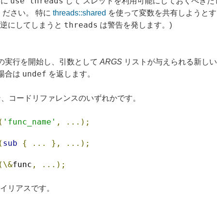
use threads
ちに
して スレッドを利用可能にしておくべきだ
ください。 特に
threads::shared
を使って変数を共有しようと
threads
(逆にしてしまうと
は警告を発します。)
の実行を開始し、引数として
ARGS
リストが与えられる新しい
undef
場合は
を返します。
、コードリファレンスのいずれかです。
(
'func_name'
,
...);
(
sub
{
...
},
...);
(\&
func
,
...);
イリアスです。