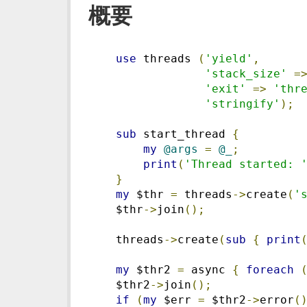
概要
use
 threads 
(
'yield'
,
'stack_size'
=
'exit'
=>
'thr
'stringify'
);
sub
 start_thread 
{
my
@args
=
@_
;
print
(
'Thread started: 
}
my
 $thr 
=
 threads
->
create
(
'
    $thr
->
join
();
    threads
->
create
(
sub
{
print
my
 $thr2 
=
 async 
{
foreach
    $thr2
->
join
();
if
(
my
 $err 
=
 $thr2
->
error
(