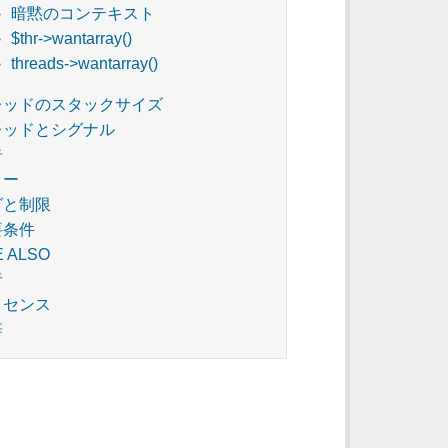
暗黙のコンテキスト
$thr->wantarray()
threads->wantarray()
レッドのスタックサイズ
レッドとシグナル
告
ラー
グと制限
要条件
E ALSO
者
イセンス
辞