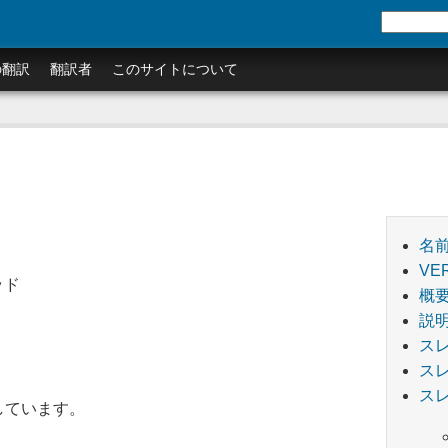
の翻訳
翻訳者
このサイトについて
名
VE
ッド
概
説
ス
ス
ス
記述しています。