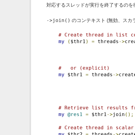
対応するスレッドが実行を終了するのを
->join()
のコンテキスト (無効、スカ
# Create thread in list c
my
(
$thr1
)
=
 threads
->
cre
                             
#   or (explicit)
my
 $thr1 
=
 threads
->
creat
                             
# Retrieve list results f
my
@res1
=
 $thr1
->
join
();
# Create thread in scalar
my
 $thr2 
=
 threads
->
creat