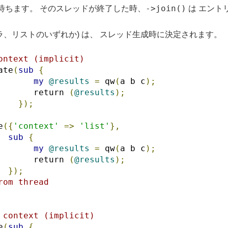
->join()
待ちます。 そのスレッドが終了した時、
は エント
ラ、リストのいずれか) は、 スレッド生成時に決定されます。
ontext (implicit)
ate
(
sub
{
my
@results
=
 qw
(
a b c
);
       return 
(
@results
);
});
e
({
'context'
=>
'list'
},
sub
{
my
@results
=
 qw
(
a b c
);
       return 
(
@results
);
});
rom thread
 context (implicit)
e
(
sub
{