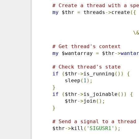
# Create a thread with a sp
my
 $thr 
=
 threads
->
create
({
\
# Get thread's context
my
 $wantarray 
=
 $thr
->
wanta
# Check thread's state
if
(
$thr
->
is_running
())
{
        sleep
(
1
);
}
if
(
$thr
->
is_joinable
())
{
        $thr
->
join
();
}
# Send a signal to a thread
    $thr
->
kill
(
'SIGUSR1'
);