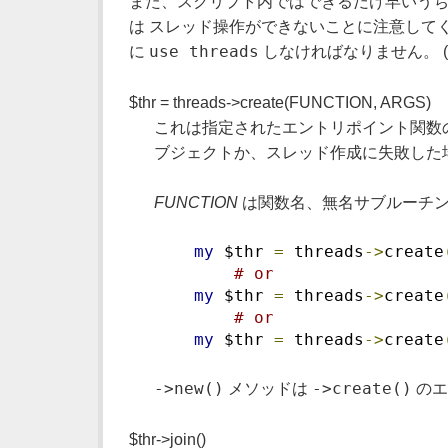
また、スクリプト内ではできるだけ早いう
は スレッド操作ができないことに注意して
use threads
に
しなければなりません。 
$thr = threads->create(FUNCTION, ARGS)
これは指定されたエントリポイント関数
ブジェクトか、スレッド作成に失敗した
FUNCTION
は関数名、無名サブルーチン
my
 $thr 
=
 threads
->
create
# or
my
 $thr 
=
 threads
->
create
# or
my
 $thr 
=
 threads
->
create
->new()
->create()
メソッドは
のエ
$thr->join()