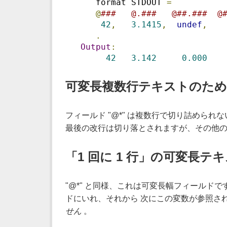
      format STDOUT 
=
@
###   @.###   @##.###  @
42
,
3.1415
,
undef
,
.
Output
:
42
3.142
0.000
可変長複数行テキストのための
フィールド "@*" は複数行で切り詰められ
最後の改行は切り落とされますが、その他
「1 回に 1 行」の可変長テ
"@*" と同様、これは可変長幅フィールドです
ドにいれ、それから 次にこの変数が参照さ
せん
。