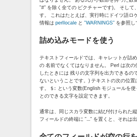
"#" を除く全ての ピクチャーです)。 そ
す。 これはたとえば、実行時にドイツ語ロケー
情報は
perllocale
と
"WARNINGS"
を参照し
詰め込みモードを使う
テキストフィールドでは、キャレットが詰め
の 名前でなくてはなりません。 Perl は
したときには 残りの文字列を出力できるのです
ないということです。) テキストの次の位置
$:
す。
という変数(English モジュールを
とのできる文字を設定できます。
通常は、同じスカラ変数に結び付けられた縦
フィールドの終端に "..." を置くと、そ
全てのフィールドが空の行