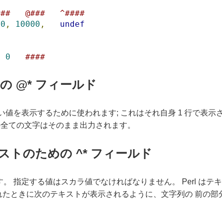
###   @###   ^####
0
,
10000
,
undef
0
####
 @* フィールド
ない値を表示するために使われます; これはそれ自身 1 行で表
の全ての文字はそのまま出力されます。
キストのための ^* フィールド
。 指定する値はスカラ値でなければなりません。 Perl はテキス
れたときに次のテキストが表示されるように、文字列の 前の部