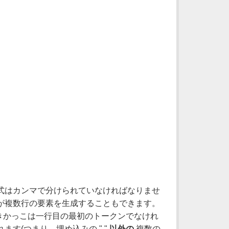
式はカンマで分けられていなければなりませ
が複数行の要素を生成することもできます。
開きかっこは一行目の最初のトークンでなけれ
す(つまり、埋め込みの "."
以外の
複数の