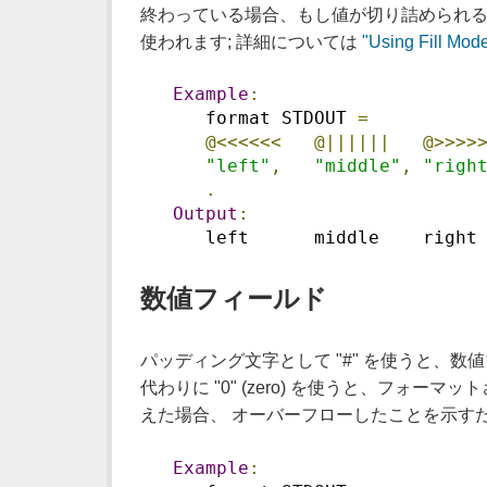
終わっている場合、もし値が切り詰められる
使われます; 詳細については
"Using Fill Mod
Example
:
      format STDOUT 
=
@<<<<<<
@||||||
@>>>>
"left"
,
"middle"
,
"righ
.
Output
:
      left      middle    right
数値フィールド
パッディング文字として "#" を使うと、数値
代わりに "0" (zero) を使うと、フォ
えた場合、 オーバーフローしたことを示すため
Example
: