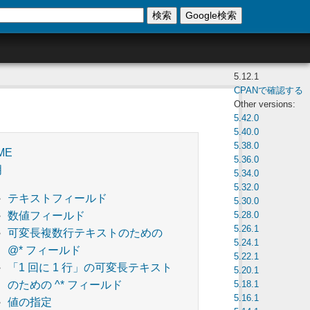
検索
Google検索
5.12.1
CPANで確認する
Other versions:
5.42.0
5.40.0
5.38.0
ME
5.36.0
明
5.34.0
5.32.0
テキストフィールド
5.30.0
5.28.0
数値フィールド
5.26.1
可変長複数行テキストのための
5.24.1
@* フィールド
5.22.1
「1 回に 1 行」の可変長テキスト
5.20.1
5.18.1
のための ^* フィールド
5.16.1
値の指定