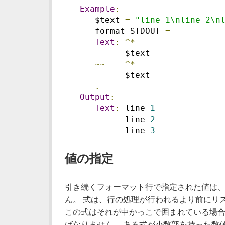
Example
:
      $text 
=
"line 1\nline 2\n
      format STDOUT 
=
Text
:
^*
            $text
~~
^*
            $text
.
Output
:
Text
:
 line 
1
            line 
2
            line 
3
値の指定
引き続くフォーマット行で指定された値は、
ん。 式は、行の処理が行われるより前にリ
この式はそれが中かっこで囲まれている場合
ばなりません。 ある式が小数部を持った数値