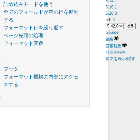
5.14.1
詰め込みモードを使う
5.10.1
全てのフィールドが空の行を抑制
5.10.0
5.8.8
する
フォーマット行を繰り返す
Source
ページ先頭の処理
編集
フォーマット変数
変更履歴
誤訳の報告
意
原文を表示/隠す
フッタ
フォーマット機構の内部にアクセ
スする
告