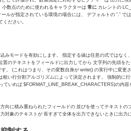
して、小数点のために使われるキャラクターは
常に
カレントの LC
ルが指定されている環境の場合には、 デフォルトの "." ではな
てください。
込みモードを有効にします。 指定する値は任意の式ではなく
次の位置のテキストをフィールドに出力してから 文字列の先頭をた
。 (これはつまり、その変数自身が write() の実行中に変
は粗い行分割アルゴリズムによって決定されます。 強制的に行
使っていれば $FORMAT_LINE_BREAK_CHARACTER
方向に積み重ねられたフィールドの 並びを使ってテキストのブ
れは出力対象のテキストが 長すぎて全体を出力できないときに出
を抑制する