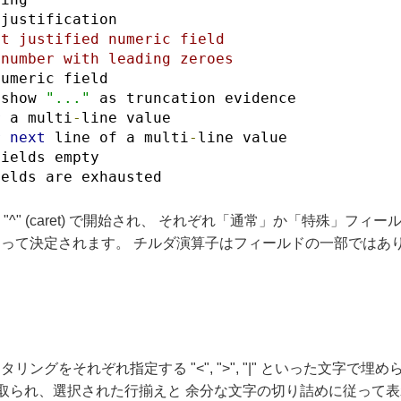
 justification
ht justified numeric field
 number with leading zeroes
numeric field
 show 
"..."
 as truncation evidence
r
 a multi
-
line value
r
next
 line of a multi
-
line value
fields empty
ields are exhausted
 か "^" (caret) で開始され、 それぞれ「通常」か「特殊」
って決定されます。 チルダ演算子はフィールドの一部ではあり
グをそれぞれ指定する "<", ">", "|" といった文字で埋
られ、選択された行揃えと 余分な文字の切り詰めに従って表示され