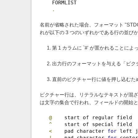
    FORMLIST
.
名前が省略された場合、フォーマット "STDOU
れが以下の 3 つのいずれかである行の並び
第 1 カラムに `#' が置かれること
出力行のフォーマットを与える「ピク
直前のピクチャー行に値を押し込むた
ピクチャー行は、リテラルなテキストが混ざ
は文字の集合で行われ、フィールドの開始と
@
    start of regular field
^
    start of special field
<
    pad character 
for
 left 
|
    pad character 
for
 cente