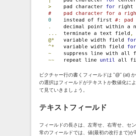
>
    pad character 
for
 right
#    pad character for a rig
0
    instead of first 
#: pad
.
    decimal point within a 
...
  terminate a text field
,
@*
   variable width field 
fo
^*
   variable width field 
fo
~
    suppress line with all 
~~
   repeat line 
until
 all f
ピクチャー行の書くフィールドは "@" (at)
の選択はフィールドがテキストか数値化によ
て見ていきましょう。
テキストフィールド
フィールドの長さは、左寄せ、右寄せ、センタリン
常のフィールドでは、値(最初の改行まで)が取