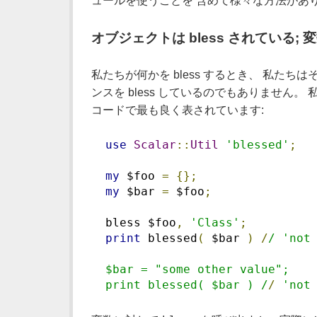
ュールを使うことを 含めて様々な方法があ
オブジェクトは bless されている;
私たちが何かを bless するとき、 私た
ンスを bless しているのでもありません
コードで最も良く表されています:
use
Scalar
::
Util
'blessed'
;
my
 $foo 
=
{};
my
 $bar 
=
 $foo
;
  bless $foo
,
'Class'
;
print
 blessed
(
 $bar 
)
/
/ 'not
  $bar = "some other value";
  print blessed( $bar ) /
/
'not