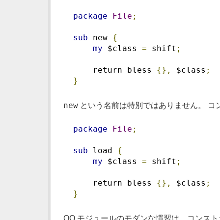
package
File
;
sub
 new 
{
my
 $class 
=
 shift
;
      return bless 
{},
 $class
;
}
new
という名前は特別ではありません。 コ
package
File
;
sub
 load 
{
my
 $class 
=
 shift
;
      return bless 
{},
 $class
;
}
OO モジュールのモダンな慣習は、コンスト