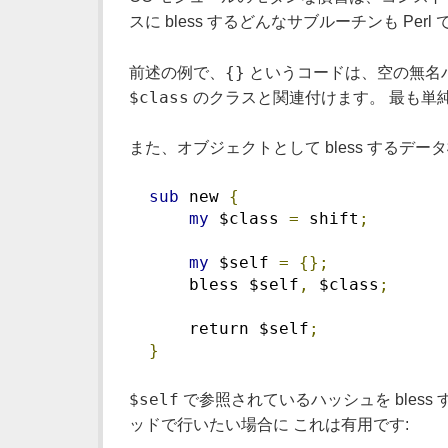
スに bless するどんなサブルーチンも Pe
{}
前述の例で、
というコードは、空の無名ハ
$class
のクラスと関連付けます。 最も単
また、オブジェクトとして bless するデ
sub
 new 
{
my
 $class 
=
 shift
;
my
 $self 
=
{};
      bless $self
,
 $class
;
      return $self
;
}
$self
で参照されているハッシュを bles
ッドで行いたい場合に これは有用です: