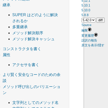
5.12.1
継承
5.10.1
5.10.0
SUPER はどのように解決
5.8.8
されるか
Source
多重継承
編集
メソッド解決順序
変更履歴
メソッド解決キャッシュ
誤訳の報告
原文を表示/隠す
コンストラクタを書く
属性
アクセサを書く
より賢く安全なコードのための余
談
メソッド呼び出しのバリエーショ
ン
文字列としてのメソッド名