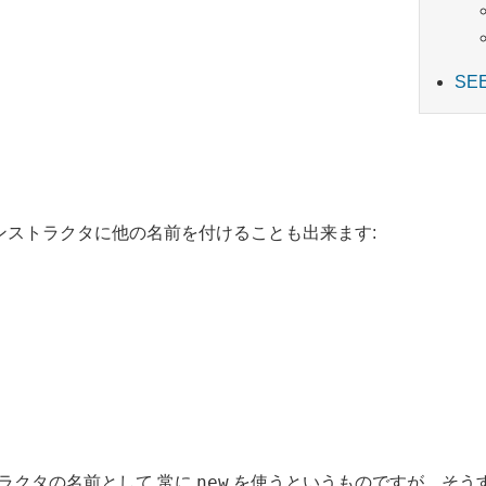
SE
ンストラクタに他の名前を付けることも出来ます:
new
ラクタの名前として 常に
を使うというものですが、そうす