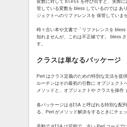
bless
変数に対して
を呼び出すと、実際には
管している変数を bless しているのでは あ
ジェクトへのリファレンスを 保管していま
時々古い本や文書で「リファレンスを bles
知れませんが、これは不正確です。 bless
す。
クラスは単なるパッケージ
Perl はクラス定義のための特別な文法を
ルーチンはその最初の引数に オブジェクト
メソッドと、オブジェクトや クラスを操作
@ISA
各パッケージは
と呼ばれる特別な配
る、Perl がメソッド解決をするときにチェ
@ISA
手動で
は可能で、古い Perl コー