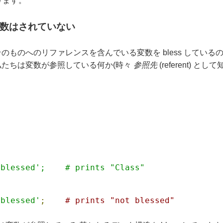
ります。
 変数はされていない
ちはそのものへのリファレンスを含んでいる変数を bless して
。 私たちは変数が参照している何か(時々
参照先
(referent) と
 blessed';    # prints "Class"
 blessed'
;
# prints "not blessed"