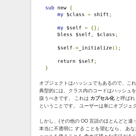
sub
 new 
{
my
 $class 
=
 shift
;
my
 $self 
=
{};
      bless $self
,
 $class
;
      $self
->
_initialize
();
      return $self
;
}
オブジェクトはハッシュでもあるので、これ
典型的には、クラス内のコードはハッシュを
扱うべきです。 これは
カプセル化
と呼ばれ
ということです。 ユーザーは単にオブジェ
しかし、(その他の OO 言語のほとんどと違
本当に不透明に
する
ことを望むなら、 あな