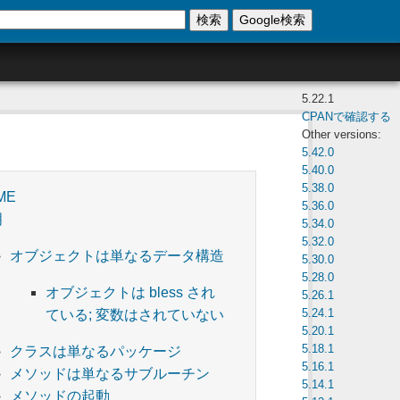
検索
Google検索
5.22.1
CPANで確認する
Other versions:
5.42.0
5.40.0
5.38.0
ME
5.36.0
明
5.34.0
5.32.0
オブジェクトは単なるデータ構造
5.30.0
5.28.0
オブジェクトは bless され
5.26.1
5.24.1
ている; 変数はされていない
5.20.1
5.18.1
クラスは単なるパッケージ
5.16.1
メソッドは単なるサブルーチン
5.14.1
メソッドの起動