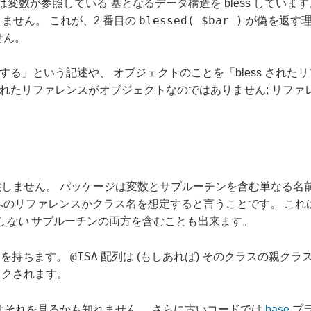
変数が参照している 基となるデータ構造を bless していま
blessed( $bar )
りません。 これが、2 番目の
が偽を返す理
せん。
s する」という記述や、 オブジェクトのことを「bless され
 されたリファレンスがオブジェクトなのではありません; リファレ
提供しません。 パッケージは変数とサブルーチンを含む単なる名
へのリファレンスかクラス名を想定すると言うことです。 これ
しない
サブルーチンの両方を含むことも出来ます。
@ISA
列を持ちます。
配列は (もしあれば) そのクラスの親ク
ックされます。
ドではそれを見るかも知れません。 さらに古いコードでは
base
プラ