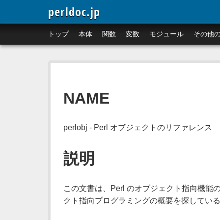
perldoc.jp
トップ
本体
関数
変数
モジュール
その他
NAME
perlobj - Perl オブジェクトのリファレンス
説明
この文書は、Perl のオブジェクト指向機能の
クト指向プログラミングの概要を探してい