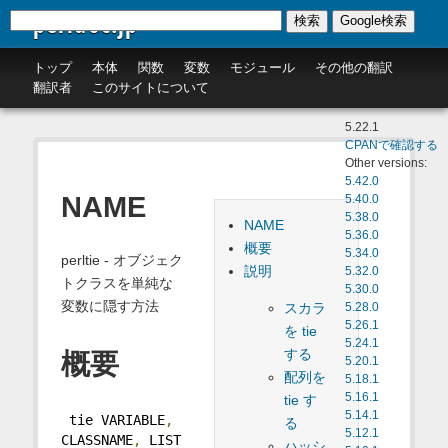
perldoc.jp
検索
Google検索
トップ
本体
関数
変数
モジュール
その他の翻訳
翻訳者
このサイトについて
5.22.1
CPANで確認する
Other versions:
5.42.0
NAME
5.40.0
5.38.0
NAME
5.36.0
概要
5.34.0
perltie - オブジェク
説明
5.32.0
トクラスを単純な
5.30.0
変数に隠す方法
スカラ
5.28.0
5.26.1
を tie
5.24.1
する
概要
5.20.1
配列を
5.18.1
5.16.1
tie す
5.14.1
 tie VARIABLE
,
る
5.12.1
CLASSNAME
,
 LIST
ハッシ