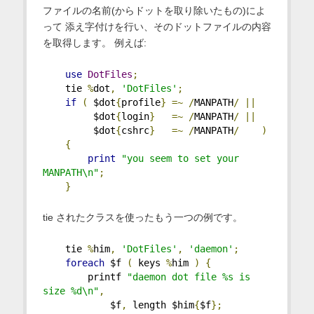
ファイルの名前(からドットを取り除いたもの)によ
って 添え字付けを行い、そのドットファイルの内容
を取得します。 例えば:
use
DotFiles
;
    tie 
%
dot
,
'DotFiles'
;
if
(
 $dot
{
profile
}
=~
/
MANPATH
/
||
         $dot
{
login
}
=~
/
MANPATH
/
||
         $dot
{
cshrc
}
=~
/
MANPATH
/
)
{
print
"you seem to set your 
MANPATH\n"
;
}
tie されたクラスを使ったもう一つの例です。
    tie 
%
him
,
'DotFiles'
,
'daemon'
;
foreach
 $f 
(
 keys 
%
him 
)
{
        printf 
"daemon dot file %s is 
size %d\n"
,
            $f
,
 length $him
{
$f
};