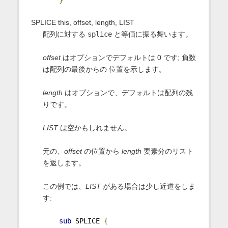
SPLICE this, offset, length, LIST
配列に対する
splice
と等価に振る舞います。
offset
はオプションでデフォルトは 0 です; 負数
は配列の最後からの 位置を示します。
length
はオプションで、デフォルトは配列の残
りです。
LIST
は空かもしれません。
元の、
offset
の位置から
length
要素分のリスト
を返します。
この例では、
LIST
がある場合は少し近道をしま
す:
sub
 SPLICE 
{