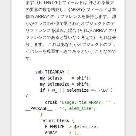
ます:
{ELEMSIZE}
フィールドは 許される最大
の要素の数を格納し、
{ARRAY}
フィールドは本
物の ARRAY の リファレンスを保持します。 誰
かがクラスの外側で返されたオブジェクトのデ
リファレンスを試みた場合 (それが ARRAY のリ
ファレンスであると疑いなく考えて)、それは失
敗します。 これはあなたがオブジェクトのプラ
イバシーを尊重すべきであるという ことなので
す。
sub
 TIEARRAY 
{
my
 $class    
=
 shift
;
my
 $elemsize 
=
 shift
;
if
(
@_
||
 $elemsize 
=~
/\
D
/
)
{
        croak 
"usage: tie ARRAY, '"
.
__PACKAGE__ 
.
"', elem_size"
;
}
      return bless 
{
        ELEMSIZE 
=>
 $elemsize
,
        ARRAY    
=>
[],