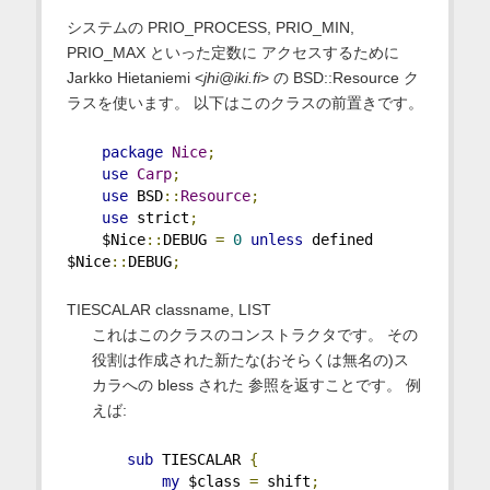
システムの PRIO_PROCESS, PRIO_MIN,
PRIO_MAX といった定数に アクセスするために
Jarkko Hietaniemi <
jhi@iki.fi
> の BSD::Resource ク
ラスを使います。 以下はこのクラスの前置きです。
package
Nice
;
use
Carp
;
use
 BSD
::
Resource
;
use
 strict
;
    $Nice
::
DEBUG 
=
0
unless
 defined 
$Nice
::
DEBUG
;
TIESCALAR classname, LIST
これはこのクラスのコンストラクタです。 その
役割は作成された新たな(おそらくは無名の)ス
カラへの bless された 参照を返すことです。 例
えば:
sub
 TIESCALAR 
{
my
 $class 
=
 shift
;