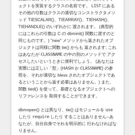
ェクトを実装するクラスの名前です。
LIST
にある
その他の引数はクラスの適切なコンストラクタメソ
ッド TIESCALAR()、TIEARRAY()、TIEHASH()、
TIEHANDLE() のいずれかに 渡されます。 (典型的
にはこれらの引数は C の dbminit() 関数に渡すのと
同じものです。) "new" メソッドから返されたオブ
ジェクトは同様に関数 tie() からも 返されます; これ
はあなたが
CLASSNAME
の中の別のメソッドで アク
セスしたいというときに便利でしょう。 (あなたは
実際には正しい「型」(HASH か
CLASSNAME
) の参
照を、それが適切な bless されたオブジェクトであ
るということから返す必要はありません。) また、
関数 tied() を使って、基礎となるオブジェクトへの
リファレンスを 取得することができます。
dbmopen() とは異なり、tie() はモジュールを
use
したり
require
したり することはありません--あ
なたが、自分自身でそれを明示的に 行わなければな
りません。