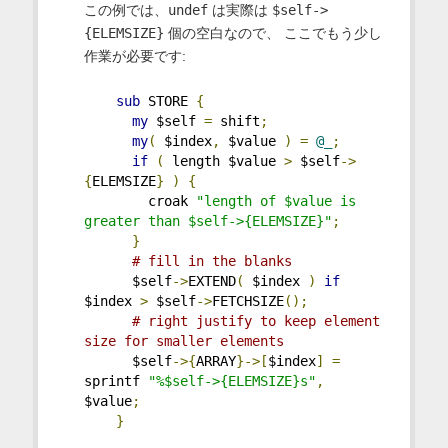
この例では、
undef
は実際は
$self->
{ELEMSIZE}
個の空白なので、 ここでもう少し
作業が必要です:
sub
 STORE 
{
my
 $self 
=
 shift
;
my
(
 $index
,
 $value 
)
=
@_
;
if
(
 length $value 
>
 $self
->
{
ELEMSIZE
}
)
{
        croak 
"length of $value is 
greater than $self->{ELEMSIZE}"
;
}
# fill in the blanks
      $self
->
EXTEND
(
 $index 
)
if
$index 
>
 $self
->
FETCHSIZE
();
# right justify to keep element 
size for smaller elements
      $self
->{
ARRAY
}->[
$index
]
=
sprintf 
"%$self->{ELEMSIZE}s"
,
$value
;
}