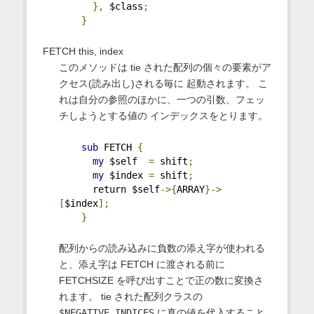
},
 $class
;
}
FETCH this, index
このメソッドは tie された配列の個々の要素がア
クセス(読み出し)される毎に 起動されます。 こ
れは自分の参照のほかに、一つの引数、フェッ
チしようとする値の インデックスをとります。
sub
 FETCH 
{
my
 $self  
=
 shift
;
my
 $index 
=
 shift
;
      return $self
->{
ARRAY
}->
[
$index
];
}
配列からの読み込みに負数の添え字が使われる
と、添え字は FETCH に渡される前に
FETCHSIZE を呼び出すことで正の数に変換さ
れます。 tie された配列クラスの
$NEGATIVE_INDICES
に真の値を代入すること