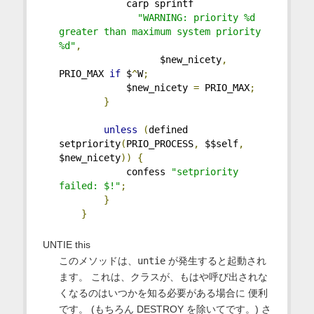
            carp sprintf
"WARNING: priority %d 
greater than maximum system priority 
%d"
,
                  $new_nicety
,
PRIO_MAX 
if
 $
^
W
;
            $new_nicety 
=
 PRIO_MAX
;
}
unless
(
defined 
setpriority
(
PRIO_PROCESS
,
 $$self
,
$new_nicety
))
{
            confess 
"setpriority 
failed: $!"
;
}
}
UNTIE this
このメソッドは、
untie
が発生すると起動され
ます。 これは、クラスが、もはや呼び出されな
くなるのはいつかを知る必要がある場合に 便利
です。 (もちろん DESTROY を除いてです。) さ