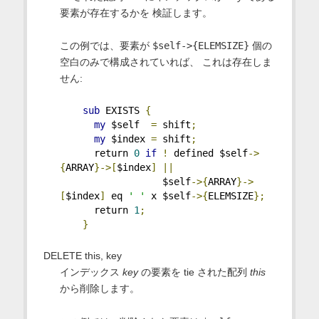
要素が存在するかを 検証します。
この例では、要素が
$self->{ELEMSIZE}
個の
空白のみで構成されていれば、 これは存在しま
せん:
sub
 EXISTS 
{
my
 $self  
=
 shift
;
my
 $index 
=
 shift
;
      return 
0
if
!
 defined $self
->
{
ARRAY
}->[
$index
]
||
                  $self
->{
ARRAY
}->
[
$index
]
 eq 
' '
 x $self
->{
ELEMSIZE
};
      return 
1
;
}
DELETE this, key
インデックス
key
の要素を tie された配列
this
から削除します。