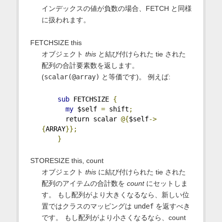
インデックスの値が負数の場合、FETCH と同様
に扱われます。
FETCHSIZE this
オブジェクト
this
と結び付けられた tie された
配列の合計要素数を返します。
(
scalar(@array)
と等価です)。 例えば:
sub
 FETCHSIZE 
{
my
 $self 
=
 shift
;
      return scalar 
@{
$self
->
{
ARRAY
}};
}
STORESIZE this, count
オブジェクト
this
に結び付けられた tie された
配列のアイテムの合計数を
count
にセットしま
す。 もし配列がより大きくなるなら、新しい位
置ではクラスのマッピングは
undef
を返すべき
です。 もし配列がより小さくなるなら、count