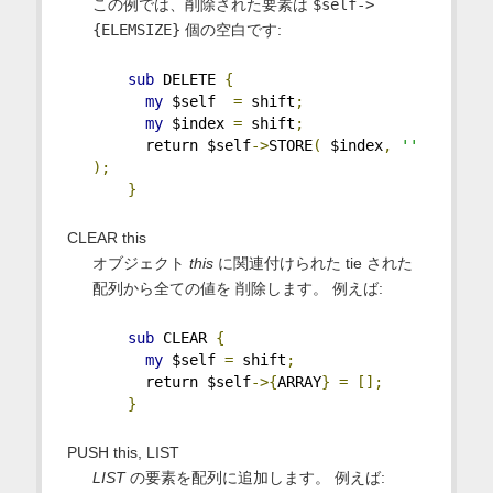
この例では、削除された要素は
$self->
{ELEMSIZE}
個の空白です:
sub
 DELETE 
{
my
 $self  
=
 shift
;
my
 $index 
=
 shift
;
      return $self
->
STORE
(
 $index
,
''
);
}
CLEAR this
オブジェクト
this
に関連付けられた tie された
配列から全ての値を 削除します。 例えば:
sub
 CLEAR 
{
my
 $self 
=
 shift
;
      return $self
->{
ARRAY
}
=
[];
}
PUSH this, LIST
LIST
の要素を配列に追加します。 例えば: