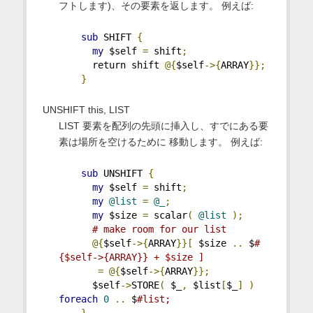
フトします)、その要素を返します。 例えば:
sub
 SHIFT 
{
my
 $self 
=
 shift
;
      return shift 
@{
$self
->{
ARRAY
}};
}
UNSHIFT this, LIST
LIST 要素を配列の先頭に挿入し、すでにある要
素は場所を空けるために 移動します。 例えば:
sub
 UNSHIFT 
{
my
 $self 
=
 shift
;
my
@list
=
@_
;
my
 $size 
=
 scalar
(
@list
);
# make room for our list
@{
$self
->{
ARRAY
}}[
 $size 
..
 $
#
{$self->{ARRAY}} + $size ]
=
@{
$self
->{
ARRAY
}};
      $self
->
STORE
(
 $_
,
 $list
[
$_
]
)
foreach
0
..
 $
#list;
}