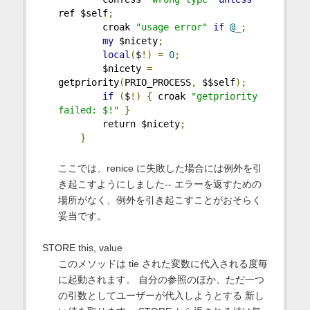
ref $self
;
        croak 
"usage error"
if
@_
;
my
 $nicety
;
local
(
$
!)
=
0
;
        $nicety 
=
getpriority
(
PRIO_PROCESS
,
 $$self
);
if
(
$
!)
{
 croak 
"getpriority 
failed: $!"
}
        return $nicety
;
}
ここでは、renice に失敗した場合には例外を引
き起こすようにしました-- エラーを返すための
場所がなく、例外を引き起こすことがおそらく
妥当です。
STORE this, value
このメソッドは tie された変数に代入される度毎
に起動されます。 自分の参照のほか、ただ一つ
の引数としてユーザーが代入しようとする 新し