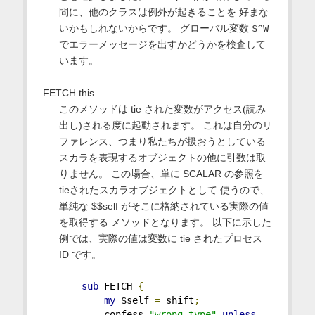
間に、他のクラスは例外が起きることを 好まな
いかもしれないからです。 グローバル変数
$^W
でエラーメッセージを出すかどうかを検査して
います。
FETCH this
このメソッドは tie された変数がアクセス(読み
出し)される度に起動されます。 これは自分のリ
ファレンス、つまり私たちが扱おうとしている
スカラを表現するオブジェクトの他に引数は取
りません。 この場合、単に SCALAR の参照を
tieされたスカラオブジェクトとして 使うので、
単純な $$self がそこに格納されている実際の値
を取得する メソッドとなります。 以下に示した
例では、実際の値は変数に tie されたプロセス
ID です。
sub
 FETCH 
{
my
 $self 
=
 shift
;
        confess 
"wrong type"
unless