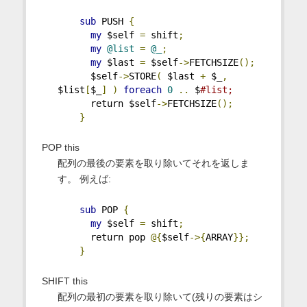
sub
 PUSH 
{
my
 $self 
=
 shift
;
my
@list
=
@_
;
my
 $last 
=
 $self
->
FETCHSIZE
();
      $self
->
STORE
(
 $last 
+
 $_
,
$list
[
$_
]
)
foreach
0
..
 $
#list;
      return $self
->
FETCHSIZE
();
}
POP this
配列の最後の要素を取り除いてそれを返しま
す。 例えば:
sub
 POP 
{
my
 $self 
=
 shift
;
      return pop 
@{
$self
->{
ARRAY
}};
}
SHIFT this
配列の最初の要素を取り除いて(残りの要素はシ