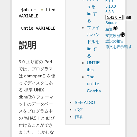
5.10.1
ュを
5.10.0
 $object 
=
 tied 
5.8.8
tie す
VARIABLE
る
Source
ファイ
 untie VARIABLE
編集
ルハン
変更履歴
ドルを
誤訳の報告
説明
原文を表示/隠す
tie す
る
5.0 より前の Perl
UNTIE
では、プログラマ
this
は dbmopen() を使
The
ってディスクにあ
untie
る 標準 UNIX
Gotcha
dbm(3x) フォーマ
SEE ALSO
ットのデータベー
バグ
スをプログラム中
作者
の %HASH と 結び
付けることができ
ました。 しかしな