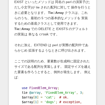
EXIST といったメソッドは 同名の perl の演算子(た
だし小文字)が tie された配列に対して 操作を行うと
きに必要となります。
Tie::Array
クラスは、これ
らのうち、最初の 5 つの基本的なメソッドを 実装
するための基底クラスとして使用できます。
Tie::Array
での DELETE と EXISTS のデフォルト
の実装は 単なる
croak
です。
それに加え、EXTEND は perl が実際の配列中であ
らかじめ 拡張するようなときに呼び出されます。
ここでの説明のため、要素数が生成時に固定された
サイズである配列を実装します。 固定サイズを越え
た要素を作ろうとすると、例外が発生します。 例え
ば:
use
FixedElem_Array
;
    tie 
@array
,
'FixedElem_Array'
,
3
;
    $array
[
0
]
=
'cat'
;
# ok.
    $array
[
1
]
=
'dogs'
;
# exception, 