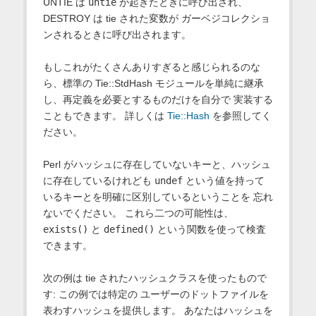
UNTIE は
untie
が起きたときに呼び出され、
DESTROY は tie された変数が ガーベジコレクショ
ンされるときに呼び出されます。
もしこれがたくさんありすぎると感じられるのな
ら、標準の Tie::StdHash モジュールを単純に継承
し、再定義を必要とするものだけを自分で 実装する
こともできます。 詳しくは
Tie::Hash
を参照してく
ださい。
Perl がハッシュに存在していないキーと、ハッシュ
に存在しているけれども
undef
という値を持って
いるキーとを明確に区別しているということを 忘れ
ないでください。 これら二つの可能性は、
exists()
と
defined()
という関数を使って検査
できます。
次の例は tie されたハッシュクラスを使ったもので
す: この例では特定の ユーザーのドットファイルを
表わすハッシュを提供します。 あなたはハッシュを