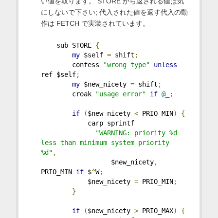
い値を取ります。 STORE から返される値は気
にしないで下さい; 代入された値を返す代入の動
作は FETCH で実装されています。
sub
 STORE 
{
my
 $self 
=
 shift
;
        confess 
"wrong type"
unless
ref $self
;
my
 $new_nicety 
=
 shift
;
        croak 
"usage error"
if
@_
;
if
(
$new_nicety 
<
 PRIO_MIN
)
{
            carp sprintf
"WARNING: priority %d 
less than minimum system priority 
%d"
,
                  $new_nicety
,
PRIO_MIN 
if
 $
^
W
;
            $new_nicety 
=
 PRIO_MIN
;
}
if
(
$new_nicety 
>
 PRIO_MAX
)
{