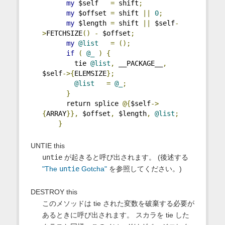
my
 $self   
=
 shift
;
my
 $offset 
=
 shift 
||
0
;
my
 $length 
=
 shift 
||
 $self
-
>
FETCHSIZE
()
-
 $offset
;
my
@list
=
();
if
(
@_
)
{
        tie 
@list
,
 __PACKAGE__
,
$self
->{
ELEMSIZE
};
@list
=
@_
;
}
      return splice 
@{
$self
->
{
ARRAY
}},
 $offset
,
 $length
,
@list
;
}
UNTIE this
untie
が起きると呼び出されます。 (後述する
"The
untie
Gotcha"
を参照してください。)
DESTROY this
このメソッドは tie された変数を破棄する必要が
あるときに呼び出されます。 スカラを tie した