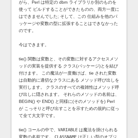
がら、Perl は特定の dbm ライブラリか別のものを
使って ビルドすることができたものの、両方一度に
はできませんでした; そして、この 仕組みを他のパ
ッケージや変数の型に拡張することはできなかった
のです。
今はできます。
tie() 関数は変数と、その変数に対するアクセスメソ
ッドの実装を提供する クラス(パッケージ)とを結び
付けます。 この魔法が一度働けば、tie された変数
は自動的に適切なクラスにある メソッド呼び出しを
実行します。 クラスのすべての複雑性はメソッド呼
び出しに隠されます。 それらのメソッドの名前は、
BEGIN() や END() と同様に(そのメソッドを) Perl
が こっそりと呼び出すことを示すための規約に従っ
て全て大文字です。
tie() コールの中で、
VARIABLE
は魔法を掛けられる
変数の名前です。
CLASSNAME
は正しい型のオブジ