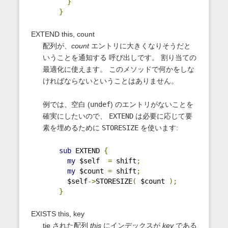
}
}
EXTEND this, count
配列が、
count
エントリに大きくなりそうだと
いうことを通知する 呼び出しです。 割り当ての
最適化に使えます。 このメソッドで何かをしな
ければならないということはありません。
例では、空白 (
undef
) のエントリがないことを
確実にしたいので、
EXTEND
は必要に応じて要
素を埋めるために
STORESIZE
を使います:
sub
 EXTEND 
{
my
 $self  
=
 shift
;
my
 $count 
=
 shift
;
      $self
->
STORESIZE
(
 $count 
);
}
EXISTS this, key
tie された配列
this
にインデックスが
key
である