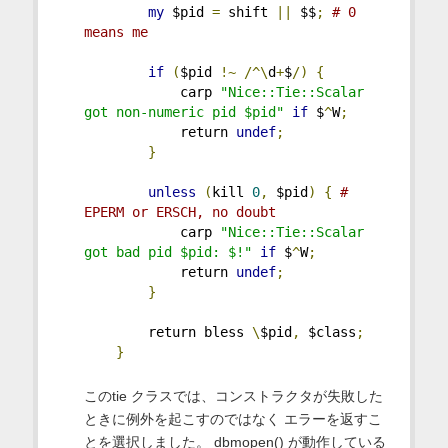
my
 $pid 
=
 shift 
||
 $$
;
# 0 
means me
if
(
$pid 
!~
/^\
d
+
$
/)
{
            carp 
"Nice::Tie::Scalar 
got non-numeric pid $pid"
if
 $
^
W
;
            return 
undef
;
}
unless
(
kill 
0
,
 $pid
)
{
# 
EPERM or ERSCH, no doubt
            carp 
"Nice::Tie::Scalar 
got bad pid $pid: $!"
if
 $
^
W
;
            return 
undef
;
}
        return bless 
\
$pid
,
 $class
;
}
このtie クラスでは、コンストラクタが失敗した
ときに例外を起こすのではなく エラーを返すこ
とを選択しました。 dbmopen() が動作している