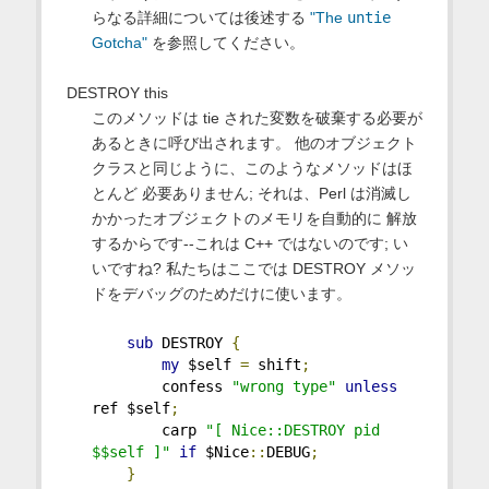
らなる詳細については後述する
"The
untie
Gotcha"
を参照してください。
DESTROY this
このメソッドは tie された変数を破棄する必要が
あるときに呼び出されます。 他のオブジェクト
クラスと同じように、このようなメソッドはほ
とんど 必要ありません; それは、Perl は消滅し
かかったオブジェクトのメモリを自動的に 解放
するからです--これは C++ ではないのです; い
いですね? 私たちはここでは DESTROY メソッ
ドをデバッグのためだけに使います。
sub
 DESTROY 
{
my
 $self 
=
 shift
;
        confess 
"wrong type"
unless
ref $self
;
        carp 
"[ Nice::DESTROY pid 
$$self ]"
if
 $Nice
::
DEBUG
;
}