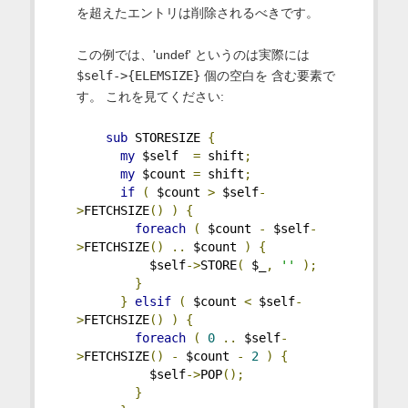
を超えたエントリは削除されるべきです。
この例では、'undef' というのは実際には
$self->{ELEMSIZE}
個の空白を 含む要素で
す。 これを見てください:
sub
 STORESIZE 
{
my
 $self  
=
 shift
;
my
 $count 
=
 shift
;
if
(
 $count 
>
 $self
-
>
FETCHSIZE
()
)
{
foreach
(
 $count 
-
 $self
-
>
FETCHSIZE
()
..
 $count 
)
{
          $self
->
STORE
(
 $_
,
''
);
}
}
elsif
(
 $count 
<
 $self
-
>
FETCHSIZE
()
)
{
foreach
(
0
..
 $self
-
>
FETCHSIZE
()
-
 $count 
-
2
)
{
          $self
->
POP
();
}