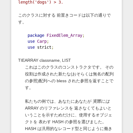
length('dogs') > 3.
このクラスに対する 前置きコードは以下の通りで
す。
package
FixedElem_Array
;
use
Carp
;
use
 strict
;
TIEARRAY classname, LIST
これはこのクラスのコンストラクタです。 その
役割は作成された新たな(おそらくは無名の配列
の参照)配列への bless された参照を返すことで
す。
私たちの例では、あなたにあなたが
実際には
ARRAY のリファレンスを 返さなくてもよいと
いうことを示すためだけに、使用するオブジェ
クトを 表わす HASH の参照を選びました。
HASH は汎用的なレコード型と同じように働き