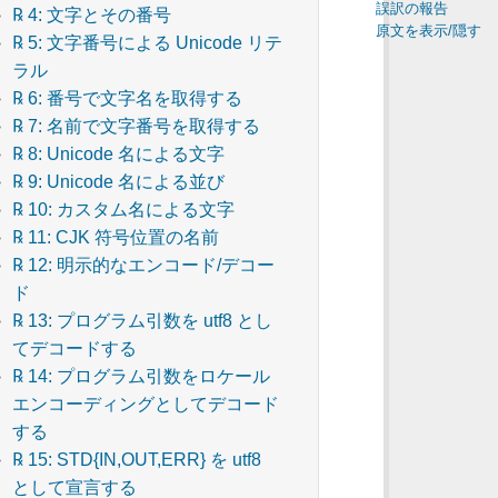
誤訳の報告
℞ 4: 文字とその番号
原文を表示/隠す
℞ 5: 文字番号による Unicode リテ
ラル
℞ 6: 番号で文字名を取得する
℞ 7: 名前で文字番号を取得する
℞ 8: Unicode 名による文字
℞ 9: Unicode 名による並び
℞ 10: カスタム名による文字
℞ 11: CJK 符号位置の名前
℞ 12: 明示的なエンコード/デコー
ド
℞ 13: プログラム引数を utf8 とし
てデコードする
℞ 14: プログラム引数をロケール
エンコーディングとしてデコード
する
℞ 15: STD{IN,OUT,ERR} を utf8
として宣言する