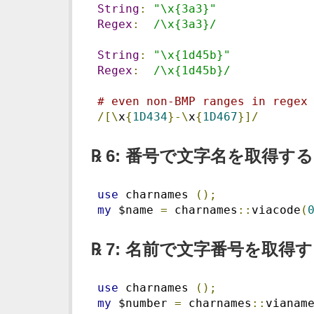
String
:
"\x{3a3}"
Regex
:
/\x{3a3}/
String
:
"\x{1d45b}"
Regex
:
/\x{1d45b}/
# even non-BMP ranges in regex
/[\
x
{
1D434
}-\
x
{
1D467
}]/
℞ 6: 番号で文字名を取得する
use
 charnames 
();
my
 $name 
=
 charnames
::
viacode
(
℞ 7: 名前で文字番号を取得
use
 charnames 
();
my
 $number 
=
 charnames
::
vianam