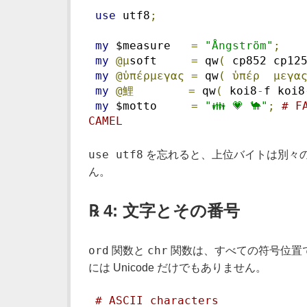
use
 utf8
;
my
 $measure   
=
"Ångström"
;
my
@μ
soft     
=
 qw
(
 cp852 cp12
my
@ὑπέρμεγας
=
 qw
(
ὑπέρ
μεγα
my
@鯉
=
 qw
(
 koi8
-
f koi8
my
 $motto     
=
"👪 💗 🐪"
;
# F
CAMEL
use utf8
を忘れると、上位バイトは別々の
ん。
℞ 4: 文字とその番号
ord
chr
関数と
関数は、すべての符号位置で透
には Unicode だけでもありません。
# ASCII characters