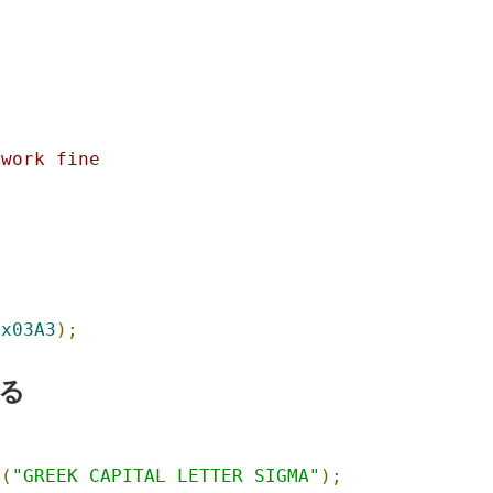
 work fine
0x03A3
);
する
e
(
"GREEK CAPITAL LETTER SIGMA"
);