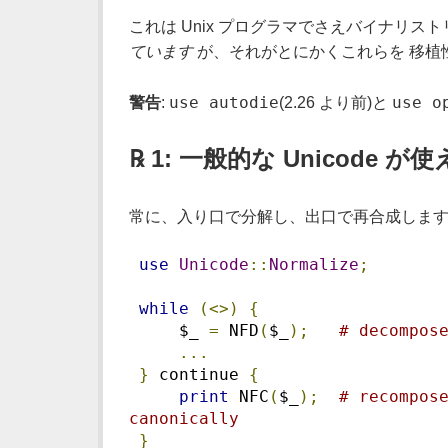
これは Unix プログラマでさえバイナリス
ています
が、それがとにかくこれらを 移植
use autodie
use o
警告
:
(2.26 より前)と
℞ 1: 一般的な Unicode 
常に、入り口で分解し、出口で再合成しま
use
Unicode
::
Normalize
;
while
(<>)
{
     $_ 
=
 NFD
(
$_
);
# decompos
...
}
 continue 
{
print
 NFC
(
$_
);
# recompose
canonically
}