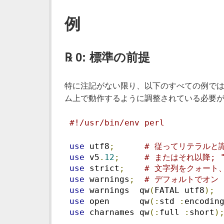
例
℞ 0: 標準の前提
特に注記がない限り、以下のすべての例で
ム上で動作するように調整されている必要
#!/usr/bin/env perl
use
 utf8
;
# 従ってリテラルと識
use
 v5
.
12
;
# またはそれ以降; "u
use
 strict
;
# 文字列をクォート
use
 warnings
;
# デフォルトでオン
use
 warnings  qw
(
FATAL utf8
);
use
 open      qw
(:
std 
:
encodin
use
 charnames qw
(:
full 
:
short
)