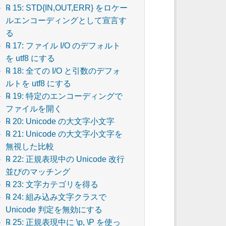
℞ 15: STD{IN,OUT,ERR} をロケー
ルエンコーディングとして宣言す
る
℞ 17: ファイル I/O のデフォルト
を utf8 にする
℞ 18: 全ての I/O と引数のデフォ
ルトを utf8 にする
℞ 19: 特定のエンコーディングで
ファイルを開く
℞ 20: Unicode の大文字小文字
℞ 21: Unicode の大文字小文字を
無視した比較
℞ 22: 正規表現中の Unicode 改行
並びのマッチング
℞ 23: 文字カテゴリを得る
℞ 24: 組み込み文字クラスで
Unicode 判定を無効にする
℞ 25: 正規表現中に \p, \P を使っ