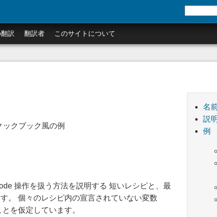
の翻訳
翻訳者
このサイトについて
名
説
うためのクックブック風の例
例
nicode 操作を扱う方法を説明する 短いレシピと、最
す。 個々のレシピ内の宣言されていない変数
ことを仮定しています。