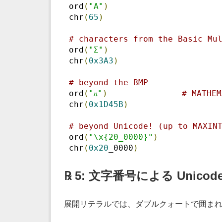
 ord
(
"A"
)
 chr
(
65
)
# characters from the Basic Mu
 ord
(
"Σ"
)
 chr
(
0x3A3
)
# beyond the BMP
 ord
(
"𝑛"
)
# MATHEM
 chr
(
0x1D45B
)
# beyond Unicode! (up to MAXIN
 ord
(
"\x{20_0000}"
)
 chr
(
0x20
_0000
)
℞ 5: 文字番号による Unico
展開リテラルでは、ダブルクォートで囲ま