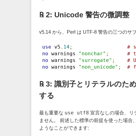
℞ 2: Unicode 警告の微調整
v5.14 から、Perl は UTF-8 警告の三
use
 v5
.
14
;
# 
no
 warnings 
"nonchar"
;
# 
no
 warnings 
"surrogate"
;
# 
no
 warnings 
"non_unicode"
;
# 
℞ 3: 識別子とリテラルのため
する
use utf8
最も重要な
宣言なしの場合、リテ
ません。 前述した標準の前提を使った場合
ようなことができます: