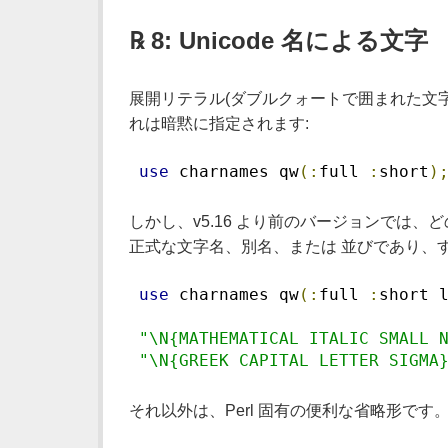
℞ 8: Unicode 名による文字
展開リテラル(ダブルクォートで囲まれた文
れは暗黙に指定されます:
use
 charnames qw
(:
full 
:
short
)
しかし、v5.16 より前のバージョンでは、ど
正式な文字名、別名、または 並びであり、
use
 charnames qw
(:
full 
:
short 
"\N{MATHEMATICAL ITALIC SMALL 
"\N{GREEK CAPITAL LETTER SIGMA
それ以外は、Perl 固有の便利な省略形で