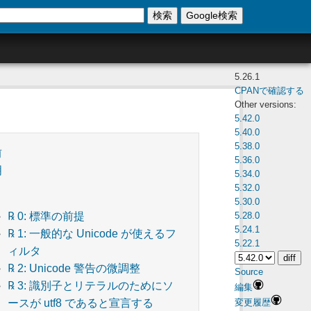
検索
Google検索
5.26.1
CPANで確認する
Other versions:
5.42.0
5.40.0
5.38.0
前
5.36.0
明
5.34.0
5.32.0
5.30.0
5.28.0
℞ 0: 標準の前提
5.24.1
℞ 1: 一般的な Unicode が使えるフ
5.22.1
ィルタ
℞ 2: Unicode 警告の微調整
Source
℞ 3: 識別子とリテラルのためにソ
編集
変更履歴
ースが utf8 であると宣言する