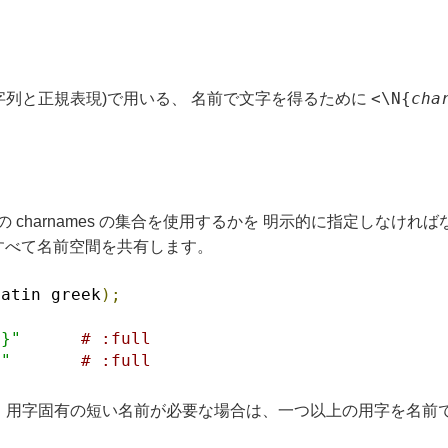
<\N{
cha
字列と正規表現)で用いる、 名前で文字を得るために
;
の charnames の集合を使用するかを 明示的に指定しなけれ
すべて名前空間を共有します。
latin greek
);
N}"
# :full
}"
# :full
す。 用字固有の短い名前が必要な場合は、一つ以上の用字を名前