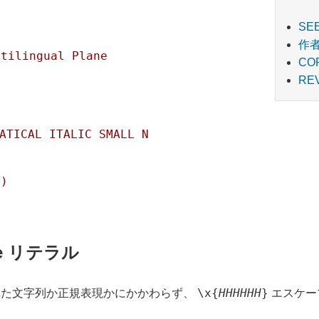
SE
作
ltilingual Plane
CO
RE
ATICAL ITALIC SMALL N
T)
de リテラル
\x{
HHHHHH
}
れた文字列か正規表現かにかかわらず、
エスケー