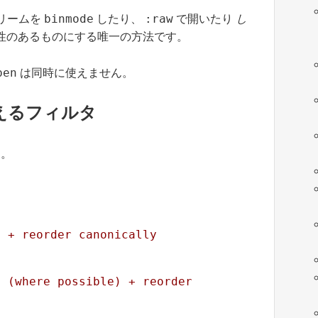
binmode
:raw
トリームを
したり、
で開いたり
し
性のあるものにする唯一の方法です。
pen
は同時に使えません。
が使えるフィルタ
す。
e + reorder canonically
 (where possible) + reorder 