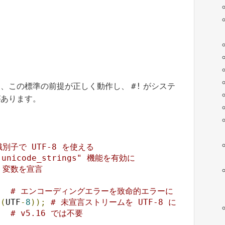
#!
は、この標準の前提が正しく動作し、
がシステ
があります。
別子で UTF-8 を使える
nicode_strings" 機能を有効に
、変数を宣言
# エンコーディングエラーを致命的エラーに
g
(
UTF
-
8
));
# 未宣言ストリームを UTF-8 に
;
# v5.16 では不要