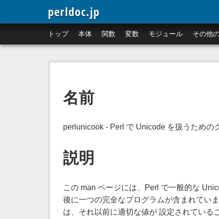
perldoc.jp
トップ
本体
関数
変数
モジュール
その他
名前
perlunicook - Perl で Unicode を扱
説明
この man ページには、Perl で一般的な U
後に一つの完全なプログラムが含まれていま
は、それ以前に適切な値が 設定されている