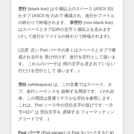
空行
(blank line) は 0 個以上のスペース (ASCII 32)
かタブ (ASCII 9) のみで 構成され、改行かファイル
の終わりで終端されます。
非空行
(non-blank line)
はスペースとタブ以外の文字 1 個以上を含みます
(そして改行かファイルの終わりで終端されます)。
(
注意:
古い Pod パーサの多くはスペースとタブで構
成される行を 受け付けず、改行を空行として扱いま
す。 これらのパーサは
何の文字も含まれていない
行だけを空行として 扱います。)
空白
(whitespace) は、この文書ではスペース、タ
ブ、改行シーケンスを 総称する用語です。 (それ自
体、この用語は普通リテラルな空白を参照します。
これは、Pod ソース中の空白文字の並びです; 一方
"E<32>" は 空白文字を
意味する
フォーマッティン
グコードです。)
Pod パーサ
(Pod parser) は Pod をパースするため