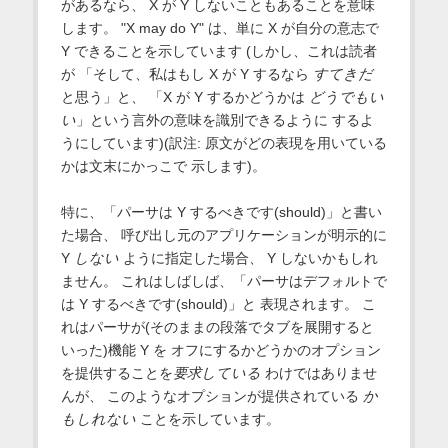
があるなら、 X が Y しないこともあることを意味
します。 "X may do Y" は、単に X が自分の意志で
Y できることを示しています (しかし、これは読者
が 「そして、私はもし X が Y するなら
すてきだ
と思う」と、 「X が Y するかどうかは
どうでもい
い
」という言外の意味を識別できるように するよ
うにしています)(訳注: 原文がどの表現を用いている
かは文末にかっこで 示します)。
特に、「パーサは Y するべきです(should)」と書い
た場合、 呼び出し元のアプリケーションが明示的に
Y
しない
ように指定した場合、 Y しないかもしれ
ません。 これはしばしば、「パーサはデフォルトで
は Y するべきです(should)」と 表現されます。 こ
れはパーサが(そのままの段落でタブを展開すると
いった)機能 Y を オフにするかどうかのオプション
を提供することを
要求している
わけではありませ
んが、 このようなオプションが提供されている
か
もしれない
ことを示しています。