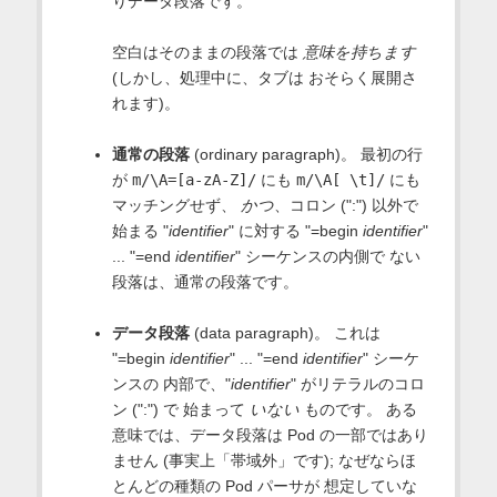
りデータ段落です。
空白はそのままの段落では
意味を持ちます
(しかし、処理中に、タブは おそらく展開さ
れます)。
通常の段落
(ordinary paragraph)。 最初の行
が
m/\A=[a-zA-Z]/
にも
m/\A[ \t]/
にも
マッチングせず、
かつ
、コロン (":") 以外で
始まる "
identifier
" に対する "=begin
identifier
"
... "=end
identifier
" シーケンスの内側で ない
段落は、通常の段落です。
データ段落
(data paragraph)。 これは
"=begin
identifier
" ... "=end
identifier
" シーケ
ンスの 内部で、"
identifier
" がリテラルのコロ
ン (":") で 始まって
いない
ものです。 ある
意味では、データ段落は Pod の一部ではあり
ません (事実上「帯域外」です); なぜならほ
とんどの種類の Pod パーサが 想定していな