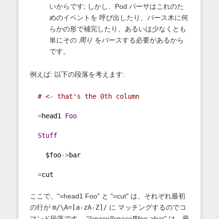
いからです; しかし、Pod パーサはこれのた
めのイベントを 呼び出したり、パース木に何
らかの形で補完したり、あるいは少なくとも
単にその
周り
をパースする必要があるから
です。
例えば: 以下の段落を考えます:
# <- that's the 0th column
=
head1 
Foo
Stuff
    $foo
->
bar
=
cut
ここで、"=head1 Foo" と "=cut" は、それぞれ最初
の行が
m/\A=[a-zA-Z]/
に マッチングするのでコ
マンド段落です。 "
[space][space]
$foo->bar" は、最