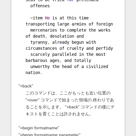
  offenses
=
item 
He
 is at this time 
transporting large armies of foreign
  mercenaries to complete the works 
of death
,
 desolation and
  tyranny
,
 already begun with 
circumstances of cruelty and perfidy
  scarcely paralleled in the most 
barbarous ages
,
 and totally
  unworthy the head of a civilized 
nation
.
"=back"
このコマンドは、ここがもっとも近い位置の
"=over" コマンドで始まった領域の 終わりであ
ることを示します。 "=back" コマンドの後にテ
キストを置くことは許されません。
"=begin formatname"
"=begin formatname parameter"