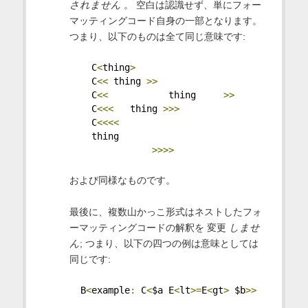
されません
。 空白は認識せず、単にフォー
マッティングコード自身の一部となります。
つまり、以下のものは全て同じ意味です:
    C
<
thing
>
    C
<<
 thing 
>>
    C
<<
           thing     
>>
    C
<<<
   thing 
>>>
    C
<<<<
    thing
>>>>
および同様なものです。
最後に、複数山かっこ形式はネストしたフォ
ーマッティングコードの解釈を 変更
しませ
ん
; つまり、以下の四つの例は意味としては
同じです:
  B
<
example
:
 C
<
$a E
<
lt
>=
E
<
gt
>
 $b
>>