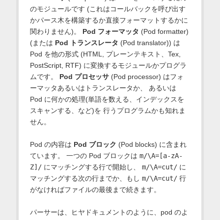
のモジュールです (これはコールバックを呼び出す
かパース木を構築するか直接フォーマットするかに
関わりません)。
Pod フォーマッタ
(Pod formatter)
(または
Pod トランスレータ
(Pod translator)) は
Pod を他の形式 (HTML, プレーンテキスト、Tex,
PostScript, RTF) に変換するモジュールかプログラ
ムです。
Pod プロセッサ
(Pod processor) はフォ
ーマッタあるいはトランスレータか、 あるいは
Pod に何かの処理(単語を数える、インデックスを
スキャンする、など)を 行うプログラムかも知れま
せん。
Pod の内容は
Pod ブロック
(Pod blocks) に含まれ
ています。 一つの Pod ブロックは
m/\A=[a-zA-
Z]/
にマッチングする行で開始し、
m/\A=cut/
に
マッチングする次の行までか、もし
m/\A=cut/
行
がなければファイルの最後まで続きます。
パーサーは、ヒヤドキュメントのように、pod のよ