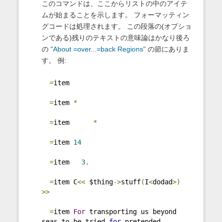
このコマンドは、ここからリストの中のアイテ
ムが始まることを示します。 フォーマッティン
グコードは処理されます。 この段落の(オプショ
ンである)残りのテキストの意味論はかなり後ろ
の
"About =over...=back Regions"
の節にありま
す。 例:
=
item
=
item 
*
=
item      
*
=
item 
14
=
item   
3.
=
item C
<<
 $thing
->
stuff
(
I
<
dodad
>)
>>
=
item 
For
 transporting us beyond 
seas to be tried 
for
 pretended