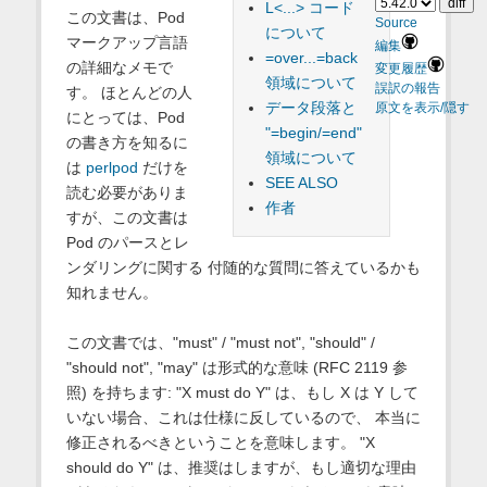
L<...> コード
この文書は、Pod
Source
について
マークアップ言語
編集
=over...=back
の詳細なメモで
変更履歴
領域について
誤訳の報告
す。 ほとんどの人
データ段落と
原文を表示/隠す
にとっては、Pod
"=begin/=end"
の書き方を知るに
領域について
は
perlpod
だけを
SEE ALSO
読む必要がありま
作者
すが、この文書は
Pod のパースとレ
ンダリングに関する 付随的な質問に答えているかも
知れません。
この文書では、"must" / "must not", "should" /
"should not", "may" は形式的な意味 (RFC 2119 参
照) を持ちます: "X must do Y" は、もし X は Y して
いない場合、これは仕様に反しているので、 本当に
修正されるべきということを意味します。 "X
should do Y" は、推奨はしますが、もし適切な理由