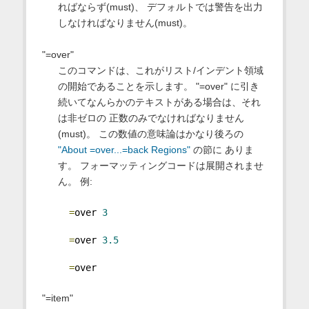
ればならず(must)、 デフォルトでは警告を出力
しなければなりません(must)。
"=over"
このコマンドは、これがリスト/インデント領域
の開始であることを示します。 "=over" に引き
続いてなんらかのテキストがある場合は、それ
は非ゼロの 正数のみでなければなりません
(must)。 この数値の意味論はかなり後ろの
"About =over...=back Regions"
の節に ありま
す。 フォーマッティングコードは展開されませ
ん。 例:
=
over 
3
=
over 
3.5
=
over
"=item"