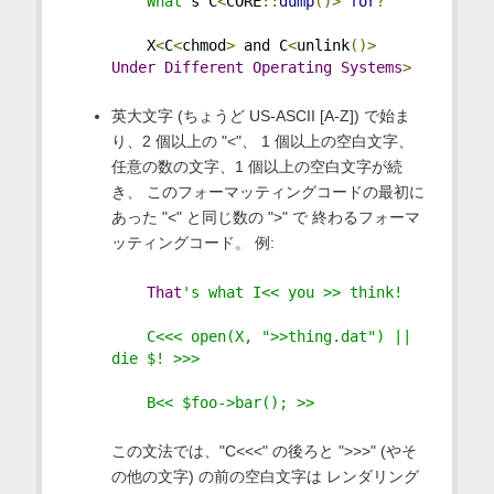
    What'
s C
<
CORE
::
dump
()>
for
?
    X
<
C
<
chmod
>
 and C
<
unlink
()>
Under
Different
Operating
Systems
>
英大文字 (ちょうど US-ASCII [A-Z]) で始ま
り、2 個以上の "<"、 1 個以上の空白文字、
任意の数の文字、1 個以上の空白文字が続
き、 このフォーマッティングコードの最初に
あった "<" と同じ数の ">" で 終わるフォーマ
ッティングコード。 例:
That
's what I<< you >> think!
    C<<< open(X, ">>thing.dat") || 
die $! >>>
    B<< $foo->bar(); >>
この文法では、"C<<<" の後ろと ">>>" (やそ
の他の文字) の前の空白文字は レンダリング