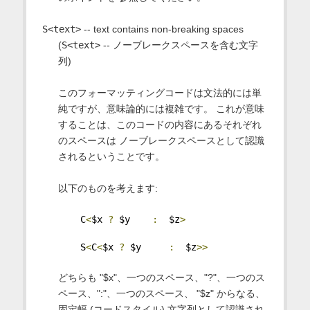
S<text>
-- text contains non-breaking spaces
(
S<text>
-- ノーブレークスペースを含む文字
列)
このフォーマッティングコードは文法的には単
純ですが、意味論的には複雑です。 これが意味
することは、このコードの内容にあるそれぞれ
のスペースは ノーブレークスペースとして認識
されるということです。
以下のものを考えます:
    C
<
$x 
?
 $y    
:
  $z
>
    S
<
C
<
$x 
?
 $y     
:
  $z
>>
どちらも "$x"、一つのスペース、"?"、一つのス
ペース、":"、一つのスペース、 "$z" からなる、
固定幅 (コードスタイル) 文字列として認識され