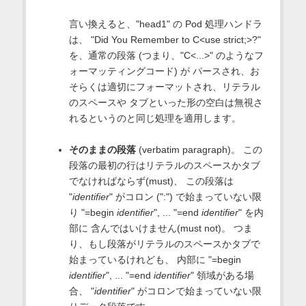
言い換えると、"head1" の Pod 処理ハンドラ
は、 "Did You Remember to C<use strict;>?"
を、通常の段落 (つまり、"C<...>" のようなフ
ォーマッティングコード) が パースされ、お
そらくは適切にフォーマットされ、リテラル
のスペースや タブといった形の空白は無視さ
れるというのと同じ処理を適用します。
そのままの段落
(verbatim paragraph)。 この
段落の最初の行はリテラルのスペースかタブ
でなければならず(must)、 この段落は
"
identifier
" がコロン (":") で始まっていない限
り "=begin
identifier
", ... "=end
identifier
" を内
部に 含んではいけません(must not)。 つま
り、もし段落がリテラルのスペースかタブで
始まっているけれども、 内部に "=begin
identifier
", ... "=end
identifier
" 領域がある場
合、 "
identifier
" がコロンで始まっていない限