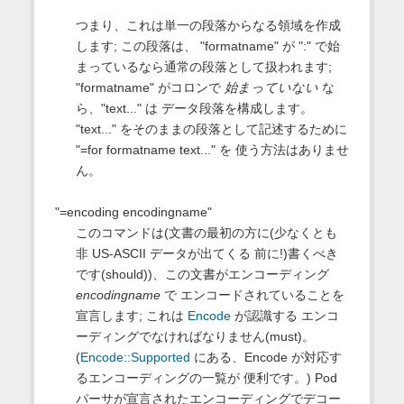
つまり、これは単一の段落からなる領域を作成
します; この段落は、 "formatname" が ":" で始
まっているなら通常の段落として扱われます;
"formatname" がコロンで
始まっていない
な
ら、"text..." は データ段落を構成します。
"text..." をそのままの段落として記述するために
"=for formatname text..." を 使う方法はありませ
ん。
"=encoding encodingname"
このコマンドは(文書の最初の方に(少なくとも
非 US-ASCII データが出てくる 前に!)書くべき
です(should))、この文書がエンコーディング
encodingname
で エンコードされていることを
宣言します; これは
Encode
が認識する エンコ
ーディングでなければなりません(must)。
(
Encode::Supported
にある、Encode が対応す
るエンコーディングの一覧が 便利です。) Pod
パーサが宣言されたエンコーディングでデコー