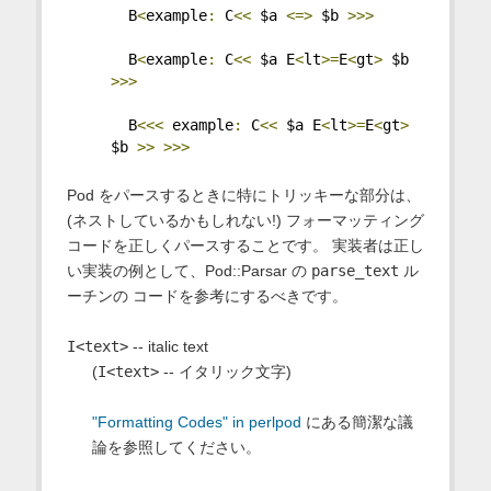
  B
<
example
:
 C
<<
 $a 
<=>
 $b 
>>>
  B
<
example
:
 C
<<
 $a E
<
lt
>=
E
<
gt
>
 $b 
>>>
  B
<<<
 example
:
 C
<<
 $a E
<
lt
>=
E
<
gt
>
$b 
>>
>>>
Pod をパースするときに特にトリッキーな部分は、
(ネストしているかもしれない!) フォーマッティング
コードを正しくパースすることです。 実装者は正し
い実装の例として、Pod::Parsar の
parse_text
ル
ーチンの コードを参考にするべきです。
I<text>
-- italic text
(
I<text>
-- イタリック文字)
"Formatting Codes" in perlpod
にある簡潔な議
論を参照してください。