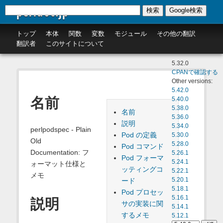
perldoc.jp
検索
Google検索
トップ
本体
関数
変数
モジュール
その他の翻訳
翻訳者
このサイトについて
5.32.0
CPANで確認する
Other versions:
5.42.0
名前
5.40.0
5.38.0
名前
5.36.0
説明
5.34.0
perlpodspec - Plain
Pod の定義
5.30.0
Old
5.28.0
Pod コマンド
Documentation: フ
5.26.1
Pod フォーマ
5.24.1
ォーマット仕様と
ッティングコ
5.22.1
メモ
ード
5.20.1
5.18.1
Pod プロセッ
5.16.1
説明
サの実装に関
5.14.1
するメモ
5.12.1