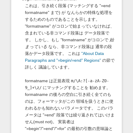
これは、引き続く段落 (マッチングする "=end
formatname" まで) が なんらかの特殊な処理を
するためのものであることを示します。
"formatname" がコロンで始まっていなければ、
含まれている非コマンド段落は データ段落で
す。 しかし、もし "formatname" がコロンで
始
まっている
なら、非コマンド段落は 通常の段
落かデータ段落です。 これは
"About Data
Paragraphs and "=begin/=end" Regions"
の節で
詳しく 議論しています。
formatname は正規表現
m/\A:?[-a-zA-Z0-
9_]+\z/
にマッチングすることを 勧めます。
formatname の後ろの空白に引き続く全てのも
のは、フォーマッタがこの 領域を扱うときに使
われるかも知れないパラメータです。 このパラ
メータは "=end" 段落では繰り返されてはいけま
せん(must not)。 実装者は
"=begin"/"=end"/"=for" の最初の引数の意味論と