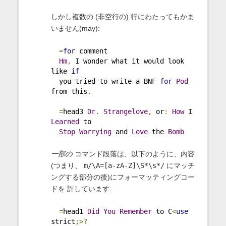
しかし複数の (非空行の) 行にわたってもかま
いません(may):
=
for
 comment
Hm
,
 I wonder what it would look 
like 
if
  you tried to write a BNF 
for
Pod
from this
.
=
head3 
Dr
.
Strangelove
,
 or
:
How
 I 
Learned
 to
Stop
Worrying
 and 
Love
 the 
Bomb
一部の
コマンド段落は、以下のように、内容
(つまり、
m/\A=[a-zA-Z]\S*\s*/
にマッチ
ングする部分の後)にフォーマッティングコー
ドを 許しています:
=
head1 
Did
You
Remember
 to C
<
use
strict
;>?