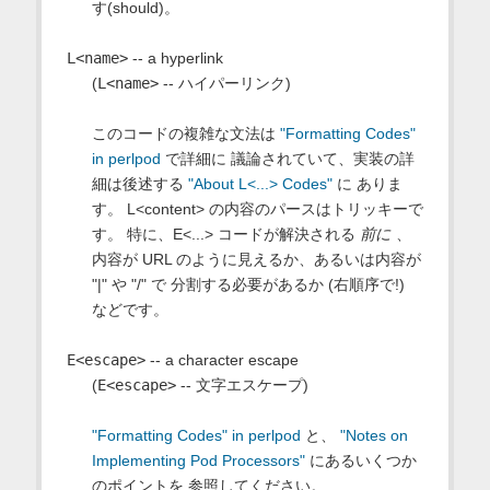
す(should)。
L<name>
-- a hyperlink
(
L<name>
-- ハイパーリンク)
このコードの複雑な文法は
"Formatting Codes"
in perlpod
で詳細に 議論されていて、実装の詳
細は後述する
"About L<...> Codes"
に ありま
す。 L<content> の内容のパースはトリッキーで
す。 特に、E<...> コードが解決される
前に
、
内容が URL のように見えるか、あるいは内容が
"|" や "/" で 分割する必要があるか (右順序で!)
などです。
E<escape>
-- a character escape
(
E<escape>
-- 文字エスケープ)
"Formatting Codes" in perlpod
と、
"Notes on
Implementing Pod Processors"
にあるいくつか
のポイントを 参照してください。