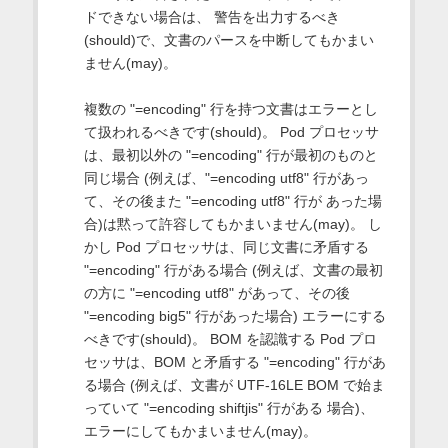
ドできない場合は、 警告を出力するべき
(should)で、文書のパースを中断してもかまい
ません(may)。
複数の "=encoding" 行を持つ文書はエラーとし
て扱われるべきです(should)。 Pod プロセッサ
は、最初以外の "=encoding" 行が最初のものと
同じ場合 (例えば、"=encoding utf8" 行があっ
て、その後また "=encoding utf8" 行が あった場
合)は黙って許容してもかまいません(may)。 し
かし Pod プロセッサは、同じ文書に矛盾する
"=encoding" 行がある場合 (例えば、文書の最初
の方に "=encoding utf8" があって、その後
"=encoding big5" 行があった場合) エラーにする
べきです(should)。 BOM を認識する Pod プロ
セッサは、BOM と矛盾する "=encoding" 行があ
る場合 (例えば、文書が UTF-16LE BOM で始ま
っていて "=encoding shiftjis" 行がある 場合)、
エラーにしてもかまいません(may)。