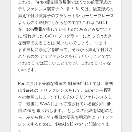
これは、Perlの優先順位規則では 5つの前置形式の
デリファレンス演算子 (
$ @ * % &
)は、後置形式の
添え字付け演算子のブラケットや カーリーブレース
よりも強く結び付くからなのです! これは
*a[i]
を、
a
の
i番目
が指しているものであるとみなすこと
に 慣れきった C/C++ プログラマーにとっては大き
な衝撃であることは 疑いないでしょう。 つまり、
まず最初に添え字を取って、それから添え字付けさ
れたものの デリファレンスを行うということです。
それは C では正しいことですが、これは C じゃな
いのです。
Perlにおける等価な構造の
$$aref[$i]
では、最初
に $aref の デリファレンスをして、$aref から配列
への参照にします; そしてその デリファレンスをし
て、最後に $AoA によって指されている配列の
i番
目
の値を 取り出します。 もし C の記法を望むのな
ら、左から数えて
i
番目の要素を明示的に デリファ
レンスするために、
$AoA[$i]->$*
と記述できま
す。