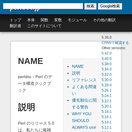
perldoc.jp
検索
Google検索
トップ
本体
関数
変数
モジュール
その他の翻訳
翻訳者
このサイトについて
5.36.0
CPANで確認する
Other versions:
5.42.0
NAME
5.40.0
5.38.0
NAME
5.34.0
説明
5.32.0
perldsc - Perl のデ
リファレンス
5.30.0
ータ構造クックブ
5.28.0
よくある間違
ック
5.26.1
い
5.24.1
優先順位に関
5.22.1
説明
する警告
5.20.1
5.18.1
WHY YOU
5.16.1
SHOULD
5.14.1
Perl のリリース 5.0
ALWAYS
use
5.12.1
は、私たちに複雑