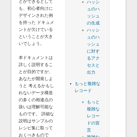
とができるとして
ハッシ
も、初心者向けに
ュのハ
デザインされた例
ッシュ
を持った ドキュメ
の生成
ントが欠けている
ハッシ
ということが大き
ュのハ
いでしょう。
ッシュ
に対す
本ドキュメントは
るアク
詳しく説明するこ
セスと
とが目的ですが、
出力
あなたが開発しよ
もっと複雑な
うと 考えるかもし
レコード
れないデータ構造
の多くの相違点の
もっと
扱いは理解可能な
複雑な
ものです。 詳細な
レコー
説明はサンプルの
ドの宣
レシピ集に取って
言
おくべきもので