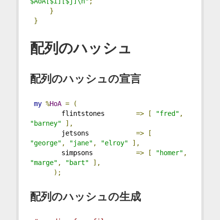
$AoA[$i][$j]\n"
;
}
}
配列のハッシュ
配列のハッシュの宣言
my
%
HoA
=
(
        flintstones        
=>
[
"fred"
,
"barney"
],
        jetsons            
=>
[
"george"
,
"jane"
,
"elroy"
],
        simpsons           
=>
[
"homer"
,
"marge"
,
"bart"
],
);
配列のハッシュの生成