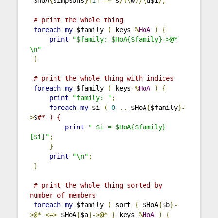
 $HoA
{
simpsons
}[
1
]
=~
 s
/(\
w
)/\
u$1
/;
# print the whole thing
foreach
my
 $family 
(
 keys 
%
HoA
)
{
print
"$family: $HoA{$family}->@* 
\n"
}
# print the whole thing with indices
foreach
my
 $family 
(
 keys 
%
HoA
)
{
print
"family: "
;
foreach
my
 $i 
(
0
..
 $HoA
{
$family
}-
>
$
#* ) {
print
" $i = $HoA{$family}
[$i]"
;
}
print
"\n"
;
}
# print the whole thing sorted by 
number of members
foreach
my
 $family 
(
 sort 
{
 $HoA
{
$b
}-
>@*
<=>
 $HoA
{
$a
}->@*
}
 keys 
%
HoA
)
{