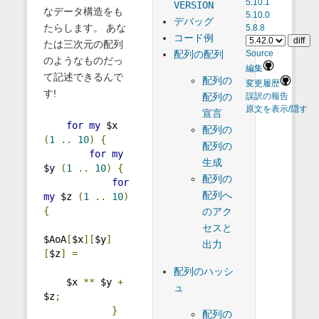
5.10.1
VERSION
なデータ構造をも
5.10.0
デバッグ
たらします。 あな
5.8.8
コード例
たは三次元の配列
配列の配列
Source
のようなものだっ
編集
て記述できるんで
配列の
変更履歴
す!
配列の
誤訳の報告
原文を表示/隠す
宣言
for
my
 $x 
配列の
(
1
..
10
)
{
配列の
for
my
生成
$y 
(
1
..
10
)
{
配列の
for
配列へ
my
 $z 
(
1
..
10
)
{
のアク
セスと
$AoA
[
$x
][
$y
]
出力
[
$z
]
=
配列のハッシ
    $x 
**
 $y 
+
ュ
$z
;
}
配列の