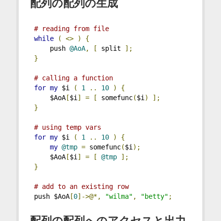
配列の配列の生成
# reading from file
while
(
<>
)
{
     push 
@AoA
,
[
 split 
];
}
# calling a function
for
my
 $i 
(
1
..
10
)
{
     $AoA
[
$i
]
=
[
 somefunc
(
$i
)
];
}
# using temp vars
for
my
 $i 
(
1
..
10
)
{
my
@tmp
=
 somefunc
(
$i
);
     $AoA
[
$i
]
=
[
@tmp
];
}
# add to an existing row
 push $AoA
[
0
]->@*,
"wilma"
,
"betty"
;
配列の配列へのアクセスと出力