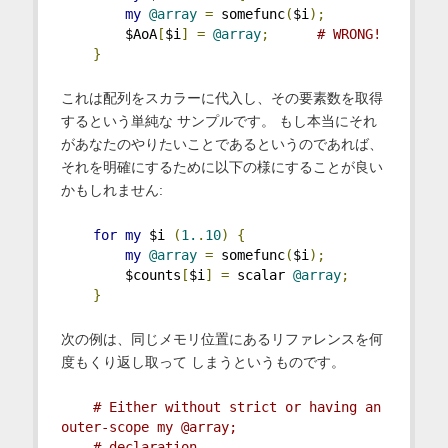
my
@array
=
 somefunc
(
$i
);
        $AoA
[
$i
]
=
@array
;
# WRONG!
}
これは配列をスカラーに代入し、その要素数を取得
するという単純な サンプルです。 もし本当にそれ
があなたのやりたいことであるというのであれば、
それを明確にするために以下の様にすることが良い
かもしれません:
for
my
 $i 
(
1.
.
10
)
{
my
@array
=
 somefunc
(
$i
);
        $counts
[
$i
]
=
 scalar 
@array
;
}
次の例は、同じメモリ位置にあるリファレンスを何
度もくり返し取って しまうというものです。
# Either without strict or having an 
outer-scope my @array;
# declaration.