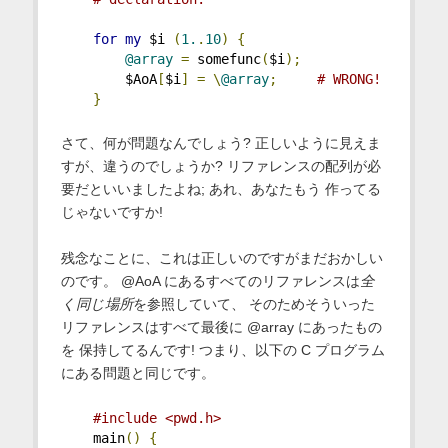
for
my
 $i 
(
1.
.
10
)
{
@array
=
 somefunc
(
$i
);
        $AoA
[
$i
]
=
\
@array
;
# WRONG!
}
さて、何が問題なんでしょう? 正しいように見えま
すが、違うのでしょうか? リファレンスの配列が必
要だといいましたよね; あれ、あなたもう 作ってる
じゃないですか!
残念なことに、これは正しいのですがまだおかしい
のです。 @AoA にあるすべてのリファレンスは
全
く同じ場所
を参照していて、 そのためそういった
リファレンスはすべて最後に @array にあったもの
を 保持してるんです! つまり、以下の C プログラム
にある問題と同じです。
#include <pwd.h>
    main
()
{