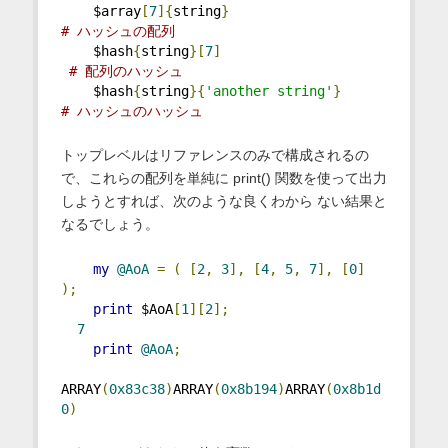
    $array
[
7
]{
string
}
# ハッシュの配列
    $hash
{
string
}[
7
]
# 配列のハッシュ
    $hash
{
string
}{
'another string'
}
# ハッシュのハッシュ
トップレベルはリファレンスのみで構成されるの
で、これらの配列を単純に print() 関数を使って出力
しようとすれば、次のような良くわから ない結果と
なるでしょう。
my
@AoA
=
(
[
2
,
3
],
[
4
,
5
,
7
],
[
0
]
);
print
 $AoA
[
1
][
2
];
7
print
@AoA
;
ARRAY
(
0x83c38
)
ARRAY
(
0x8b194
)
ARRAY
(
0x8b1d
0
)