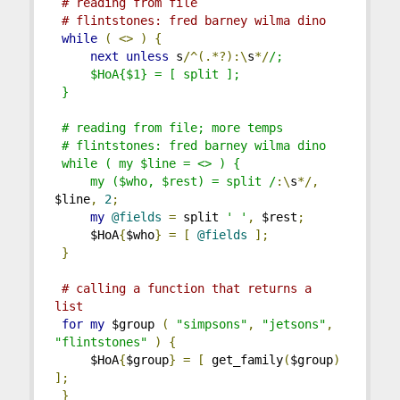
# reading from file
# flintstones: fred barney wilma dino
while
(
<>
)
{
next
unless
 s
/^(.*?):\
s
*/
/;
     $HoA{$1} = [ split ];
 }
 # reading from file; more temps
 # flintstones: fred barney wilma dino
 while ( my $line = <> ) {
     my ($who, $rest) = split /
:\
s
*/,
$line
,
2
;
my
@fields
=
 split 
' '
,
 $rest
;
     $HoA
{
$who
}
=
[
@fields
];
}
# calling a function that returns a 
list
for
my
 $group 
(
"simpsons"
,
"jetsons"
,
"flintstones"
)
{
     $HoA
{
$group
}
=
[
 get_family
(
$group
)
];
}