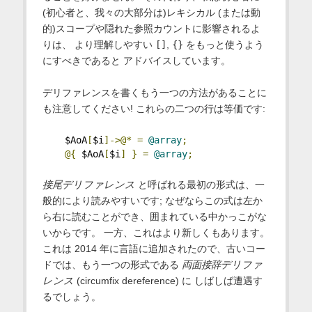
(初心者と、我々の大部分は)レキシカル (または動
的)スコープや隠れた参照カウントに影響されるよ
りは、 より理解しやすい
[]
,
{}
をもっと使うよう
にすべきであると アドバイスしています。
デリファレンスを書くもう一つの方法があることに
も注意してください! これらの二つの行は等価です:
    $AoA
[
$i
]->@*
=
@array
;
@{
 $AoA
[
$i
]
}
=
@array
;
接尾デリファレンス
と呼ばれる最初の形式は、一
般的により読みやすいです; なぜならこの式は左か
ら右に読むことができ、囲まれている中かっこがな
いからです。 一方、これはより新しくもあります。
これは 2014 年に言語に追加されたので、古いコー
ドでは、もう一つの形式である
両面接辞デリファ
レンス
(circumfix dereference) に しばしば遭遇す
るでしょう。