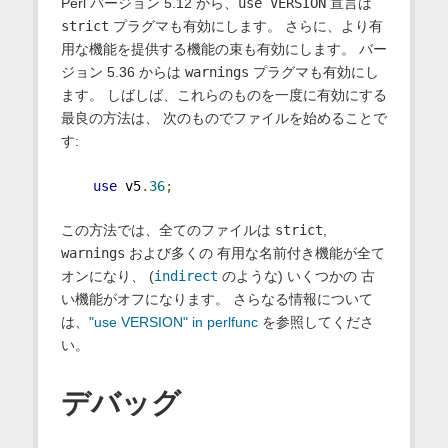
Perl バージョン 5.12 から、
use VERSION
宣言は
strict
プラグマも有効にします。 さらに、より有
用な機能を提供する機能の束も有効にします。 バー
ジョン 5.36 からは
warnings
プラグマも有効にし
ます。 しばしば、これらのものを一度に有効にする
最良の方法は、 次のものでファイルを始めることで
す:
use
 v5
.
36
;
この方法では、全てのファイルは
strict
,
warnings
および多くの 有用な名前付き機能が全て
オンになり、 (
indirect
のような) いくつかの 古
い機能がオフになります。 さらなる情報について
は、
"use VERSION" in perlfunc
を参照してくださ
い。
デバッグ