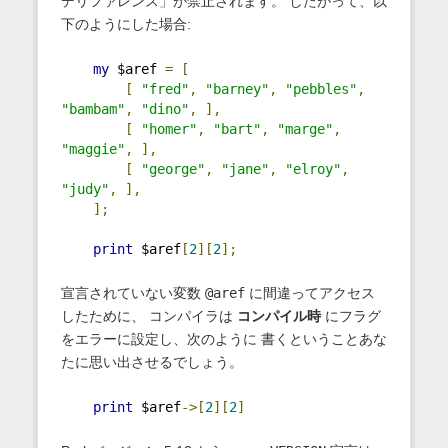
デリファレンス」が禁止されます。 したがって、以
下のようにした場合:
my
 $aref 
=
[
[
"fred"
,
"barney"
,
"pebbles"
,
"bambam"
,
"dino"
,
],
[
"homer"
,
"bart"
,
"marge"
,
"maggie"
,
],
[
"george"
,
"jane"
,
"elroy"
,
"judy"
,
],
];
print
 $aref
[
2
][
2
];
宣言されていない変数
@aref
に間違ってアクセス
したために、 コンパイラは
コンパイル時
にフラグ
をエラーに設定し、次のように 書くということあな
たに思い出させるでしょう。
print
 $aref
->[
2
][
2
]