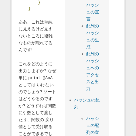
}
ハッシ
}
ュの宣
言
ああ、これは単純
配列の
に見えるけど見え
ハッシ
ないところに複雑
ュの生
なものが隠れてる
成
んです!
配列の
ハッシ
これをどのように
ュへの
出力しますか? なぜ
アクセ
単に
print @AoA
スと出
としては いけない
力
のでしょう? ソート
はどうやるのです
ハッシュの配
か? どうすれば関数
列
に引数として渡し
ハッシ
たり、関数の 戻り
ュの配
値として受け取る
列の宣
ことができるでし