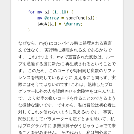
for
my
 $i 
(
1.
.
10
)
{
my
@array
=
 somefunc
(
$i
);
        $AoA
[
$i
]
=
\
@array
;
}
なぜなら、my() はコンパイル時に処理される宣言
文ではなく、 実行時に処理される文であるからで
す。 これはつまり、my で宣言された変数は、ルー
プを通過する度に新たに 再生成されるということで
す。 このため、このコードが毎回同じ変数のリファ
レンスを格納しているように 見えるにも関らず、実
際にはそうではないのです! これは、熟練したプロ
グラマー以外の人を誤解させる危険性をはらんだ上
で、 より効率の良いコードを作ることのできるよう
な微妙な違いです。 ですから、私は普段は初心者に
対してこれを使わないように教えるのです。 事実、
関数に対してパラメーターを渡すときを除いて、私
はプログラム中に 参照演算子がうじゃうじゃでて来
ることを好みません。 その代わり、私は初心者に