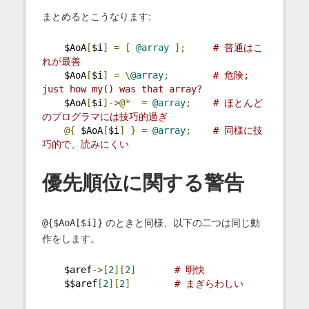
まとめるとこうなります:
    $AoA
[
$i
]
=
[
@array
];
# 普通はこ
れが最善
    $AoA
[
$i
]
=
\
@array
;
# 危険; 
just how my() was that array?
    $AoA
[
$i
]->@*
=
@array
;
# ほとんど
のプログラマには技巧的過ぎ
@{
 $AoA
[
$i
]
}
=
@array
;
# 同様に技
巧的で、読みにくい
優先順位に関する警告
@{$AoA[$i]}
のときと同様、以下の二つは同じ動
作をします。
    $aref
->[
2
][
2
]
# 明快
    $$aref
[
2
][
2
]
# まぎらわしい