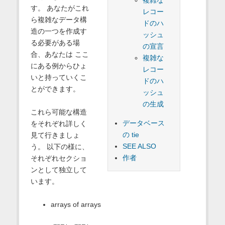
複雑な
す。 あなたがこれ
レコー
ら複雑なデータ構
ドのハ
造の一つを作成す
ッシュ
る必要がある場
の宣言
合、あなたは ここ
複雑な
にある例からひょ
レコー
いと持っていくこ
ドのハ
とができます。
ッシュ
の生成
これら可能な構造
データベース
をそれぞれ詳しく
の tie
見て行きましょ
SEE ALSO
う。 以下の様に、
作者
それぞれセクショ
ンとして独立して
います。
arrays of arrays