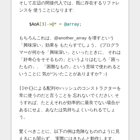
そして左辺の間接代入では、既に存在するリファレ
ンスを 使うことになります:
    $AoA
[
3
]->@*
=
@array
;
もちろんこれは、@another_array を壊すという
「興味深い」効果を もたらすでしょう。 (プログラ
マーが何かを「興味深い」といったときに、 それは
「好奇心をそそるもの」というよりはむしろ「困っ
たもの」、 「困難なもの」という意味で使われると
いうことに 気がついたことがありますか? :-)
[]
や
{}
による配列やハッシュのコンストラクターを
常に使うのだと言うことを 忘れないでください; そ
うすれば、たとえそれが効率的に最良でない場合が
あるにせよ、あなたは気持ちよくいられるでしょ
う。
驚くべきことに、以下の例は危険なもののように見
えるにも関らず、 実際にはきちんと動作します。