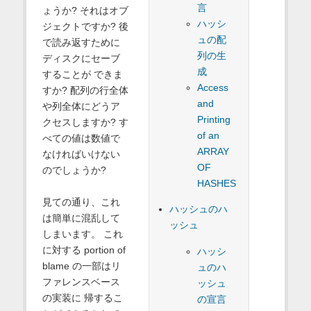
言
ょうか? それはオブ
ハッシ
ジェクトですか? 後
ュの配
で読み返すために
列の生
ディスクにセーブ
成
することが できま
Access
すか? 配列の行全体
and
や列全体にどうア
Printing
クセスしますか? す
of an
べての値は数値で
ARRAY
なければいけない
OF
のでしょうか?
HASHES
見ての通り、これ
ハッシュのハ
は簡単に混乱して
ッシュ
しまいます。 これ
に対する portion of
ハッシ
blame の一部はリ
ュのハ
ファレンスベース
ッシュ
の実装に 帰するこ
の宣言