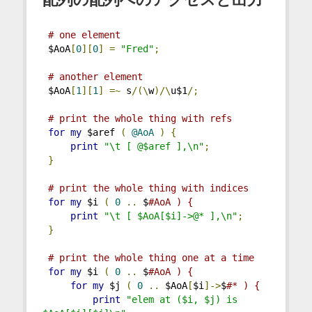
# one element
 $AoA
[
0
][
0
]
=
"Fred"
;
# another element
 $AoA
[
1
][
1
]
=~
 s
/(\
w
)/\
u$1
/;
# print the whole thing with refs
for
my
 $aref 
(
@AoA
)
{
print
"\t [ @$aref ],\n"
;
}
# print the whole thing with indices
for
my
 $i 
(
0
..
 $
#AoA ) {
print
"\t [ $AoA[$i]->@* ],\n"
;
}
# print the whole thing one at a time
for
my
 $i 
(
0
..
 $
#AoA ) {
for
my
 $j 
(
0
..
 $AoA
[
$i
]->
$
#* ) {
print
"elem at ($i, $j) is 