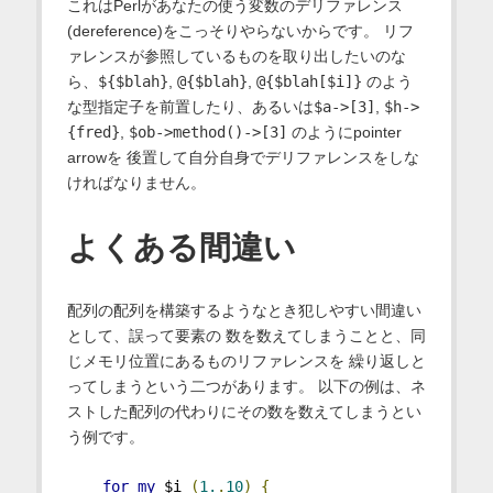
これはPerlがあなたの使う変数のデリファレンス
(dereference)をこっそりやらないからです。 リフ
ァレンスが参照しているものを取り出したいのな
ら、
${$blah}
,
@{$blah}
,
@{$blah[$i]}
のよう
な型指定子を前置したり、あるいは
$a->[3]
,
$h->
{fred}
,
$ob->method()->[3]
のようにpointer
arrowを 後置して自分自身でデリファレンスをしな
ければなりません。
よくある間違い
配列の配列を構築するようなとき犯しやすい間違い
として、誤って要素の 数を数えてしまうことと、同
じメモリ位置にあるものリファレンスを 繰り返しと
ってしまうという二つがあります。 以下の例は、ネ
ストした配列の代わりにその数を数えてしまうとい
う例です。
for
my
 $i 
(
1.
.
10
)
{