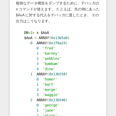
複雑なデータ構造をダンプするために、デバッガの
x
コマンドが使えます。 たとえば、先の例にあった
$AoA に対する代入をデバッガに渡したとき、 その
出力はこうなります。
    DB
<
1
>
 x $AoA
    $AoA 
=
 ARRAY
(
0x13b5a0
)
0
  ARRAY
(
0x1f0a24
)
0
'fred'
1
'barney'
2
'pebbles'
3
'bambam'
4
'dino'
1
  ARRAY
(
0x13b558
)
0
'homer'
1
'bart'
2
'marge'
3
'maggie'
2
  ARRAY
(
0x13b540
)
0
'george'
1
'jane'
2
'elroy'