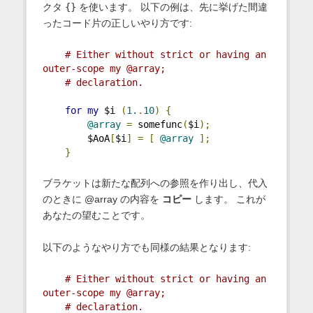
クタ
{}
を使います。 以下の例は、先に挙げた間違
ったコード片の正しいやり方です:
# Either without strict or having an 
outer-scope my @array;
# declaration.
for
my
 $i 
(
1.
.
10
)
{
@array
=
 somefunc
(
$i
);
        $AoA
[
$i
]
=
[
@array
];
}
ブラケットは新たな配列への参照を作り出し、代入
のときに @array の内容を
コピー
します。 これが
あなたの望むことです。
以下のようなやり方でも同様の結果となります:
# Either without strict or having an 
outer-scope my @array;
# declaration.