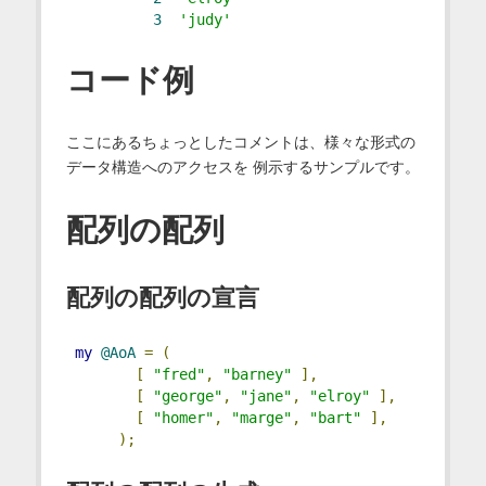
3
'judy'
コード例
ここにあるちょっとしたコメントは、様々な形式の
データ構造へのアクセスを 例示するサンプルです。
配列の配列
配列の配列の宣言
my
@AoA
=
(
[
"fred"
,
"barney"
],
[
"george"
,
"jane"
,
"elroy"
],
[
"homer"
,
"marge"
,
"bart"
],
);