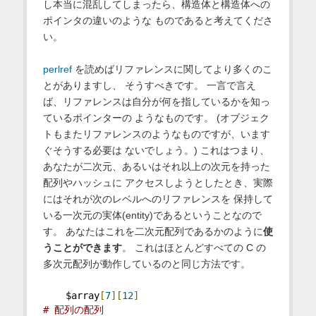
し本当に混乱してしまったら、構造体と構造体への
ポインタの違いのような ものであると考えてくださ
い。
perlref
を読めばリファレンスに関してより多くのこ
とがありますし、 そうすべきです。 一言で言え
ば、リファレンスは自分が何を指しているかを知っ
ているポインターの ようなものです。 (オブジェク
トもまたリファレンスのようなものですが、います
ぐそうする必要は ないでしょう。) これはつまり、
あなたが二次元、あるいはそれ以上の次元を持った
配列やハッシュに アクセスしようとしたとき、実際
にはそれが次のレベルへのリファレンスを 保持して
いる一次元の実体(entity)であるということなので
す。 あなたはこれを二次元配列であるかのように
使
うことができます
。 これはほとんどすべての C の
多次元配列が動作しているのと同じ方法です。
    $array
[
7
][
12
]
# 配列の配列