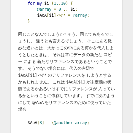
for
my
 $i 
(
1.
.
10
)
{
@array
=
0
..
 $i
;
        $AoA
[
$i
]->@*
=
@array
;
}
同じことなんでしょうか? そう、同じでもあるでし
ょうし、 違うとも言えるでしょう。 そこにある微
妙な違いとは、大かっこの中にある何かを代入しよ
うとしたときは、 それは常にデータの新たな
コピ
ー
による 新たなリファレンスであるということで
す。 そうでない場合には、代入の左辺で
$AoA[$i]->@*
のデリファレンスを しようとする
かもしれません。 これは
$AoA[$i]
が未定義の状
態であるかあるいはすでにリファレンスが 入ってい
るかということに依存しています。 すでに次のよう
にして @AoA をリファレンスのために使っていた
場合:
    $AoA
[
3
]
=
\
@another_array
;