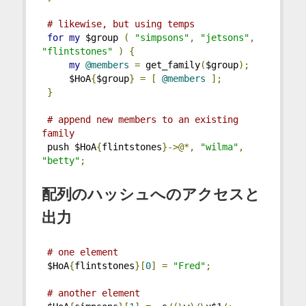
# likewise, but using temps
for
my
 $group 
(
"simpsons"
,
"jetsons"
,
"flintstones"
)
{
my
@members
=
 get_family
(
$group
);
     $HoA
{
$group
}
=
[
@members
];
}
# append new members to an existing 
family
 push $HoA
{
flintstones
}->@*,
"wilma"
,
"betty"
;
配列のハッシュへのアクセスと
出力
# one element
 $HoA
{
flintstones
}[
0
]
=
"Fred"
;
# another element