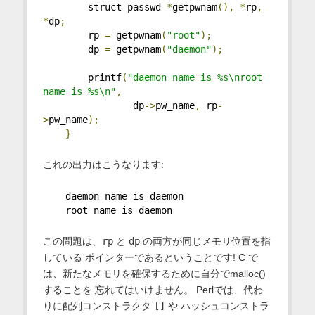
        struct passwd 
*
getpwnam
(),
*
rp
,
*
dp
;
        rp 
=
 getpwnam
(
"root"
);
        dp 
=
 getpwnam
(
"daemon"
);
        printf
(
"daemon name is %s\nroot 
name is %s\n"
,
                dp
->
pw_name
,
 rp
-
>
pw_name
);
}
これの出力はこうなります:
    daemon name is daemon
    root name is daemon
この問題は、
rp
と
dp
の両方が同じメモリ位置を指
している ポインターであるということです! C で
は、新たなメモリを確保するために自分でmalloc()
することを 忘れてはいけません。 Perlでは、代わ
りに配列コンストラクタ
[]
や ハッシュコンストラ