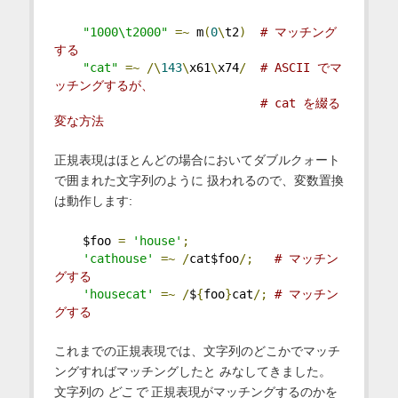
"1000\t2000"
=~
 m
(
0
\
t2
)
# マッチング
する
"cat"
=~
/\
143
\
x61
\
x74
/
# ASCII でマ
ッチングするが、
# cat を綴る
変な方法
正規表現はほとんどの場合においてダブルクォート
で囲まれた文字列のように 扱われるので、変数置換
は動作します:
    $foo 
=
'house'
;
'cathouse'
=~
/
cat$foo
/;
# マッチン
グする
'housecat'
=~
/
$
{
foo
}
cat
/;
# マッチン
グする
これまでの正規表現では、文字列のどこかでマッチ
ングすればマッチングしたと みなしてきました。
文字列の
どこで
正規表現がマッチングするのかを