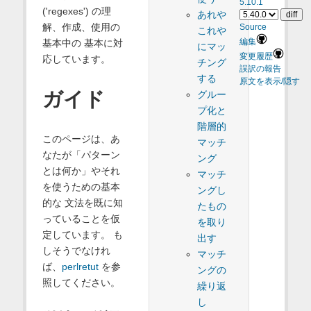
5.10.1
('regexes') の理
あれや
解、作成、使用の
Source
これや
基本中の 基本に対
編集
にマッ
変更履歴
応しています。
チング
誤訳の報告
する
原文を表示/隠す
ガイド
グルー
プ化と
階層的
このページは、あ
マッチ
なたが「パターン
ング
とは何か」やそれ
マッチ
を使うための基本
ングし
的な 文法を既に知
たもの
っていることを仮
を取り
定しています。 も
出す
しそうでなけれ
マッチ
ば、
perlretut
を参
ングの
照してください。
繰り返
し