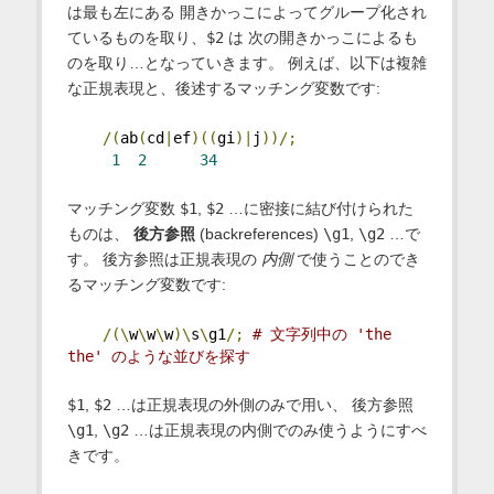
は最も左にある 開きかっこによってグループ化され
ているものを取り、
$2
は 次の開きかっこによるも
のを取り…となっていきます。 例えば、以下は複雑
な正規表現と、後述するマッチング変数です:
/(
ab
(
cd
|
ef
)((
gi
)|
j
))/;
1
2
34
マッチング変数
$1
,
$2
…に密接に結び付けられた
ものは、
後方参照
(backreferences)
\g1
,
\g2
…で
す。 後方参照は正規表現の
内側
で使うことのでき
るマッチング変数です:
/(\
w
\
w
\
w
)\
s
\
g1
/;
# 文字列中の 'the 
the' のような並びを探す
$1
,
$2
…は正規表現の外側のみで用い、 後方参照
\g1
,
\g2
…は正規表現の内側でのみ使うようにすべ
きです。