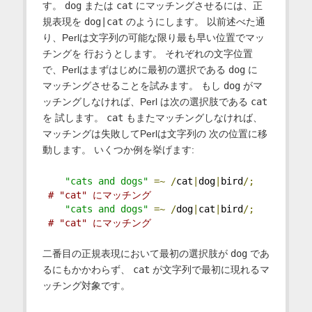
す。
dog
または
cat
にマッチングさせるには、正
規表現を
dog|cat
のようにします。 以前述べた通
り、Perlは文字列の可能な限り最も早い位置でマッ
チングを 行おうとします。 それぞれの文字位置
で、Perlはまずはじめに最初の選択である
dog
に
マッチングさせることを試みます。 もし
dog
がマ
ッチングしなければ、Perl は次の選択肢である
cat
を 試します。
cat
もまたマッチングしなければ、
マッチングは失敗してPerlは文字列の 次の位置に移
動します。 いくつか例を挙げます:
"cats and dogs"
=~
/
cat
|
dog
|
bird
/;
# "cat" にマッチング
"cats and dogs"
=~
/
dog
|
cat
|
bird
/;
# "cat" にマッチング
二番目の正規表現において最初の選択肢が
dog
であ
るにもかかわらず、
cat
が文字列で最初に現れるマ
ッチング対象です。