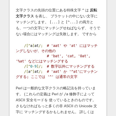
文字クラスの先頭の位置にある特殊文字
^
は
反転
文字クラス
を表し、 ブラケットの中にない文字に
マッチングします。
[...]
と
[^...]
の両方と
も、一つの文字にマッチングせねばならず、 そうで
ない場合にはマッチングは失敗します。 ですから
/[^
a
]
at
/;
# 'aat' や 'at' にはマッチ
ングしないが、その他の
# 'bat', 'cat, '0at', 
'%at' などにはマッチングする
/[^
0
-
9
]/;
# 数字以外にマッチングする
/[
a
^]
at
/;
# 'aat' か '^at'にマッチン
グする; ここでは '^' は通常の文字
Perl は一般的な文字クラスの略記法を持っていま
す。 (これらの定義は Perl が
/a
修飾子によって
ASCII 安全モードを 使っているときのものです。
さもなければもっと多くの非 ASCII の Unicode 文
字に マッチングするかもしれません。 詳しくは