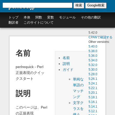
perldoc.jp
検索
Google検索
トップ
本体
関数
変数
モジュール
その他の翻訳
翻訳者
このサイトについて
5.42.0
CPANで確認する
Other versions:
5.40.0
名前
5.38.0
5.36.0
名前
5.34.0
説明
5.32.0
perlrequick - Perl
ガイド
5.30.0
正規表現のクイッ
5.28.0
クスタート
単純な
5.26.1
5.24.1
単語の
5.22.1
マッチ
説明
5.20.1
ング
5.18.1
5.16.1
文字ク
5.14.1
このページは、Perl
ラスを
5.12.1
の正規表現
使う