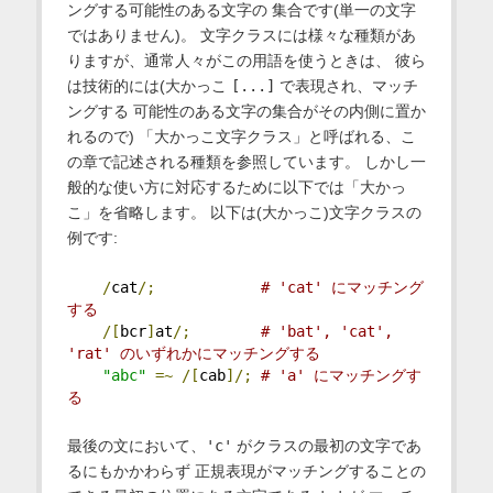
ングする可能性のある文字の 集合です(単一の文字
ではありません)。 文字クラスには様々な種類があ
りますが、通常人々がこの用語を使うときは、 彼ら
は技術的には(大かっこ
[...]
で表現され、マッチ
ングする 可能性のある文字の集合がその内側に置か
れるので) 「大かっこ文字クラス」と呼ばれる、こ
の章で記述される種類を参照しています。 しかし一
般的な使い方に対応するために以下では「大かっ
こ」を省略します。 以下は(大かっこ)文字クラスの
例です:
/
cat
/;
# 'cat' にマッチング
する
/[
bcr
]
at
/;
# 'bat', 'cat', 
'rat' のいずれかにマッチングする
"abc"
=~
/[
cab
]/;
# 'a' にマッチングす
る
最後の文において、
'c'
がクラスの最初の文字であ
るにもかかわらず 正規表現がマッチングすることの