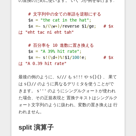
の置換のために使います。 いくつか例を挙げます:
# 文字列中の全ての単語を逆順にする
    $x 
=
"the cat in the hat"
;
    $x 
=~
 s
/(\
w
+)/
reverse $1
/
ge
;
# $x 
は "eht tac ni eht tah"
# 百分率を 10 進数に置き換える
    $x 
=
"A 39% hit rate"
;
    $x 
=~
 s
!(\
d
+)%!
$1
/
100
!
e
;
# $x 
は "A 0.39 hit rate"
最後の例のように、
s///
も
s!!!
や
s{}{}
、 果て
は
s{}//
のように異なるデリミタを使うことがで
きます。
s'''
のようにシングルクォートが使われ
た場合、その正規表現と 置換テキストはシングルク
ォート文字列のように扱われ、変数の置き換えは 行
われません。
split 演算子