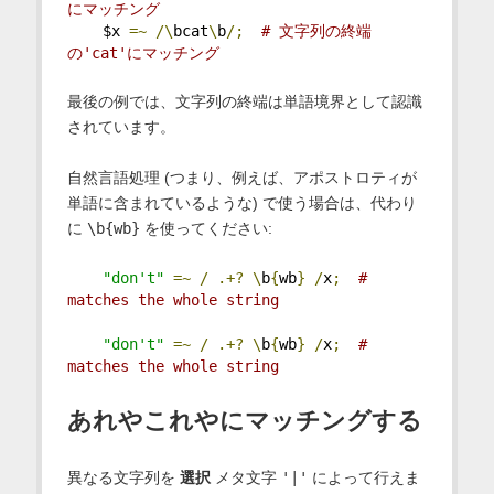
にマッチング
    $x 
=~
/\
bcat
\
b
/;
# 文字列の終端
の'cat'にマッチング
最後の例では、文字列の終端は単語境界として認識
されています。
自然言語処理 (つまり、例えば、アポストロティが
単語に含まれているような) で使う場合は、代わり
に
\b{wb}
を使ってください:
"don't"
=~
/
.+?
\
b
{
wb
}
/
x
;
# 
matches the whole string
"don't"
=~
/
.+?
\
b
{
wb
}
/
x
;
# 
matches the whole string
あれやこれやにマッチングする
異なる文字列を
選択
メタ文字
'|'
によって行えま