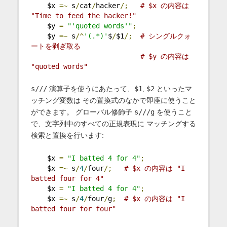
    $x 
=~
 s
/
cat
/
hacker
/;
# $x の内容は 
"Time to feed the hacker!"
    $y 
=
"'quoted words'"
;
    $y 
=~
 s
/^
'(.*)'
$
/
$1
/;
# シングルクォ
ートを剥ぎ取る
# $y の内容は 
"quoted words"
s///
演算子を使うにあたって、
$1
,
$2
といったマ
ッチング変数は その置換式のなかで即座に使うこと
ができます。 グローバル修飾子
s///g
を使うこと
で、文字列中のすべての正規表現に マッチングする
検索と置換を行います:
    $x 
=
"I batted 4 for 4"
;
    $x 
=~
 s
/
4
/
four
/;
# $x の内容は "I 
batted four for 4"
    $x 
=
"I batted 4 for 4"
;
    $x 
=~
 s
/
4
/
four
/
g
;
# $x の内容は "I 
batted four for four"