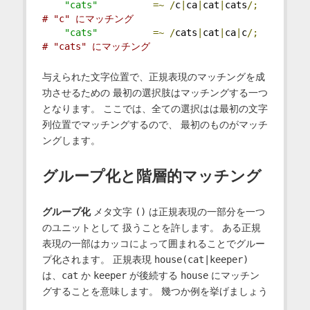
"cats"
=~
/
c
|
ca
|
cat
|
cats
/;
# "c" にマッチング
"cats"
=~
/
cats
|
cat
|
ca
|
c
/;
# "cats" にマッチング
与えられた文字位置で、正規表現のマッチングを成
功させるための 最初の選択肢はマッチングする一つ
となります。 ここでは、全ての選択はは最初の文字
列位置でマッチングするので、 最初のものがマッチ
ングします。
グループ化と階層的マッチング
グループ化
メタ文字
()
は正規表現の一部分を一つ
のユニットとして 扱うことを許します。 ある正規
表現の一部はカッコによって囲まれることでグルー
プ化されます。 正規表現
house(cat|keeper)
は、
cat
か
keeper
が後続する
house
にマッチン
グすることを意味します。 幾つか例を挙げましょう