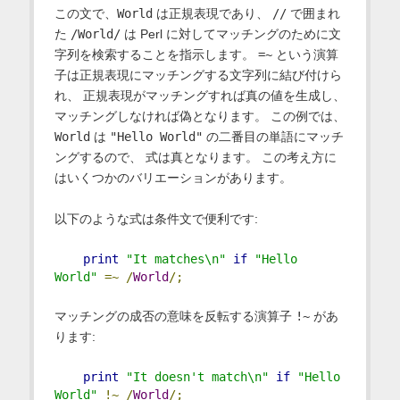
この文で、
World
は正規表現であり、
//
で囲まれ
た
/World/
は Perl に対してマッチングのために文
字列を検索することを指示します。
=~
という演算
子は正規表現にマッチングする文字列に結び付けら
れ、 正規表現がマッチングすれば真の値を生成し、
マッチングしなければ偽となります。 この例では、
World
は
"Hello World"
の二番目の単語にマッチ
ングするので、 式は真となります。 この考え方に
はいくつかのバリエーションがあります。
以下のような式は条件文で便利です:
print
"It matches\n"
if
"Hello 
World"
=~
/
World
/;
マッチングの成否の意味を反転する演算子
!~
があ
ります:
print
"It doesn't match\n"
if
"Hello 
World"
!~
/
World
/;