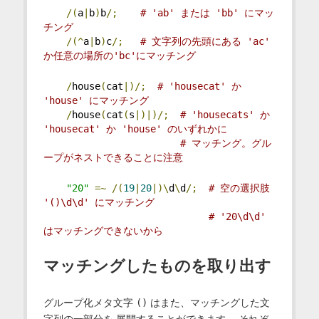
/(
a
|
b
)
b
/;
# 'ab' または 'bb' にマッ
チング
/(^
a
|
b
)
c
/;
# 文字列の先頭にある 'ac' 
か任意の場所の'bc'にマッチング
/
house
(
cat
|)/;
# 'housecat' か 
'house' にマッチング
/
house
(
cat
(
s
|)|)/;
# 'housecats' か 
'housecat' か 'house' のいずれかに
# マッチング。グル
ープがネストできることに注意
"20"
=~
/(
19
|
20
|)\
d
\
d
/;
# 空の選択肢 
'()\d\d' にマッチング
# '20\d\d' 
はマッチングできないから
マッチングしたものを取り出す
グループ化メタ文字
()
はまた、マッチングした文