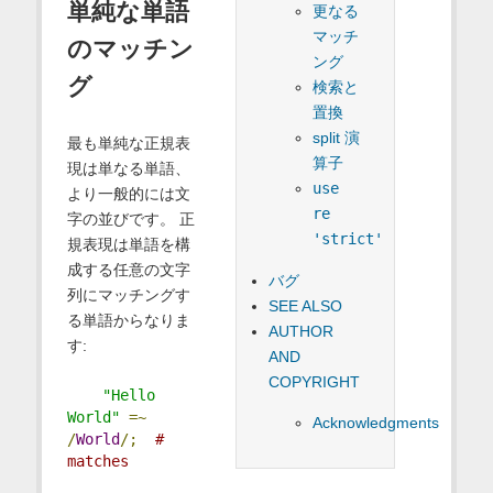
単純な単語
更なる
マッチ
のマッチン
ング
グ
検索と
置換
split 演
最も単純な正規表
算子
現は単なる単語、
use
より一般的には文
re
字の並びです。 正
'strict'
規表現は単語を構
成する任意の文字
バグ
列にマッチングす
SEE ALSO
る単語からなりま
AUTHOR
す:
AND
COPYRIGHT
"Hello 
World"
=~
Acknowledgments
/
World
/;
# 
matches