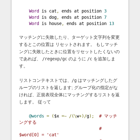
Word
 is cat
,
 ends at position 
3
Word
 is dog
,
 ends at position 
7
Word
 is house
,
 ends at position 
13
マッチングに失敗したり、ターゲット文字列を変更
するとこの位置は リセットされます。 もしマッチ
ングに失敗したときに位置をリセットしたくないの
であれば、
/regexp/gc
のように
/c
を追加しま
す。
リストコンテキストでは、
/g
はマッチングしたグ
ループのリストを返します; グループ化の指定がな
ければ、正規表現全体にマッチングするリストを返
します。 従って
@words
=
(
$x 
=~
/(\
w
+)/
g
);
# マッチ
ングする
# 
$word[0] = 'cat'