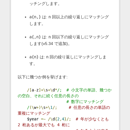
ッチングします。
a{n,}
は:
n
回以上の繰り返しにマッチング
します。
a{,n}
は:
n
回以下の繰り返しにマッチング
します(v5.34 で追加)。
a{n}
は:
n
回の繰り返しにマッチングしま
す。
以下に幾つか例を挙げます:
/[
a
-
z
]+\
s
+\
d
*
/;  # 小文字の単語、幾つか
の空白、それに続く任意の長さの
                     # 数字にマッチング
    /
(\
w
+)\
s
+\
1
/;
# 任意の長さの単語の
重複にマッチング
    $year 
=~
/\
d
{
2
,
4
}/;
# 年が少なくとも 
2 桁あるが最大でも 4 桁に