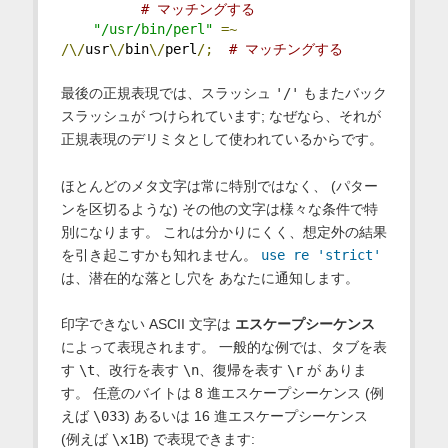
# マッチングする
"/usr/bin/perl"
=~
/\/
usr
\/
bin
\/
perl
/;
# マッチングする
最後の正規表現では、スラッシュ
'/'
もまたバック
スラッシュが つけられています; なぜなら、それが
正規表現のデリミタとして使われているからです。
ほとんどのメタ文字は常に特別ではなく、 (パター
ンを区切るような) その他の文字は様々な条件で特
別になります。 これは分かりにくく、想定外の結果
を引き起こすかも知れません。
use re 'strict'
は、潜在的な落とし穴を あなたに通知します。
印字できない ASCII 文字は
エスケープシーケンス
によって表現されます。 一般的な例では、タブを表
す
\t
、改行を表す
\n
、復帰を表す
\r
が ありま
す。 任意のバイトは 8 進エスケープシーケンス (例
えば
\033
) あるいは 16 進エスケープシーケンス
(例えば
\x1B
) で表現できます: