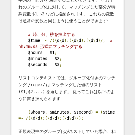
字列の一部分を 展開することができます。 それぞ
れのグループ化に対して、マッチングした部分が特
殊変数
$1
,
$2
などに格納されます。 これらの変数
は通常の変数と同じように使うことができます:
# 時、分、秒を抽出する
    $time 
=~
/(\
d
\
d
):(\
d
\
d
):(\
d
\
d
)/;
# 
hh:mm:ss 形式にマッチングする
    $hours 
=
 $1
;
    $minutes 
=
 $2
;
    $seconds 
=
 $3
;
リストコンテキストでは、グループ化付きのマッチ
ング
/regex/
は マッチングした値のリスト
($1,$2,...)
を返します。 従ってこれは以下のよ
うに書き換えられます
(
$hours
,
 $minutes
,
 $second
)
=
(
$time 
=~
/(\
d
\
d
):(\
d
\
d
):(\
d
\
d
)/);
正規表現中のグループ化がネストしていた場合、
$1