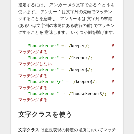
指定するには、
アンカー
メタ文字である
^
と
$
を
使います。 アンカー
^
は文字列の先頭でマッチン
グすることを意味し、アンカー
$
は 文字列の末尾
(あるいは文字列の末尾にある改行の前) でマッチン
グすることを 意味します。 いくつか例を挙げます:
"housekeeper"
=~
/
keeper
/;
# 
マッチングする
"housekeeper"
=~
/^
keeper
/;
# 
マッチングしない
"housekeeper"
=~
/
keeper$
/;
# 
マッチングする
"housekeeper\n"
=~
/
keeper$
/;
# 
マッチングする
"housekeeper"
=~
/^
housekeeper$
/;
# 
マッチングする
文字クラスを使う
文字クラス
は正規表現の特定の場所においてマッチ