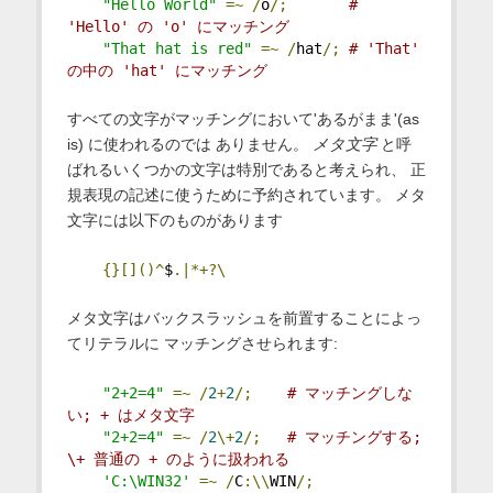
"Hello World"
=~
/
o
/;
# 
'Hello' の 'o' にマッチング
"That hat is red"
=~
/
hat
/;
# 'That' 
の中の 'hat' にマッチング
すべての文字がマッチングにおいて'あるがまま'(as
is) に使われるのでは ありません。
メタ文字
と呼
ばれるいくつかの文字は特別であると考えられ、 正
規表現の記述に使うために予約されています。 メタ
文字には以下のものがあります
{}[]()^
$
.|*+?\
メタ文字はバックスラッシュを前置することによっ
てリテラルに マッチングさせられます:
"2+2=4"
=~
/
2
+
2
/;
# マッチングしな
い; + はメタ文字
"2+2=4"
=~
/
2
\+
2
/;
# マッチングする; 
\+ 普通の + のように扱われる
'C:\WIN32'
=~
/
C
:\\
WIN
/;