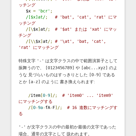
ッチング
   $x 
=
'bcr'
;
/[$x]at/
;
# 'bat', 'cat', 'rat' にマ
ッチング
/[\
$x
]
at
/;
# '$at' または 'xat' にマッ
チング
/[\\
$x
]
at
/;
# '\at', 'bat, 'cat', 
'rat' にマッチング
特殊文字
'-'
は文字クラスの中で範囲演算子として
振舞うので、
[0123456789]
や
[abc...xyz]
のよ
うな 見づらいものはすっきりとした
[0-9]
である
とか
[a-z]
のように 書き換えられます:
/
item
[
0
-
9
]/;
# 'item0' ... 'item9' 
にマッチングする
/[
0
-
9a
-
fA
-
F
]/;
# 16 進数にマッチングす
る
'-'
が文字クラスの中の最初か最後の文字であった
場合、通常の文字として 扱われます。