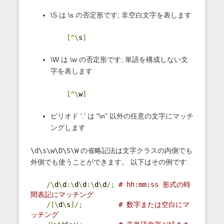
\S は \s の否定形です; 非空白文字を表します
[^\
s
]
\W は \w の否定形です; 単語を構成しない文
字を表します
[^\
w
]
ピリオド '.' は "\n" 以外の任意の文字にマッチ
ングします
\d\s\w\D\S\W
の省略記法は文字クラスの内側でも
外側でも使うことができます。 以下はその例です:
/\
d
\
d
:\
d
\
d
:\
d
\
d
/;
# hh:mm:ss 形式の時
間表記にマッチング
/[\
d
\
s
]/;
# 数字または空白にマ
ッチング