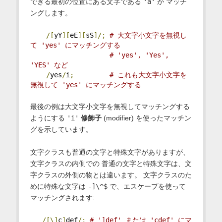
できる最初の位置にある文字である
'a'
が マッチ
ングします。
/[
yY
][
eE
][
sS
]/;
# 大文字小文字を無視し
て 'yes' にマッチングする
# 'yes', 'Yes', 
'YES' など
/
yes
/
i
;
# これも大文字小文字を
無視して 'yes' にマッチングする
最後の例は大文字小文字を無視してマッチングする
ようにする
'i'
修飾子
(modifier) を使ったマッチン
グを示しています。
文字クラスも普通の文字と特殊文字がありますが、
文字クラスの内側での 普通の文字と特殊文字は、文
字クラスの外側の物とは違います。 文字クラスのた
めに特殊な文字は
-]\^$
で、エスケープを使って
マッチングされます:
/[\]
c
]
def
/;
# ']def' または 'cdef' にマ