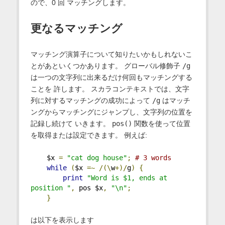
ので、0 回 マッチングします。
更なるマッチング
マッチング演算子について知りたいかもしれないこ
とがあといくつかあります。 グローバル修飾子
/g
は一つの文字列に出来るだけ何回もマッチングする
ことを 許します。 スカラコンテキストでは、文字
列に対するマッチングの成功によって
/g
はマッチ
ングからマッチングにジャンプし、文字列の位置を
記録し続けて いきます。
pos()
関数を使って位置
を取得または設定できます。 例えば:
    $x 
=
"cat dog house"
;
# 3 words
while
(
$x 
=~
/(\
w
+)/
g
)
{
print
"Word is $1, ends at 
position "
,
 pos $x
,
"\n"
;
}
は以下を表示します