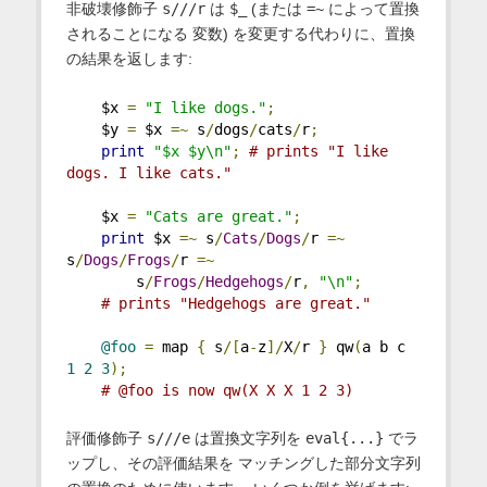
非破壊修飾子
s///r
は
$_
(または
=~
によって置換
されることになる 変数) を変更する代わりに、置換
の結果を返します:
    $x 
=
"I like dogs."
;
    $y 
=
 $x 
=~
 s
/
dogs
/
cats
/
r
;
print
"$x $y\n"
;
# prints "I like 
dogs. I like cats."
    $x 
=
"Cats are great."
;
print
 $x 
=~
 s
/
Cats
/
Dogs
/
r 
=~
s
/
Dogs
/
Frogs
/
r 
=~
        s
/
Frogs
/
Hedgehogs
/
r
,
"\n"
;
# prints "Hedgehogs are great."
@foo
=
 map 
{
 s
/[
a
-
z
]/
X
/
r 
}
 qw
(
a b c 
1
2
3
);
# @foo is now qw(X X X 1 2 3)
評価修飾子
s///e
は置換文字列を
eval{...}
でラ
ップし、その評価結果を マッチングした部分文字列