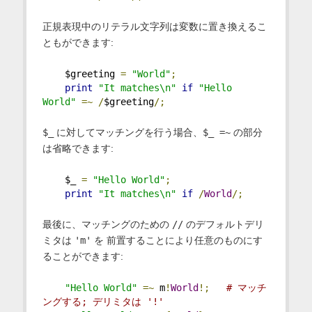
正規表現中のリテラル文字列は変数に置き換えるこ
ともができます:
    $greeting 
=
"World"
;
print
"It matches\n"
if
"Hello 
World"
=~
/
$greeting
/;
$_
に対してマッチングを行う場合、
$_ =~
の部分
は省略できます:
    $_ 
=
"Hello World"
;
print
"It matches\n"
if
/
World
/;
最後に、マッチングのための
//
のデフォルトデリ
ミタは
'm'
を 前置することにより任意のものにす
ることができます:
"Hello World"
=~
 m
!
World
!;
# マッチ
ングする; デリミタは '!'