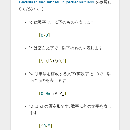
"Backslash sequences" in perlrecharclass
を参照し
てください。)
\d は数字で、以下のものを表します
[
0
-
9
]
\s は空白文字で、以下のものを表します
[\
\
t
\
r
\
n
\
f
]
\w は単語を構成する文字(英数字 と _)で、以
下のものを表します
[
0
-
9a
-
zA
-
Z_
]
\D は \d の否定形です; 数字以外の文字を表し
ます
[^
0
-
9
]