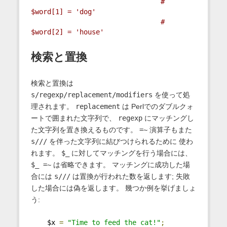
# 
$word[1] = 'dog'
# 
$word[2] = 'house'
検索と置換
検索と置換は
s/regexp/replacement/modifiers
を使って処
理されます。
replacement
は Perlでのダブルクォ
ートで囲まれた文字列で、
regexp
にマッチングし
た文字列を置き換えるものです。
=~
演算子もまた
s///
を伴った文字列に結びつけられるために 使わ
れます。
$_
に対してマッチングを行う場合には、
$_ =~
は省略できます。 マッチングに成功した場
合には
s///
は置換が行われた数を返します; 失敗
した場合には偽を返します。 幾つか例を挙げましょ
う:
    $x 
=
"Time to feed the cat!"
;