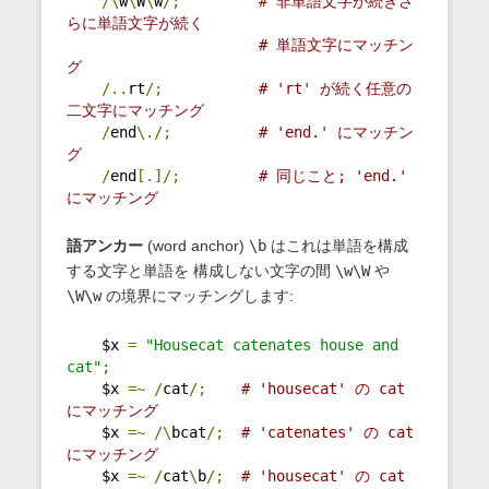
/\
w
\
W
\
w
/;
# 非単語文字が続きさ
らに単語文字が続く
# 単語文字にマッチン
グ
/..
rt
/;
# 'rt' が続く任意の
二文字にマッチング
/
end
\./;
# 'end.' にマッチン
グ
/
end
[.]/;
# 同じこと; 'end.' 
にマッチング
語アンカー
(word anchor)
\b
はこれは単語を構成
する文字と単語を 構成しない文字の間
\w\W
や
\W\w
の境界にマッチングします:
    $x 
=
"Housecat catenates house and 
cat"
;
    $x 
=~
/
cat
/;
# 'housecat' の cat 
にマッチング
    $x 
=~
/\
bcat
/;
# 'catenates' の cat 
にマッチング
    $x 
=~
/
cat
\
b
/;
# 'housecat' の cat 