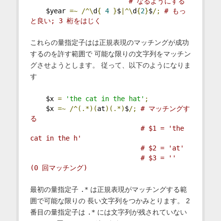
# なるようにする
    $year 
=~
/^\
d
{
4
}
$
|^\
d
{
2
}
$
/;
# もっ
と良い; 3 桁をはじく
これらの量指定子はは正規表現のマッチングが成功
するのを許す範囲で 可能な限りの文字列をマッチン
グさせようとします。 従って、以下のようになりま
す
    $x 
=
'the cat in the hat'
;
    $x 
=~
/^(.*)(
at
)(.*)
$
/;
# マッチングす
る
# $1 = 'the 
cat in the h'
# $2 = 'at'
# $3 = ''   
(0 回マッチング)
最初の量指定子
.*
は正規表現がマッチングする範
囲で可能な限りの 長い文字列をつかみとります。 2
番目の量指定子は
.*
には文字列が残されていない