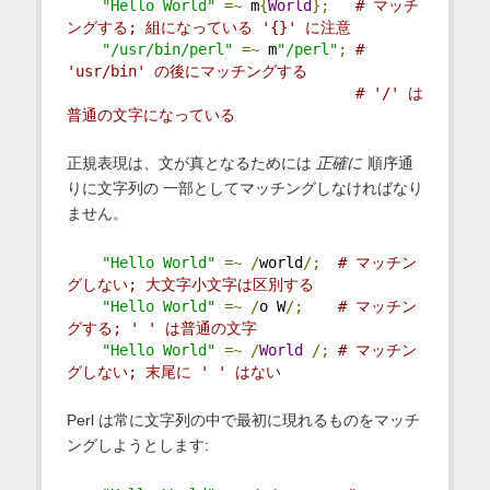
"Hello World"
=~
 m
{
World
};
# マッチ
ングする; 組になっている '{}' に注意
"/usr/bin/perl"
=~
 m
"/perl"
;
# 
'usr/bin' の後にマッチングする
# '/' は
普通の文字になっている
正規表現は、文が真となるためには
正確に
順序通
りに文字列の 一部としてマッチングしなければなり
ません。
"Hello World"
=~
/
world
/;
# マッチン
グしない; 大文字小文字は区別する
"Hello World"
=~
/
o W
/;
# マッチン
グする; ' ' は普通の文字
"Hello World"
=~
/
World
/;
# マッチン
グしない; 末尾に ' ' はない
Perl は常に文字列の中で最初に現れるものをマッチ
ングしようとします: