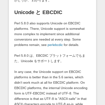
かどうか、 わかります。
Unicode と EBCDIC
Perl 5.8.0 also supports Unicode on EBCDIC
platforms. There, Unicode support is somewhat
more complex to implement since additional
conversions are needed at every step. Some
problems remain, see
perlebcdic
for details.
Perl 5.8.0 は、EBCDIC プラットフォームでもま
た、Unicode をサポートします。
In any case, the Unicode support on EBCDIC
platforms is better than in the 5.6 series, which
didn't work much at all for EBCDIC platform. On
EBCDIC platforms, the internal Unicode encoding
form is UTF-EBCDIC instead of UTF-8. The
difference is that as UTF-8 is "ASCII-safe" in that
ASCII characters encode to UTF-8 as-is, while