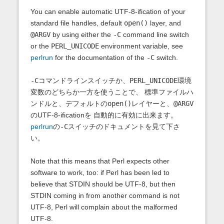
You can enable automatic UTF-8-ification of your
standard file handles, default
open()
layer, and
@ARGV
by using either the
-C
command line switch
or the
PERL_UNICODE
environment variable, see
perlrun
for the documentation of the
-C
switch.
-C
コマンドラインスイッチか、
PERL_UNICODE
環境
変数のどちらか一方を使うことで、 標準ファイルハ
ンドルと、デフォルトの
open()
レイヤーと、
@ARGV
のUTF-8-ificationを 自動的に有効に出来ます。
perlrun
の
-C
スイッチのドキュメントを見て下さ
い。
Note that this means that Perl expects other
software to work, too: if Perl has been led to
believe that STDIN should be UTF-8, but then
STDIN coming in from another command is not
UTF-8, Perl will complain about the malformed
UTF-8.