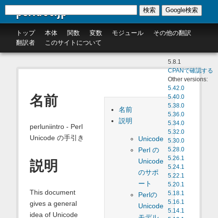
perldoc.jp
検索
Google検索
トップ
本体
関数
変数
モジュール
その他の翻訳
翻訳者
このサイトについて
5.8.1
CPANで確認する
Other versions:
5.42.0
名前
5.40.0
5.38.0
名前
5.36.0
説明
5.34.0
perluniintro - Perl
5.32.0
Unicode の手引き
Unicode
5.30.0
Perl の
5.28.0
5.26.1
Unicode
説明
5.24.1
のサポ
5.22.1
ート
5.20.1
This document
5.18.1
Perlの
5.16.1
gives a general
Unicode
5.14.1
idea of Unicode
モデル