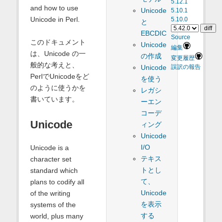
5.12.1
and how to use
Unicode
5.10.1
Unicode in Perl.
5.10.0
と
EBCDIC
Source
このドキュメント
Unicode
編集
は、Unicode の一
の作成
変更履歴
般的な考えと、
Unicode
誤訳の報告
PerlでUnicodeをど
を使う
のように使うかを
レガシ
書いています。
ーエン
コーデ
Unicode
ィング
Unicode
I/O
Unicode is a
テキス
character set
トとし
standard which
て、
plans to codify all
Unicode
of the writing
を表示
systems of the
する
world, plus many