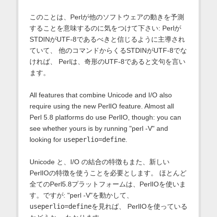
このことは、Perlが他のソフトウェアの動きを予測
することを意味するのに気をつけて下さい: Perlが
STDINがUTF-8であるべきと信じるように主導され
ていて、 他のコマンドからくるSTDINがUTF-8でな
ければ、 Perlは、奇形のUTF-8であると文句を言い
ます。
All features that combine Unicode and I/O also
require using the new PerlIO feature. Almost all
Perl 5.8 platforms do use PerlIO, though: you can
see whether yours is by running "perl -V" and
looking for
useperlio=define
.
Unicode と、I/O の結合の特徴もまた、新しい
PerlIOの特徴を使うことを必要とします。 ほとんど
全てのPerl5.8プラットフォームは、PerlIOを使いま
す。ですが: "perl -V"を動かして、
useperlio=define
を見れば、 PerlIOを使っている