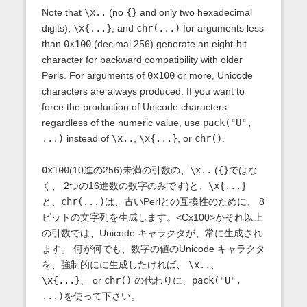
Note that
\x..
(no
{}
and only two hexadecimal
digits),
\x{...}
, and
chr(...)
for arguments less
than
0x100
(decimal 256) generate an eight-bit
character for backward compatibility with older
Perls. For arguments of
0x100
or more, Unicode
characters are always produced. If you want to
force the production of Unicode characters
regardless of the numeric value, use
pack("U",
...)
instead of
\x..
,
\x{...}
, or
chr()
.
0x100
(10進の256)未満の引数の、
\x..
(
{}
ではな
く、 2つの16進数の数字のみです)と、
\x{...}
と、
chr(...)
は、古いPerlとの互換性のために、 8
ビットの文字列を生成します。<Cx100>かそれ以上
の引数では、Unicode キャラクタが、常に生成され
ます。 何が何でも、数字の値のUnicode キャラクタ
を、強制的にに生成したければ、
\x..
、
\x{...}
、 or
chr()
の代わりに、
pack("U",
...)
を使って下さい。