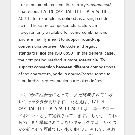
For some combinations, there are
precomposed
characters.
LATIN CAPITAL LETTER A WITH
ACUTE
, for example, is defined as a single code
point. These precomposed characters are,
however, only available for some combinations,
and are mainly meant to support round-trip
conversions between Unicode and legacy
standards (like the ISO 8859). In the general case,
the composing method is more extensible. To
support conversion between different compositions
of the characters, various
normalization forms
to
standardize representations are also defined.
いくつかの組合せにとって、
まだ構成されていな
い
キャラクタがあります。 たとえば、
LATIN
CAPITAL LETTER A WITH ACUTE
は、 単一のコー
ドポイントとして定義されています。 しかし、これ
らの、まだ構成されていないキャラクタは、 いくつ
かの組合せで可能でしかありません。そして、それ