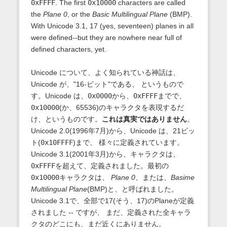
0xFFFF
. The first
0x10000
characters are called
the
Plane 0
, or the
Basic Multilingual Plane
(BMP).
With Unicode 3.1, 17 (yes, seventeen) planes in all
were defined--but they are nowhere near full of
defined characters, yet.
Unicode について、よく知られている神話は、
Unicode が、"16-ビット"である、 というもので
す。Unicode は、
0x0000
から、
0xFFFF
までで、
0x10000
(か、65536)のキャラクタを表現するだ
け、というものです。
これは真実ではありません
。
Unicode 2.0(1996年7月)から、Unicode は、21ビッ
ト(
0x10FFFF
)まで、 様々に定義されています。
Unicode 3.1(2001年3月)から、キャラクタは、
0xFFFF
を超えて、定義されました。最初の
0x10000
キャラクタは、
Plane 0
、または、
Basime
Multilingual Plane
(BMP)と、と呼ばれました。
Unicode 3.1で、全部で17(そう、17)のPlaneが定義
されました -- ですが、 まだ、定義された全キャラ
クタのどこにも、まだ近くにありません。