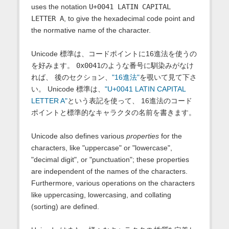
uses the notation
U+0041 LATIN CAPITAL
LETTER A
, to give the hexadecimal code point and
the normative name of the character.
Unicode 標準は、コードポイントに16進法を使うの
を好みます。
0x0041
のような番号に馴染みがなけ
れば、 後のセクション、
"16進法"
を覗いて見て下さ
い。 Unicode 標準は、
"U+0041 LATIN CAPITAL
LETTER A"
という表記を使って、 16進法のコード
ポイントと標準的なキャラクタの名前を書きます。
Unicode also defines various
properties
for the
characters, like "uppercase" or "lowercase",
"decimal digit", or "punctuation"; these properties
are independent of the names of the characters.
Furthermore, various operations on the characters
like uppercasing, lowercasing, and collating
(sorting) are defined.