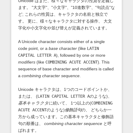
Unicode はまた、様々なキャラクタの
性質
を定義し
ます。 "大文字"、"小文字"、"10進数字"、"句読点"な
ど; これらの性質は、キャラクタの名前と独立で
す。 更に、様々なキャラクタに対する操作、 大文
字化や小文字化や並び替えが定義されています。
A Unicode character consists either of a single
code point, or a
base character
(like
LATIN
CAPITAL LETTER A
), followed by one or more
modifiers
(like
COMBINING ACUTE ACCENT
). This
sequence of base character and modifiers is called
a
combining character sequence
.
Unicode キャラクタは、1つのコードポイントか、
または、 (
LATIN CAPITAL LETTER A
のような)、
基本キャラクタ
に続いて、 1つ以上の(
COMBINING
ACUTE ACCENT
のような)
修飾語句
の、 どちらか一
方から成っています。この基本キャラクタと修飾語
句の順番は、
combining character sequence
と呼
ばれます。