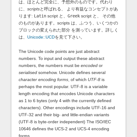
は、ほとんど完全に、予想外のものです。代わり
に、
scripts
と呼ばれる、 より有益なコンセプトがあ
ります:
Latin
script と、
Greek
script と、 その他
のものがあります。scripts は、ふつう、いくつかの
ブロックの変えられた部分 を測っています。詳しく
は、
Unicode::UCD
を見て下さい。
The Unicode code points are just abstract
numbers. To input and output these abstract
numbers, the numbers must be
encoded
or
serialised
somehow. Unicode defines several
character encoding forms
, of which
UTF-8
is
perhaps the most popular. UTF-8 is a variable
length encoding that encodes Unicode characters
as 1 to 6 bytes (only 4 with the currently defined
characters). Other encodings include UTF-16 and
UTF-32 and their big- and little-endian variants
(UTF-8 is byte-order independent) The ISO/IEC
10646 defines the UCS-2 and UCS-4 encoding
forms.