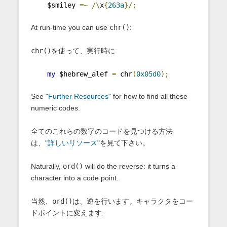
    $smiley 
=~
/\
x
{
263a
}/;
At run-time you can use
chr()
:
chr()
を使って、実行時に:
my
 $hebrew_alef 
=
 chr
(
0x05d0
);
See
"Further Resources"
for how to find all these
numeric codes.
全てのこれらの数字のコードを見つける方法
は、
"詳しいリソース"
を見て下さい。
Naturally,
ord()
will do the reverse: it turns a
character into a code point.
当然、
ord()
は、逆を行います。キャラクタをコー
ドポイントに変えます: