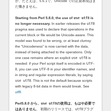
が、たとえば、5.6.1で、Unicode での正規表現はま
だ働きません。
Starting from Perl 5.8.0, the use of
use utf8
is
no longer necessary.
In earlier releases the
utf8
pragma was used to declare that operations in the
current block or file would be Unicode-aware. This
model was found to be wrong, or at least clumsy:
the "Unicodeness" is now carried with the data,
instead of being attached to the operations. Only
one case remains where an explicit
use utf8
is
needed: if your Perl script itself is encoded in UTF-
8, you can use UTF-8 in your identifier names, and
in string and regular expression literals, by saying
use utf8
. This is not the default because scripts
with legacy 8-bit data in them would break. See
utf8
.
Perl5.8.0 から、
use utf8
の使用は、もはや必要で
はありません
。 初期のリリースでは、
utf8
プラグ