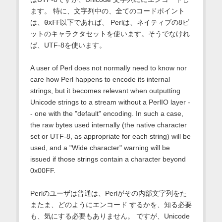
ます。 特に、文字列中の、全てのコードポイント
は、
0xFF
以下であれば、 Perlは、ネイティブの8ビ
ットのキャラクタセットを使います。そうでなけれ
ば、UTF-8を使います。
A user of Perl does not normally need to know nor
care how Perl happens to encode its internal
strings, but it becomes relevant when outputting
Unicode strings to a stream without a PerlIO layer -
- one with the "default" encoding. In such a case,
the raw bytes used internally (the native character
set or UTF-8, as appropriate for each string) will be
used, and a "Wide character" warning will be
issued if those strings contain a character beyond
0x00FF.
Perlのユーザは普通は、Perlがその内部文字列をた
またま、どのようにエンコード するかを、知る必要
も、気にする必要もありません。 ですが、Unicode