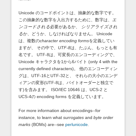
Unicode のコードポイントは、抽象的な数字です。
この抽象的な数字を入出力するために、数字は、
エ
ンコードされる
必要があるか、
シリアライズされ
る
か、どうか、しなければなりません。 Unicode
は、複数の
character encoding forms
を定義してい
ますが、 その中で、
UTF-8
は、たぶん、もっとも有
名です。 UTF-8は、可変長のエンコーディングで、
Unicode キャラクタを1から6バイト (only 4 with the
currently defined characters)。 他のエンコーディン
グは、UTF-16とUTF-32と、 それらの大小のエンデ
ィアンの変形(UTF-8は、バイトオーダーと独立で
す)を含みます。 ISO/IEC 10646 は、UCS-2 と
UCS-4の encoding forms を定義しています。
For more information about encodings--for
instance, to learn what
surrogates
and
byte order
marks
(BOMs) are--see
perlunicode
.