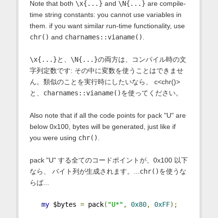
Note that both
\x{...}
and
\N{...}
are compile-
time string constants: you cannot use variables in
them. if you want similar run-time functionality, use
chr()
and
charnames::vianame()
.
\x{...}
と、
\N{...}
の両方は、コンパイル時の文
字列定数です: その中に変数を使うことはできませ
ん。類似のことを実行時にしたいなら、 c<chr()>
と、
charnames::vianame()
を使ってください。
Also note that if all the code points for pack "U" are
below 0x100, bytes will be generated, just like if
you were using
chr()
.
pack "U" する全てのコードポイントが、0x100 以下
なら、 バイト列が生成されます。...
chr()
を使うな
らば...
my
 $bytes 
=
 pack
(
"U*"
,
0x80
,
0xFF
);