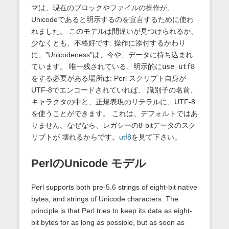
マは、現在のブロックやファイルの操作が、
Unicodeであると明示するのを宣言するために使わ
れました。 このモデルは間違いが見つけられるか、
少なくとも、不格好です: 操作に添付するかわり
に、"Unicodeness"は、今や、データに持ち込まれ
ています。 唯一残されている、明示的に
use utf8
をする必要がある場所は: Perl スクリプト自身が
UTF-8でエンコードされていれば、 識別子の名前、
キャラクタの中と、正規表現のリテラルに、UTF-8
を使うことができます。 これは、デフォルトではあ
りません。なぜなら、レガシーの8-bitデータのスク
リプトが 壊れるからです。
utf8
を見て下さい。
PerlのUnicode モデル
Perl supports both pre-5.6 strings of eight-bit native
bytes, and strings of Unicode characters. The
principle is that Perl tries to keep its data as eight-
bit bytes for as long as possible, but as soon as