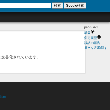
検索
Google検索
perl-5.42.0
編集
変更履歴
誤訳の報告
原文を表示/隠す
で文書化されています。
tion