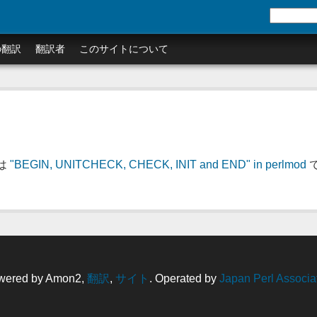
の翻訳
翻訳者
このサイトについて
は
"BEGIN, UNITCHECK, CHECK, INIT and END" in perlmod
wered by Amon2,
翻訳
,
サイト
. Operated by
Japan Perl Associa