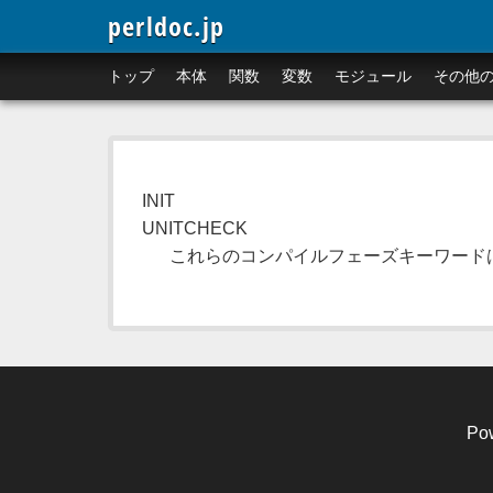
perldoc.jp
トップ
本体
関数
変数
モジュール
その他
INIT
UNITCHECK
これらのコンパイルフェーズキーワード
Po