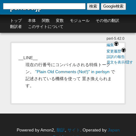
perldoc.jp
検索
Google検索
トップ
本体
関数
変数
モジュール
その他の翻訳
翻訳者
このサイトについて
perl-5.42.0
編集
変更履歴
誤訳の報告
__LINE__
原文を表示/隠す
現在の行番号にコンパイルされる特殊トーク
ン。
"Plain Old Comments (Not!)" in perlsyn
で
記述されている機構を使って 置き換えられま
す。
Powered by Amon2,
翻訳
,
サイト
. Operated by
Japan