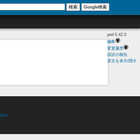
検索
Google検索
perl-5.42.0
編集
変更履歴
誤訳の報告
原文を表示/隠す
tion