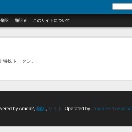
の翻訳
翻訳者
このサイトについて
す特殊トークン。
wered by Amon2,
翻訳
,
サイト
. Operated by
Japan Perl Associa