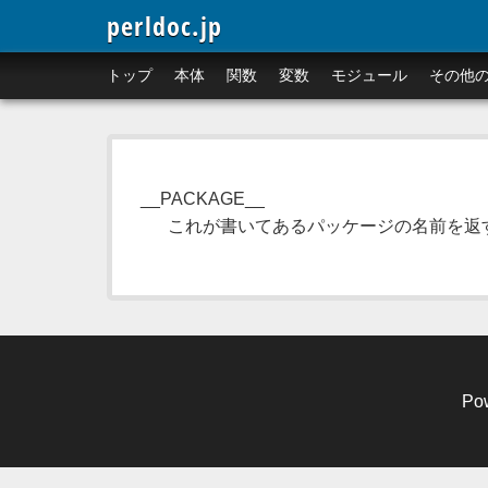
perldoc.jp
トップ
本体
関数
変数
モジュール
その他
__PACKAGE__
これが書いてあるパッケージの名前を返
Po