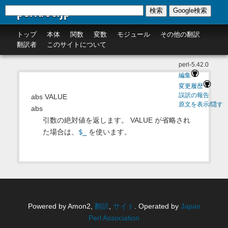
perldoc.jp
検索
Google検索
トップ
本体
関数
変数
モジュール
その他の翻訳
翻訳者
このサイトについて
perl-5.42.0
編集
変更履歴
誤訳の報告
abs VALUE
原文を表示/隠す
abs
引数の絶対値を返します。 VALUE が省略され
た場合は、
$_
を使います。
Powered by Amon2,
翻訳
,
サイト
. Operated by
Japan
Perl Association