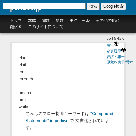
perldoc.jp
検索
Google検索
トップ
本体
関数
変数
モジュール
その他の翻訳
翻訳者
このサイトについて
perl-5.42.0
編集
変更履歴
誤訳の報告
else
原文を表示/隠す
elsif
for
foreach
if
unless
until
while
これらのフロー制御キーワードは
"Compound
Statements" in perlsyn
で 文書化されていま
す。