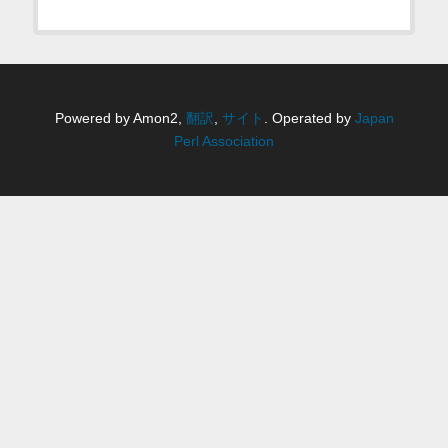
Powered by Amon2,
翻訳
,
サイト
. Operated by
Japan
Perl Association