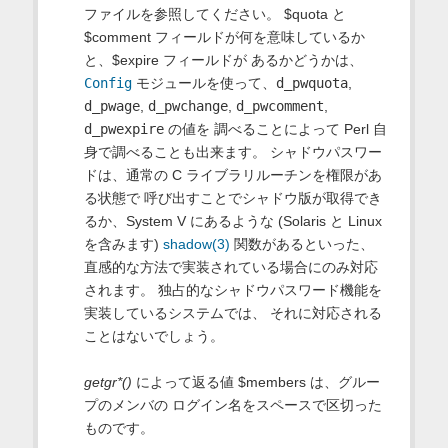
ファイルを参照してください。 $quota と
$comment フィールドが何を意味しているか
と、$expire フィールドが あるかどうかは、
Config
モジュールを使って、
d_pwquota
,
d_pwage
,
d_pwchange
,
d_pwcomment
,
d_pwexpire
の値を 調べることによって Perl 自
身で調べることも出来ます。 シャドウパスワー
ドは、通常の C ライブラリルーチンを権限があ
る状態で 呼び出すことでシャドウ版が取得でき
るか、System V にあるような (Solaris と Linux
を含みます)
shadow(3)
関数があるといった、
直感的な方法で実装されている場合にのみ対応
されます。 独占的なシャドウパスワード機能を
実装しているシステムでは、 それに対応される
ことはないでしょう。
getgr*()
によって返る値 $members は、グルー
プのメンバの ログイン名をスペースで区切った
ものです。