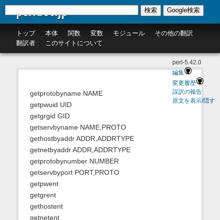
perldoc.jp
検索
Google検索
トップ
本体
関数
変数
モジュール
その他の翻訳
翻訳者
このサイトについて
perl-5.42.0
編集
変更履歴
誤訳の報告
getprotobyname NAME
原文を表示/隠す
getpwuid UID
getgrgid GID
getservbyname NAME,PROTO
gethostbyaddr ADDR,ADDRTYPE
getnetbyaddr ADDR,ADDRTYPE
getprotobynumber NUMBER
getservbyport PORT,PROTO
getpwent
getgrent
gethostent
getnetent