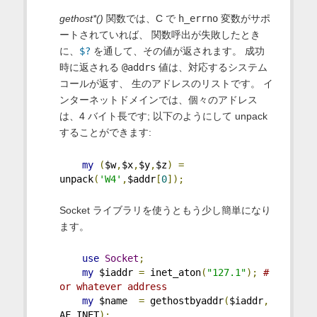
gethost*()
関数では、C で
h_errno
変数がサポ
ートされていれば、 関数呼出が失敗したとき
に、
$?
を通して、その値が返されます。 成功
時に返される
@addrs
値は、対応するシステム
コールが返す、 生のアドレスのリストです。 イ
ンターネットドメインでは、個々のアドレス
は、4 バイト長です; 以下のようにして unpack
することができます:
my
(
$w
,
$x
,
$y
,
$z
)
=
unpack
(
'W4'
,
$addr
[
0
]);
Socket ライブラリを使うともう少し簡単になり
ます。
use
Socket
;
my
 $iaddr 
=
 inet_aton
(
"127.1"
);
# 
or whatever address
my
 $name  
=
 gethostbyaddr
(
$iaddr
,
AF_INET
);