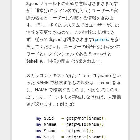
$gcos フィールドの正確な意味はさまざまです
が、通常は(ログイン名ではなく) ユーザーの実
際の名前とユーザーに付随する情報を含みま
す。 但し、多くのシステムではユーザーがこの
情報を変更できるので、この情報は 信頼でき
ず、従って $gcos は汚染されます(
perlsec
を参
照してください)。 ユーザーの暗号化されたパス
ワードとログインシェルである $passwd と
$shell も、同様の理由で汚染されます。
スカラコンテキストでは、*nam、*byname とい
った NAME で検索するもの以外は、 name を返
し、NAME で検索するものは、何か別のものを
返します。 (エントリが存在しなければ、未定義
値が返ります。) 例えば:
my
 $uid   
=
 getpwnam
(
$name
);
my
 $name  
=
 getpwuid
(
$num
);
my
 $name  
=
 getpwent
();
my
 $gid   
=
 getgrnam
(
$name
);