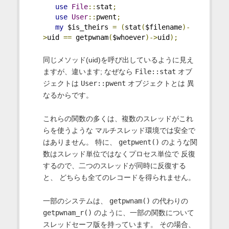
use
File
::
stat
;
use
User
::
pwent
;
my
 $is_theirs 
=
(
stat
(
$filename
)-
>
uid 
==
 getpwnam
(
$whoever
)->
uid
);
同じメソッド(uid)を呼び出しているように見え
ますが、違います; なぜなら
File::stat
オブ
ジェクトは
User::pwent
オブジェクトとは 異
なるからです。
これらの関数の多くは、複数のスレッドがこれ
らを使うような マルチスレッド環境では安全で
はありません。 特に、
getpwent()
のような関
数はスレッド単位ではなくプロセス単位で 反復
するので、二つのスレッドが同時に反復する
と、 どちらも全てのレコードを得られません。
一部のシステムは、
getpwnam()
の代わりの
getpwnam_r()
のように、一部の関数について
スレッドセーフ版を持っています。 その場合、