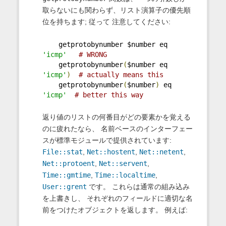
取らないにも関わらず、リスト演算子の優先順
位を持ちます; 従って 注意してください:
    getprotobynumber $number eq 
'icmp'
# WRONG
    getprotobynumber
(
$number eq 
'icmp'
)
# actually means this
    getprotobynumber
(
$number
)
 eq 
'icmp'
# better this way
返り値のリストの何番目がどの要素かを覚える
のに疲れたなら、 名前ベースのインターフェー
スが標準モジュールで提供されています:
File::stat
,
Net::hostent
,
Net::netent
,
Net::protoent
,
Net::servent
,
Time::gmtime
,
Time::localtime
,
User::grent
です。 これらは通常の組み込み
を上書きし、 それぞれのフィールドに適切な名
前をつけたオブジェクトを返します。 例えば: