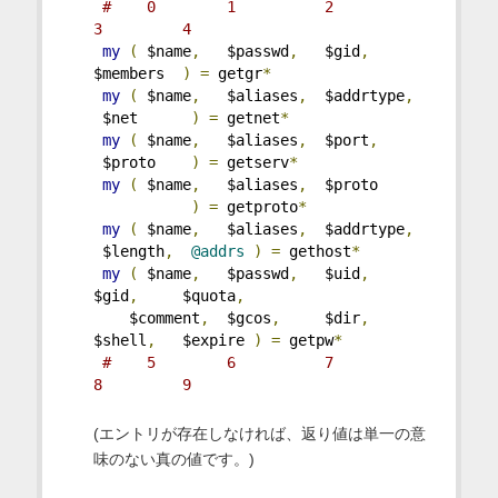
#    0        1          2           
3         4
my
(
 $name
,
   $passwd
,
   $gid
,
$members  
)
=
 getgr
*
my
(
 $name
,
   $aliases
,
  $addrtype
,
 $net      
)
=
 getnet
*
my
(
 $name
,
   $aliases
,
  $port
,
 $proto    
)
=
 getserv
*
my
(
 $name
,
   $aliases
,
  $proto     
)
=
 getproto
*
my
(
 $name
,
   $aliases
,
  $addrtype
,
 $length
,
@addrs
)
=
 gethost
*
my
(
 $name
,
   $passwd
,
   $uid
,
$gid
,
     $quota
,
    $comment
,
  $gcos
,
     $dir
,
$shell
,
   $expire 
)
=
 getpw
*
#    5        6          7           
8         9
(エントリが存在しなければ、返り値は単一の意
味のない真の値です。)