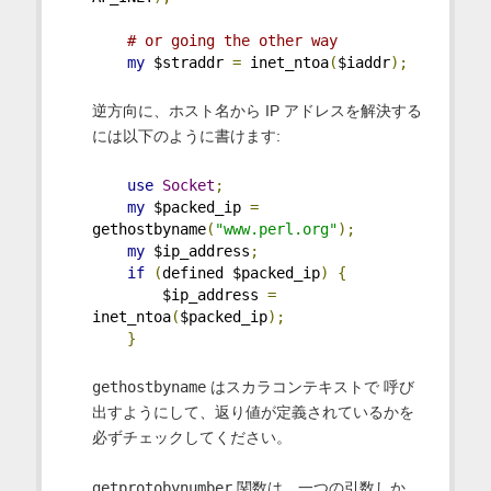
# or going the other way
my
 $straddr 
=
 inet_ntoa
(
$iaddr
);
逆方向に、ホスト名から IP アドレスを解決する
には以下のように書けます:
use
Socket
;
my
 $packed_ip 
=
gethostbyname
(
"www.perl.org"
);
my
 $ip_address
;
if
(
defined $packed_ip
)
{
        $ip_address 
=
inet_ntoa
(
$packed_ip
);
}
gethostbyname
はスカラコンテキストで 呼び
出すようにして、返り値が定義されているかを
必ずチェックしてください。
getprotobynumber
関数は、一つの引数しか