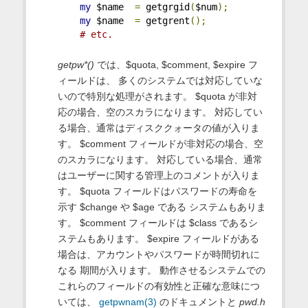
my
 $name  
=
 getgrgid
(
$num
);
my
 $name  
=
 getgrent
();
# etc.
getpw*()
では、$quota, $comment, $expire フ
ィールドは、 多くのシステムでは対応していな
いので特別な処理がされます。 $quota が非対
応の場合、空のスカラになります。 対応してい
る場合、通常はディスククォータの値が入りま
す。 $comment フィールドが非対応の場合、空
のスカラになります。 対応している場合、通常
はユーザーに関する管理上のコメントが入りま
す。 $quota フィールドはパスワードの寿命を
示す $change や $age である システムもありま
す。 $comment フィールドは $class であるシ
ステムもあります。 $expire フィールドがある
場合は、アカウントやパスワードが時間切れに
なる 期間が入ります。 動作させるシステムでの
これらのフィールドの有効性と正確な意味につ
いては、
getpwnam(3)
のドキュメントと
pwd.h