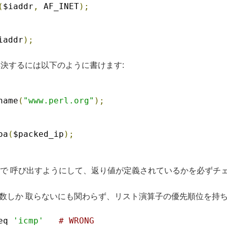
(
$iaddr
,
 AF_INET
);
iaddr
);
解決するには以下のように書けます:
name
(
"www.perl.org"
);
oa
(
$packed_ip
);
で 呼び出すようにして、返り値が定義されているかを必ずチ
数しか 取らないにも関わらず、リスト演算子の優先順位を持ちま
eq 
'icmp'
# WRONG