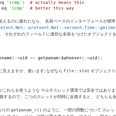
eq 
'icmp'
)
# actually means this
 eq 
'icmp'
# better this way
覚えるのに疲れたなら、 名前ベースのインターフェースが標準
netent
Net::protoent
Net::servent
Time::gmtime
,
,
,
、 それぞれのフィールドに適切な名前をつけたオブジェクトを
ename
)->
uid 
==
 getpwnam
(
$whoever
)->
uid
);
File::stat
うに見えますが、違います; なぜなら
オブジェク
がこれらを使うような マルチスレッド環境では安全ではありま
反復するので、二つのスレッドが同時に反復すると、 どちらも
getpwnam_r()
わりの
のように、一部の関数について スレッド