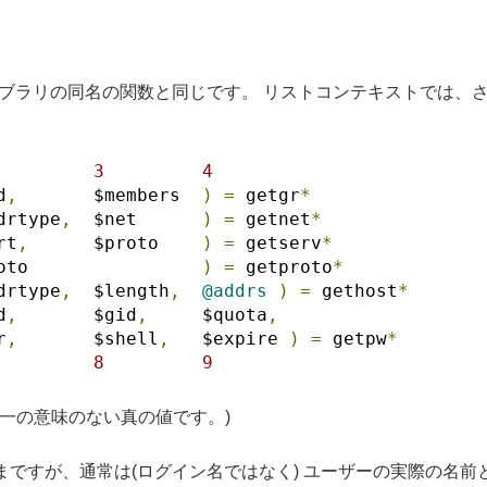
イブラリの同名の関数と同じです。 リストコンテキストでは、さま
         3         4
d
,
       $members  
)
=
 getgr
*
drtype
,
  $net      
)
=
 getnet
*
rt
,
      $proto    
)
=
 getserv
*
oto                
)
=
 getproto
*
drtype
,
  $length
,
@addrs
)
=
 gethost
*
d
,
       $gid
,
     $quota
,
r
,
       $shell
,
   $expire 
)
=
 getpw
*
         8         9
一の意味のない真の値です。)
ざまですが、通常は(ログイン名ではなく) ユーザーの実際の名