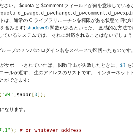
。 $quota と $comment フィールドが何を意味しているか
wquota
d_pwage
d_pwchange
d_pwcomment
d_pwexpi
,
,
,
,
ドは、通常の C ライブラリルーチンを権限がある状態で 呼
nux を含みます)
shadow(3)
関数があるといった、 直感的な方法
しているシステムでは、 それに対応されることはないでしょう
 は、グループのメンバの ログイン名をスペースで区切ったものです
$?
がサポートされていれば、 関数呼出が失敗したときに、
を
コールが返す、 生のアドレスのリストです。 インターネットド
ことができます:
(
'W4'
,
$addr
[
0
]);
単になります。
7.1"
);
# or whatever address