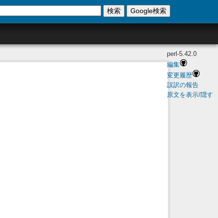
検索
Google検索
perl-5.42.0
編集
変更履歴
誤訳の報告
原文を表示/隠す