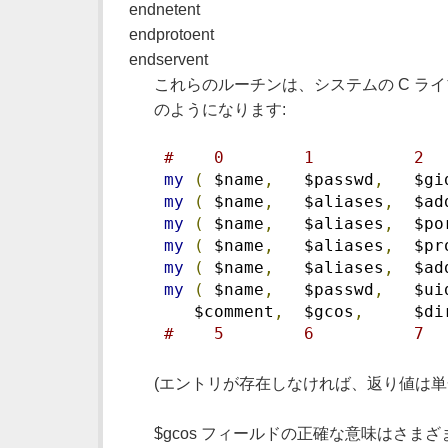
endnetent
endprotoent
endservent
これらのルーチンは、システムの C ラ
のようになります:
#    0        1          2  
my
(
 $name
,
   $passwd
,
   $gi
my
(
 $name
,
   $aliases
,
  $ad
my
(
 $name
,
   $aliases
,
  $po
my
(
 $name
,
   $aliases
,
  $pr
my
(
 $name
,
   $aliases
,
  $ad
my
(
 $name
,
   $passwd
,
   $ui
    $comment
,
  $gcos
,
     $di
#    5        6          7  
(エントリが存在しなければ、返り値は単
$gcos フィールドの正確な意味はさま