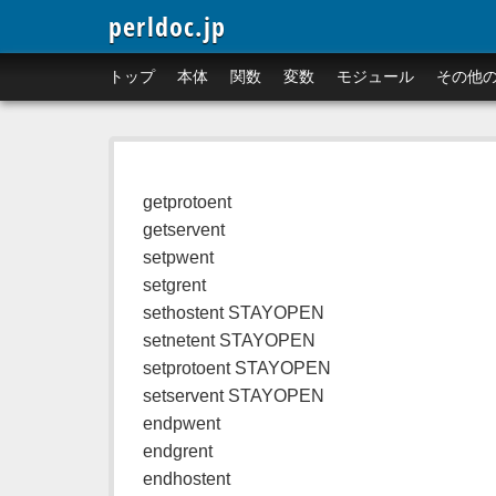
perldoc.jp
トップ
本体
関数
変数
モジュール
その他
getprotoent
getservent
setpwent
setgrent
sethostent STAYOPEN
setnetent STAYOPEN
setprotoent STAYOPEN
setservent STAYOPEN
endpwent
endgrent
endhostent