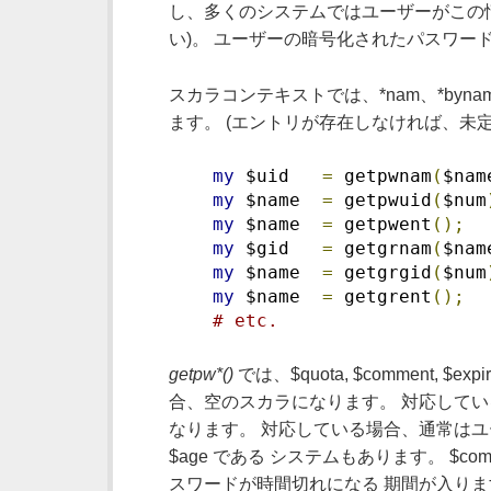
し、多くのシステムではユーザーがこの情報
い)。 ユーザーの暗号化されたパスワードとロ
スカラコンテキストでは、*nam、*byn
ます。 (エントリが存在しなければ、未定
my
 $uid   
=
 getpwnam
(
$nam
my
 $name  
=
 getpwuid
(
$num
my
 $name  
=
 getpwent
();
my
 $gid   
=
 getgrnam
(
$nam
my
 $name  
=
 getgrgid
(
$num
my
 $name  
=
 getgrent
();
# etc.
getpw*()
では、$quota, $comment
合、空のスカラになります。 対応してい
なります。 対応している場合、通常はユーザ
$age である システムもあります。 $co
スワードが時間切れになる 期間が入り