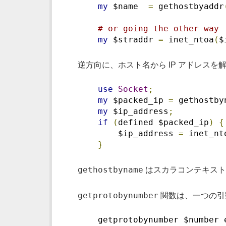
my
 $name  
=
 gethostbyaddr
# or going the other way
my
 $straddr 
=
 inet_ntoa
(
$
逆方向に、ホスト名から IP アドレスを
use
Socket
;
my
 $packed_ip 
=
 gethostby
my
 $ip_address
;
if
(
defined $packed_ip
)
{
        $ip_address 
=
 inet_nt
}
gethostbyname
はスカラコンテキスト
getprotobynumber
関数は、一つの引
    getprotobynumber $number 