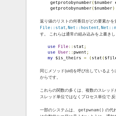
    getprotobynumber
(
$number 
    getprotobynumber
(
$number
)
返り値のリストの何番目がどの要素かを
File::stat
Net::hostent
Net::
,
,
す。 これらは通常の組み込みを上書きし
use
File
::
stat
;
use
User
::
pwent
;
my
 $is_theirs 
=
(
stat
(
$fil
同じメソッド(uid)を呼び出しているよ
からです。
これらの関数の多くは、複数のスレッド
スレッド単位ではなくプロセス単位で 
getpwnam()
一部のシステムは、
の代