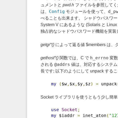
ュメントと
pwd.h
ファイルを参照してください
Config
d_p
は、
モジュールを使って、
べることも出来ます。 シャドウパスワー
System V にあるような (Solaris と Li
独占的なシャドウパスワード機能を実装
getgr*()
によって返る値 $members
h_errno
gethost*()
関数では、C で
変数
@addrs
される
値は、対応するシステム
長です; 以下のようにして unpack する
my
(
$w
,
$x
,
$y
,
$z
)
=
 unpack
Socket ライブラリを使うともう少し簡
use
Socket
;
my
 $iaddr 
=
 inet_aton
(
"12