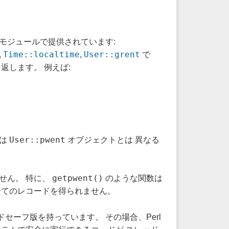
モジュールで提供されています:
Time::localtime
User::grent
,
,
で
返します。 例えば:
User::pwent
トは
オブジェクトとは 異なる
getpwent()
せん。 特に、
のような関数は
全てのレコードを得られません。
セーフ版を持っています。 その場合、Perl