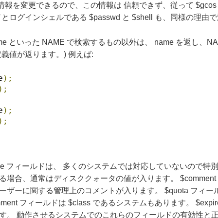
を変更できるので、この情報は 信頼できず、従って $gcos
グインシェルである $passwd と $shell も、同様の理
ame といった NAME で検索するもの以外は、 name を返し
義値が返ります。) 例えば:
e
);
);
e
);
);
, $expire フィールドは、 多くのシステムでは対応していないので
る場合、通常はディスククォータの値が入ります。 $commen
ーに関する管理上のコメントが入ります。 $quota フィールド
mment フィールドは $class であるシステムもあります。 $
ます。 動作させるシステムでのこれらのフィールドの有効性と