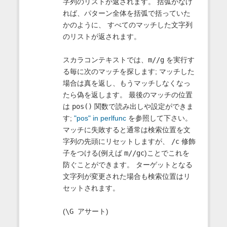
字列のリストが返されます。 括弧がなけ
れば、パターン全体を括弧で括っていた
かのように、 すべてのマッチした文字列
のリストが返されます。
スカラコンテキストでは、
m//g
を実行す
る毎に次のマッチを探します; マッチした
場合は真を返し、もうマッチしなくなっ
たら偽を返します。 最後のマッチの位置
は
pos()
関数で読み出しや設定ができま
す;
"pos" in perlfunc
を参照して下さい。
マッチに失敗すると通常は検索位置を文
字列の先頭にリセットしますが、
/c
修飾
子をつける(例えば
m//gc
)ことでこれを
防ぐことができます。 ターゲットとなる
文字列が変更された場合も検索位置はリ
セットされます。
(
\G アサート
)