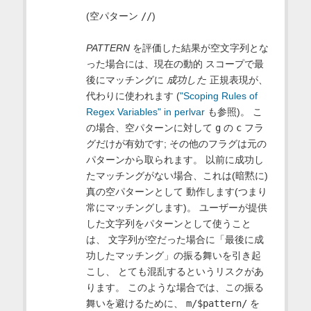
(空パターン
//
)
PATTERN
を評価した結果が空文字列とな
った場合には、現在の動的 スコープで最
後にマッチングに
成功した
正規表現が、
代わりに使われます (
"Scoping Rules of
Regex Variables" in perlvar
も参照)。 こ
の場合、空パターンに対して
g
の
c
フラ
グだけが有効です; その他のフラグは元の
パターンから取られます。 以前に成功し
たマッチングがない場合、これは(暗黙に)
真の空パターンとして 動作します(つまり
常にマッチングします)。 ユーザーが提供
した文字列をパターンとして使うこと
は、 文字列が空だった場合に「最後に成
功したマッチング」の振る舞いを引き起
こし、 とても混乱するというリスクがあ
ります。 このような場合では、この振る
舞いを避けるために、
m/$pattern/
を