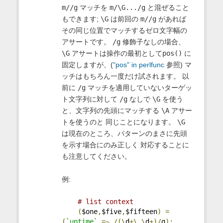
m//g
マッチを
m/\G.../g
と混ぜること
もできます;
\G
は前回の
m//g
があれば
その同じ位置でマッチするゼロ文字幅の
アサートです。
/g
修飾子なしの場合、
\G
アサートは操作の最初として
pos()
に
固定しますが、(
"pos" in perlfunc
参照) マ
ッチはもちろん一度だけ試されます。 以
前に
/g
マッチを適用していないターゲッ
ト文字列に対して
/g
なしで
\G
を使う
と、文字列の先頭にマッチする
\A
アサー
トを使うのと 同じことになります。
\G
は現在のところ、パターンのまさに先頭
を示す場合にのみ正しく 対応することに
も注意してください。
例:
# list context
(
$one
,
$five
,
$fifteen
)
=
(
`uptime`
=~
/(\
d
+\.\
d
+)/
g
);