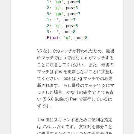
1
:
'oo'
,
 pos
=
4
2
:
'q'
,
 pos
=
5
3
:
'pp'
,
 pos
=
7
1
:
''
,
 pos
=
7
2
:
'q'
,
 pos
=
8
3
:
''
,
 pos
=
8
Final
:
'q'
,
 pos
=
8
\G
なしでのマッチが行われたため、最後
のマッチでは
p
ではなく
q
がマッチする
ことに注意してください。 また、最後の
マッチは
pos
を更新しないことに注意し
てください。
pos
は
/g
マッチでのみ更
新されます。 もし最後のマッチで
p
にマ
ッチした場合、かなりの確率で とても古
い (5.6.0 以前の) Perl で実行しているは
ずです。
lex
風にスキャンするために便利な指定
は
/\G.../gc
です。 文字列を部分ごと
に処理するためにいくつかの正規表現を