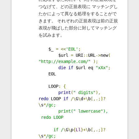
つなげて、どの正規表現に マッチングし
たかによって異なる処理をすることがで
きます。 それぞれの正規表現は前の正規
表現が飛ばした部分に対してマッチング
を試みます。
    $_ 
=
<<
'EOL'
;
        $url 
=
 URI
::
URL
->
new
(
"http://example.com/"
);
die
if
 $url eq 
"xXx"
;
    EOL
    LOOP
:
{
print
(
" digits"
),
redo
 LOOP 
if
/\
G
\
d
+\
b
[,.;]?
\
s
*
/gc;
        print(" lowercase"),   
 redo LOOP
      if /
\
G
\
p
{
Ll
}+\
b
[,.;]?
\
s
*
/gc;