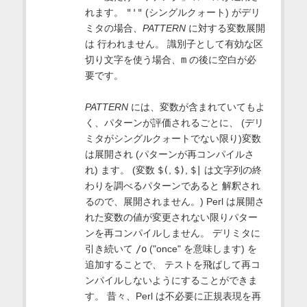
れます。
"'"
(シングルクォート) がデリ
ミタの場合、
PATTERN
に対する変数展開
は 行われません。 識別子として有効な区
切り文字を使う場合、
m
の後に空白が必
要です。
PATTERN
には、変数が含まれていてもよ
く、パターンが評価されるごとに、 (デリ
ミタがシングルクォートでない限り)変数
は展開され (パターンが再コンパイルさ
れ) ます。 (変数
$(
,
$)
,
$|
は文字列の終
わりを調べるパターンであると 解釈され
るので、展開されません。) Perl は展開さ
れた変数の値が変更されない限りパター
ンを再コンパイルしません。 デリミタに
引き続いて
/o
("once" を意味します) を
追加することで、 テストを飛ばして再コ
ンパイルしないようにすることができま
す。 昔々、Perl は不必要に正規表現を再