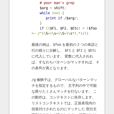
# poor man's grep
    $arg 
=
 shift
;
while
(<>)
{
print
if
/
$arg
/;
}
if
((
$F1
,
 $F2
,
 $Etc
)
=
(
$foo 
=~
/^(\
S
+)\
s
+(\
S
+)\
s
*(.*)/))
最後の例は、
$foo
を最初の 2 つの単語と
行の残りに分解し、
$F1
と
$F2
と
$Etc
に代入しています。 変数に代入されれ
ば、すなわちパターンがマッチすれば、 if
の条件が真となります。
/g
修飾子は、グローバルなパターンマッ
チを指定するもので、 文字列の中で可能
な限りたくさんマッチを行ないます。 こ
の動作は、コンテキストに依存します。
リストコンテキストでは、正規表現内の
括弧付けされたものにマッチした 部分文