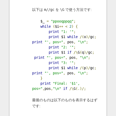
以下は
m//gc
を
\G
で使う方法です:
    $_ 
=
"ppooqppqq"
;
while
(
$i
++
<
2
)
{
print
"1: '"
;
print
 $1 
while
/(
o
)/
gc
;
print
"', pos="
,
 pos
,
"\n"
;
print
"2: '"
;
print
 $1 
if
/\
G
(
q
)/
gc
;
print
"', pos="
,
 pos
,
"\n"
;
print
"3: '"
;
print
 $1 
while
/(
p
)/
gc
;
print
"', pos="
,
 pos
,
"\n"
;
}
print
"Final: '$1', 
pos="
,
pos
,
"\n"
if
/\
G
(.)/;
最後のものは以下のものを表示するはず
です: