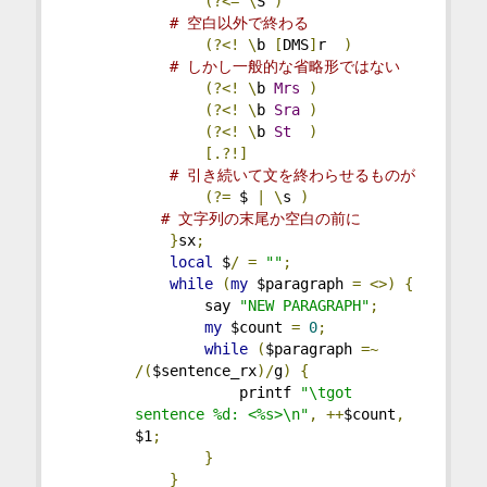
(?<=
\
S 
)
# 空白以外で終わる
(?<!
\
b 
[
DMS
]
r  
)
# しかし一般的な省略形ではない
(?<!
\
b 
Mrs
)
(?<!
\
b 
Sra
)
(?<!
\
b 
St
)
[.?!]
# 引き続いて文を終わらせるものが
(?=
 $ 
|
\
s 
)
# 文字列の末尾か空白の前に
}
sx
;
local
 $
/
=
""
;
while
(
my
 $paragraph 
=
<>)
{
        say 
"NEW PARAGRAPH"
;
my
 $count 
=
0
;
while
(
$paragraph 
=~
/(
$sentence_rx
)/
g
)
{
            printf 
"\tgot 
sentence %d: <%s>\n"
,
++
$count
,
$1
;
}
}