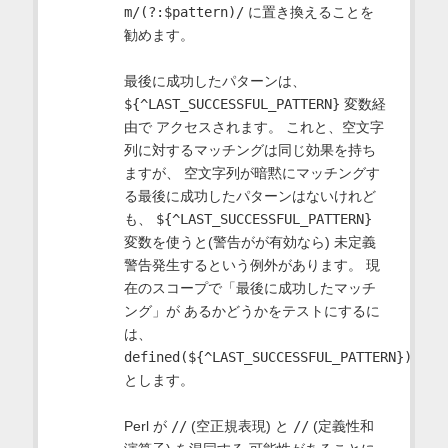
m/(?:$pattern)/
に置き換えることを
勧めます。
最後に成功したパターンは、
${^LAST_SUCCESSFUL_PATTERN}
変数経
由で アクセスされます。 これと、空文字
列に対するマッチングは同じ効果を持ち
ますが、 空文字列が暗黙にマッチングす
る最後に成功したパターンはないけれど
も、
${^LAST_SUCCESSFUL_PATTERN}
変数を使うと(警告がが有効なら) 未定義
警告発生するという例外があります。 現
在のスコープで「最後に成功したマッチ
ング」が あるかどうかをテストにするに
は、
defined(${^LAST_SUCCESSFUL_PATTERN})
とします。
Perl が
//
(空正規表現) と
//
(定義性和