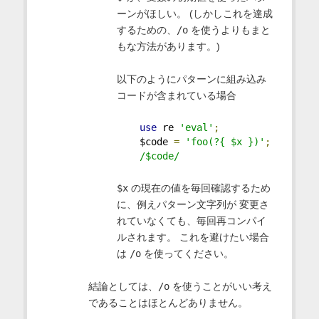
ーンがほしい。 (しかしこれを達成
するための、
/o
を使うよりもまと
もな方法があります。)
以下のようにパターンに組み込み
コードが含まれている場合
use
 re 
'eval'
;
    $code 
=
'foo(?{ $x })'
;
/$code/
$x
の現在の値を毎回確認するため
に、例えパターン文字列が 変更さ
れていなくても、毎回再コンパイ
ルされます。 これを避けたい場合
は
/o
を使ってください。
結論としては、
/o
を使うことがいい考え
であることはほとんどありません。