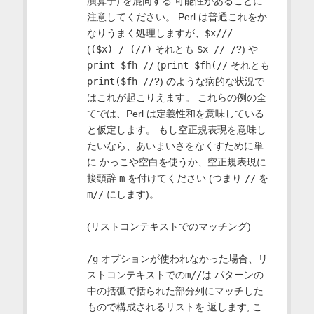
演算子) を混同する 可能性があることに
注意してください。 Perl は普通これをか
なりうまく処理しますが、
$x///
(
($x) / (//)
それとも
$x // /
?) や
print $fh //
(
print $fh(//
それとも
print($fh //
?) のような病的な状況で
はこれが起こりえます。 これらの例の全
てでは、Perl は定義性和を意味している
と仮定します。 もし空正規表現を意味し
たいなら、あいまいさをなくすために単
に かっこや空白を使うか、空正規表現に
接頭辞
m
を付けてください (つまり
//
を
m//
にします)。
(リストコンテキストでのマッチング)
/g
オプションが使われなかった場合、リ
ストコンテキストでの
m//
は パターンの
中の括弧で括られた部分列にマッチした
もので構成されるリストを 返します; こ