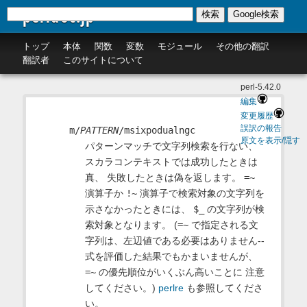
perldoc.jp
検索
Google検索
トップ
本体
関数
変数
モジュール
その他の翻訳
翻訳者
このサイトについて
perl-5.42.0
編集
変更履歴
誤訳の報告
m/
PATTERN
/msixpodualngc
原文を表示/隠す
パターンマッチで文字列検索を行ない、
スカラコンテキストでは成功したときは
真、 失敗したときは偽を返します。
=~
演算子か
!~
演算子で検索対象の文字列を
示さなかったときには、
$_
の文字列が検
索対象となります。 (
=~
で指定される文
字列は、左辺値である必要はありません--
式を評価した結果でもかまいませんが、
=~
の優先順位がいくぶん高いことに 注意
してください。)
perlre
も参照してくださ
い。