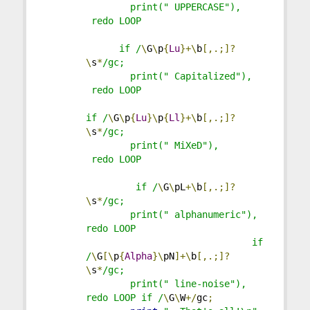
        print(" UPPERCASE"),   
 redo LOOP
      if /
\
G
\
p
{
Lu
}+\
b
[,.;]?
\
s
*
/gc;
        print(" Capitalized"), 
 redo LOOP
if /
\
G
\
p
{
Lu
}\
p
{
Ll
}+\
b
[,.;]?
\
s
*
/gc;
        print(" MiXeD"),       
 redo LOOP
         if /
\
G
\
pL
+\
b
[,.;]?
\
s
*
/gc;
        print(" alphanumeric"), 
redo LOOP
                              if 
/
\
G
[\
p
{
Alpha
}\
pN
]+\
b
[,.;]?
\
s
*
/gc;
        print(" line-noise"),   
redo LOOP if /
\
G
\
W
+/
gc
;