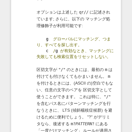
オプションは上述した
qr//
に記述され
ています; さらに、以下の マッチング処
理修飾子が利用可能です:
    g  
グローバルにマッチング、つま
り、すべてを探し出す。
    c  
/
g 
が有効なとき、マッチングに
失敗しても検索位置をリセットしない。
区切文字が
"/"
のときには、最初の
m
は
付けても付けなくてもかまいません。
m
を付けるときには、(ASCII の)空白でもな
い、任意の文字のペアを 区切文字として
使うことができます。 これは特に、
"/"
を含むパス名にパターンマッチングを行
なうときに、 LTS (傾斜楊枝症候群) を避
けるために便利でしょう。 "?" がデリミ
タなら、後述する
m?
PATTERN
?
にある
「一度だけマッチング」 ルールが適用さ