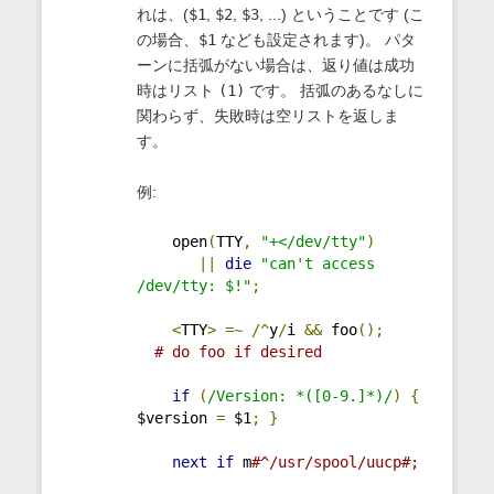
れは、(
$1
,
$2
,
$3
, ...) ということです (こ
の場合、
$1
なども設定されます)。 パタ
ーンに括弧がない場合は、返り値は成功
時はリスト
(1)
です。 括弧のあるなしに
関わらず、失敗時は空リストを返しま
す。
例:
    open
(
TTY
,
"+</dev/tty"
)
||
die
"can't access 
/dev/tty: $!"
;
<
TTY
>
=~
/^
y
/
i 
&&
 foo
();
# do foo if desired
if
(
/Version: *([0-9.]*)/
)
{
$version 
=
 $1
;
}
next
if
 m
#^/usr/spool/uucp#;