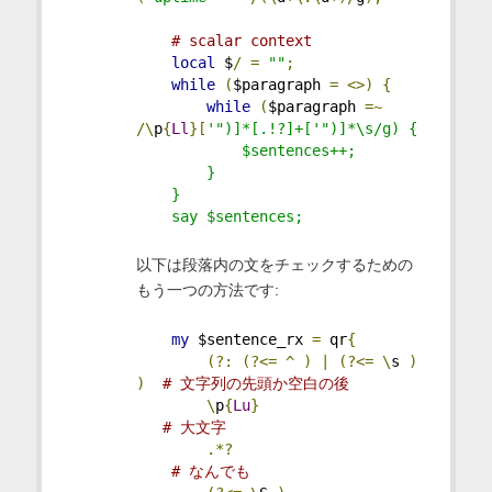
# scalar context
local
 $
/
=
""
;
while
(
$paragraph 
=
<>)
{
while
(
$paragraph 
=~
/\
p
{
Ll
}[
'")]*[.!?]+['")]*\s/g) {
            $sentences++;
        }
    }
    say $sentences;
以下は段落内の文をチェックするための
もう一つの方法です:
my
 $sentence_rx 
=
 qr
{
(?:
(?<=
^
)
|
(?<=
\
s 
)
)
# 文字列の先頭か空白の後
\
p
{
Lu
}
# 大文字
.*?
# なんでも