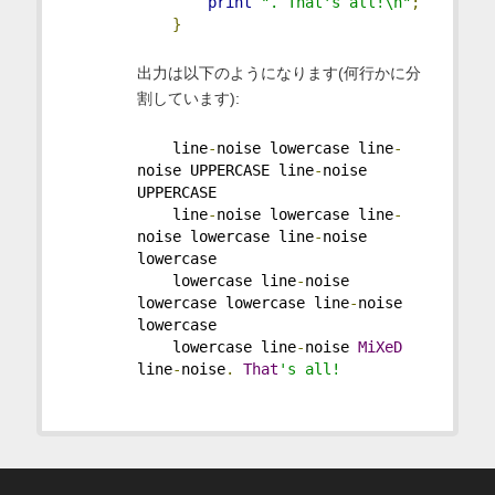
print
". That's all!\n"
;
}
出力は以下のようになります(何行かに分
割しています):
    line
-
noise lowercase line
-
noise UPPERCASE line
-
noise 
UPPERCASE
    line
-
noise lowercase line
-
noise lowercase line
-
noise 
lowercase
    lowercase line
-
noise 
lowercase lowercase line
-
noise 
lowercase
    lowercase line
-
noise 
MiXeD
line
-
noise
.
That
's all!