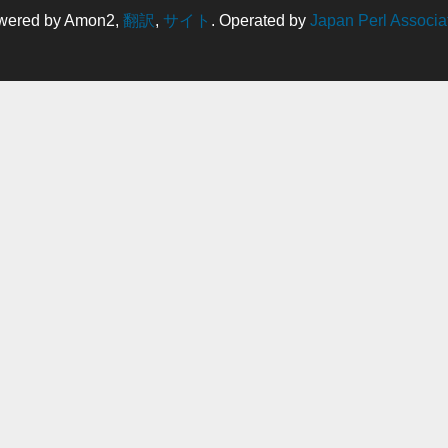
wered by Amon2,
翻訳
,
サイト
. Operated by
Japan Perl Associa