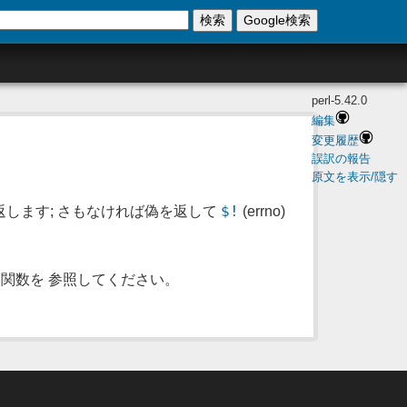
検索
Google検索
perl-5.42.0
編集
変更履歴
誤訳の報告
原文を表示/隠す
$!
返します; さもなければ偽を返して
(errno)
関数を 参照してください。