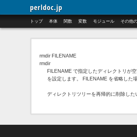
perldoc.jp
トップ
本体
関数
変数
モジュール
その他
rmdir FILENAME
rmdir
FILENAME で指定したディレクトリ
を設定します。 FILENAME を省略し
ディレクトリツリーを再帰的に削除したい (