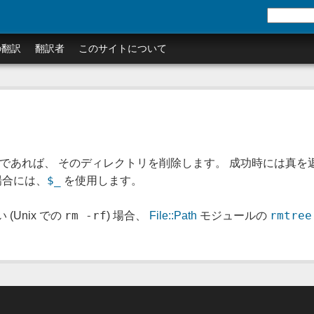
の翻訳
翻訳者
このサイトについて
が空であれば、 そのディレクトリを削除します。 成功時には真を
$_
た場合には、
を使用します。
rm -rf
rmtree
Unix での
) 場合、
File::Path
モジュールの