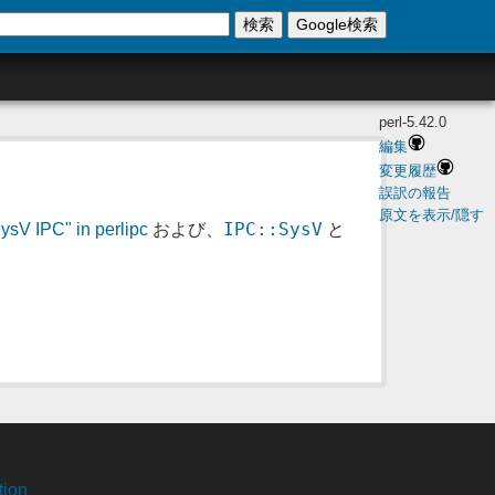
検索
Google検索
perl-5.42.0
編集
変更履歴
誤訳の報告
原文を表示/隠す
IPC::SysV
ysV IPC" in perlipc
および、
と
tion