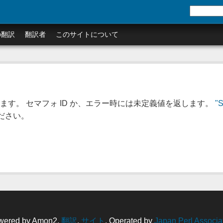
の翻訳
翻訳者
このサイトについて
ます。 セマフォ ID か、エラー時には未定義値を返します。
"S
ださい。
wered by Amon2,
翻訳
,
サイト
. Operated by
Japan Perl Associa