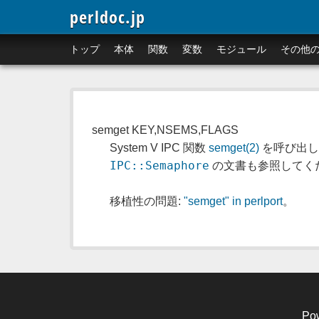
perldoc.jp
トップ
本体
関数
変数
モジュール
その他
semget KEY,NSEMS,FLAGS
System V IPC 関数
semget(2)
を呼び出し
IPC::Semaphore
の文書も参照してく
移植性の問題:
"semget" in perlport
。
Po