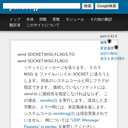
perldoc.jp
検索
Google検索
トップ
本体
関数
変数
モジュール
その他の翻訳
翻訳者
このサイトについて
perl-5.42.0
編集
変更履歴
誤訳の報告
send SOCKET,MSG,FLAGS,TO
原文を表示/隠す
send SOCKET,MSG,FLAGS
ソケットにメッセージを送ります。 スカラ
MSG を ファイルハンドル SOCKET に送ろうと
します。 同名のシステムコールと同じフラグが
指定できます。 接続していないソケットには、
send to
に接続先を指定しなければならず、 こ
の場合、
sendto(2)
を実行します。 送信した文
字数か、エラー時には、未定義値を返します。
システムコール
sendmsg(2)
は現在実装されて
いません。 例については
"UDP: Message
Passing" in perlipc
を参照してください。