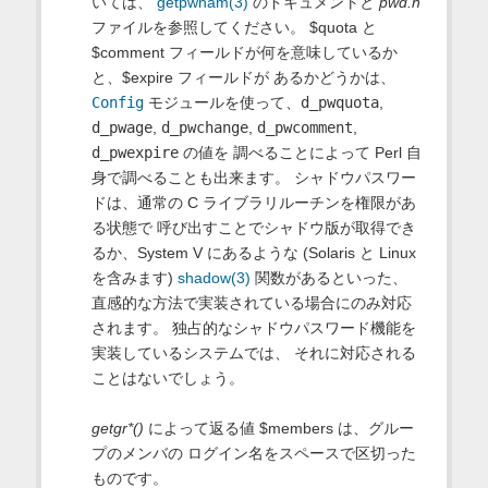
いては、
getpwnam(3)
のドキュメントと
pwd.h
ファイルを参照してください。 $quota と
$comment フィールドが何を意味しているか
と、$expire フィールドが あるかどうかは、
Config
モジュールを使って、
d_pwquota
,
d_pwage
,
d_pwchange
,
d_pwcomment
,
d_pwexpire
の値を 調べることによって Perl 自
身で調べることも出来ます。 シャドウパスワー
ドは、通常の C ライブラリルーチンを権限があ
る状態で 呼び出すことでシャドウ版が取得でき
るか、System V にあるような (Solaris と Linux
を含みます)
shadow(3)
関数があるといった、
直感的な方法で実装されている場合にのみ対応
されます。 独占的なシャドウパスワード機能を
実装しているシステムでは、 それに対応される
ことはないでしょう。
getgr*()
によって返る値 $members は、グルー
プのメンバの ログイン名をスペースで区切った
ものです。