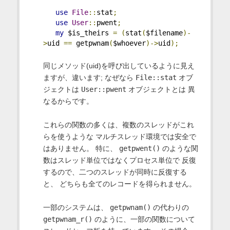
use
File
::
stat
;
use
User
::
pwent
;
my
 $is_theirs 
=
(
stat
(
$filename
)-
>
uid 
==
 getpwnam
(
$whoever
)->
uid
);
同じメソッド(uid)を呼び出しているように見え
ますが、違います; なぜなら
File::stat
オブ
ジェクトは
User::pwent
オブジェクトとは 異
なるからです。
これらの関数の多くは、複数のスレッドがこれ
らを使うような マルチスレッド環境では安全で
はありません。 特に、
getpwent()
のような関
数はスレッド単位ではなくプロセス単位で 反復
するので、二つのスレッドが同時に反復する
と、 どちらも全てのレコードを得られません。
一部のシステムは、
getpwnam()
の代わりの
getpwnam_r()
のように、一部の関数について