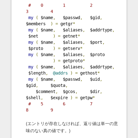
#    0        1          2           
3         4
my
(
 $name
,
   $passwd
,
   $gid
,
$members  
)
=
 getgr
*
my
(
 $name
,
   $aliases
,
  $addrtype
,
 $net      
)
=
 getnet
*
my
(
 $name
,
   $aliases
,
  $port
,
 $proto    
)
=
 getserv
*
my
(
 $name
,
   $aliases
,
  $proto     
)
=
 getproto
*
my
(
 $name
,
   $aliases
,
  $addrtype
,
 $length
,
@addrs
)
=
 gethost
*
my
(
 $name
,
   $passwd
,
   $uid
,
$gid
,
     $quota
,
    $comment
,
  $gcos
,
     $dir
,
$shell
,
   $expire 
)
=
 getpw
*
#    5        6          7           
8         9
(エントリが存在しなければ、返り値は単一の意
味のない真の値です。)