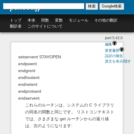
perldoc.jp
検索
Google検索
トップ
本体
関数
変数
モジュール
その他の翻訳
翻訳者
このサイトについて
perl-5.42.0
編集
変更履歴
誤訳の報告
setservent STAYOPEN
原文を表示/隠す
endpwent
endgrent
endhostent
endnetent
endprotoent
endservent
これらのルーチンは、システムの C ライブラリ
の同名の関数と同じです。 リストコンテキスト
では、さまざまな get ルーチンからの返り値
は、次のようになります: