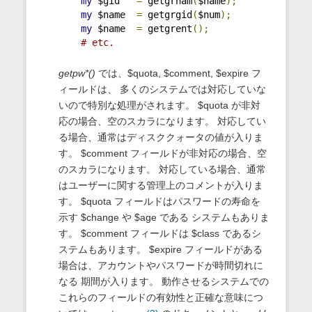
my
 $gid   
=
 getgrnam
(
$name
);
my
 $name  
=
 getgrgid
(
$num
);
my
 $name  
=
 getgrent
();
# etc.
getpw*()
では、$quota, $comment, $expire フ
ィールドは、 多くのシステムでは対応していな
いので特別な処理がされます。 $quota が非対
応の場合、空のスカラになります。 対応してい
る場合、通常はディスククォータの値が入りま
す。 $comment フィールドが非対応の場合、空
のスカラになります。 対応している場合、通常
はユーザーに関する管理上のコメントが入りま
す。 $quota フィールドはパスワードの寿命を
示す $change や $age である システムもありま
す。 $comment フィールドは $class であるシ
ステムもあります。 $expire フィールドがある
場合は、アカウントやパスワードが時間切れに
なる 期間が入ります。 動作させるシステムでの
これらのフィールドの有効性と正確な意味につ