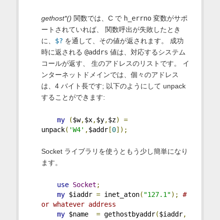
gethost*()
関数では、C で
h_errno
変数がサポ
ートされていれば、 関数呼出が失敗したとき
に、
$?
を通して、その値が返されます。 成功
時に返される
@addrs
値は、対応するシステム
コールが返す、 生のアドレスのリストです。 イ
ンターネットドメインでは、個々のアドレス
は、4 バイト長です; 以下のようにして unpack
することができます:
my
(
$w
,
$x
,
$y
,
$z
)
=
unpack
(
'W4'
,
$addr
[
0
]);
Socket ライブラリを使うともう少し簡単になり
ます。
use
Socket
;
my
 $iaddr 
=
 inet_aton
(
"127.1"
);
# 
or whatever address
my
 $name  
=
 gethostbyaddr
(
$iaddr
,