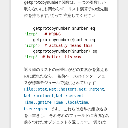
getprotobynumber
関数は、一つの引数しか
取らないにも関わらず、リスト演算子の優先順
位を持ちます; 従って 注意してください:
    getprotobynumber $number eq 
'icmp'
# WRONG
    getprotobynumber
(
$number eq 
'icmp'
)
# actually means this
    getprotobynumber
(
$number
)
 eq 
'icmp'
# better this way
返り値のリストの何番目がどの要素かを覚える
のに疲れたなら、 名前ベースのインターフェー
スが標準モジュールで提供されています:
File::stat
,
Net::hostent
,
Net::netent
,
Net::protoent
,
Net::servent
,
Time::gmtime
,
Time::localtime
,
User::grent
です。 これらは通常の組み込み
を上書きし、 それぞれのフィールドに適切な名
前をつけたオブジェクトを返します。 例えば: