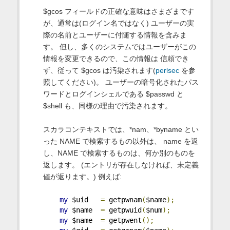
$gcos フィールドの正確な意味はさまざまです
が、通常は(ログイン名ではなく) ユーザーの実
際の名前とユーザーに付随する情報を含みま
す。 但し、多くのシステムではユーザーがこの
情報を変更できるので、この情報は 信頼でき
ず、従って $gcos は汚染されます(
perlsec
を参
照してください)。 ユーザーの暗号化されたパス
ワードとログインシェルである $passwd と
$shell も、同様の理由で汚染されます。
スカラコンテキストでは、*nam、*byname とい
った NAME で検索するもの以外は、 name を返
し、NAME で検索するものは、何か別のものを
返します。 (エントリが存在しなければ、未定義
値が返ります。) 例えば:
my
 $uid   
=
 getpwnam
(
$name
);
my
 $name  
=
 getpwuid
(
$num
);
my
 $name  
=
 getpwent
();