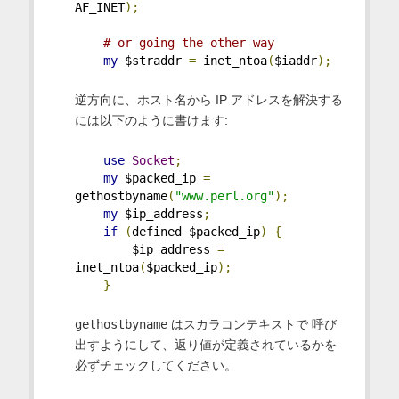
AF_INET
);
# or going the other way
my
 $straddr 
=
 inet_ntoa
(
$iaddr
);
逆方向に、ホスト名から IP アドレスを解決する
には以下のように書けます:
use
Socket
;
my
 $packed_ip 
=
gethostbyname
(
"www.perl.org"
);
my
 $ip_address
;
if
(
defined $packed_ip
)
{
        $ip_address 
=
inet_ntoa
(
$packed_ip
);
}
gethostbyname
はスカラコンテキストで 呼び
出すようにして、返り値が定義されているかを
必ずチェックしてください。