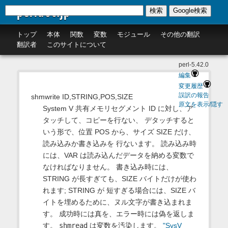
perldoc.jp
検索
Google検索
トップ
本体
関数
変数
モジュール
その他の翻訳
翻訳者
このサイトについて
perl-5.42.0
編集
変更履歴
誤訳の報告
shmwrite ID,STRING,POS,SIZE
原文を表示/隠す
System V 共有メモリセグメント ID に対し、ア
タッチして、コピーを行ない、 デタッチすると
いう形で、位置 POS から、サイズ SIZE だけ、
読み込みか書き込みを 行ないます。 読み込み時
には、VAR は読み込んだデータを納める変数で
なければなりません。 書き込み時には、
STRING が長すぎても、SIZE バイトだけが使わ
れます; STRING が 短すぎる場合には、SIZE バ
イトを埋めるために、ヌル文字が書き込まれま
す。 成功時には真を、エラー時には偽を返しま
す。
shmread
は変数を汚染します。
"SysV