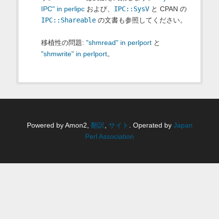
IPC" in perlipc
および、
IPC::SysV
と CPAN の
IPC::Shareable
の文書も参照してください。
移植性の問題:
"shmread" in perlport
と
"shmwrite" in perlport
。
Powered by Amon2,
翻訳
,
サイト
. Operated by
Japan
Perl Association