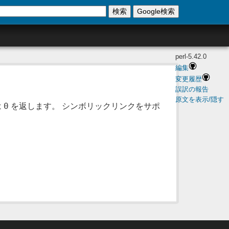
検索
Google検索
perl-5.42.0
編集
変更履歴
誤訳の報告
原文を表示/隠す
0
は
を返します。 シンボリックリンクをサポ