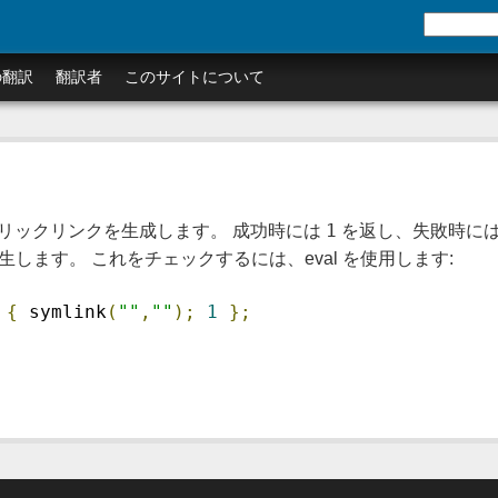
の翻訳
翻訳者
このサイトについて
1
シンボリックリンクを生成します。 成功時には
を返し、失敗時に
します。 これをチェックするには、eval を使用します:
{
 symlink
(
""
,
""
);
1
};