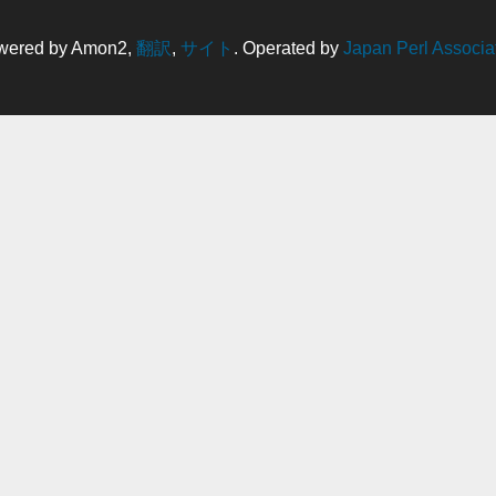
wered by Amon2,
翻訳
,
サイト
. Operated by
Japan Perl Associa