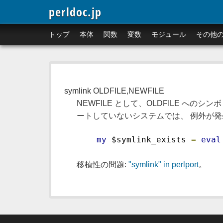
perldoc.jp
トップ
本体
関数
変数
モジュール
その他
symlink OLDFILE,NEWFILE
NEWFILE として、OLDFILE への
ートしていないシステムでは、 例外が発生
my
 $symlink_exists 
=
eval
移植性の問題:
"symlink" in perlport
。