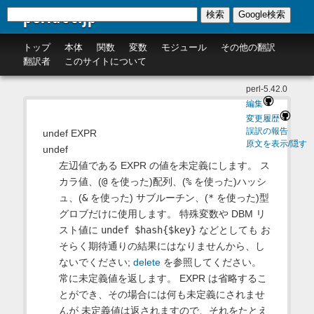
perldoc.jp
検索
Google検索
トップ
本体
関数
変数
モジュール
その他の翻訳
翻訳者
このサイトについて
perl-5.42.0
編集
変更履歴
誤訳の報告
undef EXPR
原文を表示/隠す
undef
左辺値である EXPR の値を未定義にします。 ス
カラ値、(
@
を使った)配列、(
%
を使った)ハッシ
ュ、(
&
を使った) サブルーチン、(
*
を使った)型
グロブだけに使用します。 特殊変数や DBM リ
スト値に
undef $hash{$key}
などとしても お
そらく期待通りの結果にはなりませんから、し
ないでください;
delete
を参照してください。
常に未定義値を返します。 EXPR は省略するこ
とができ、その場合には何も未定義にされませ
んが 未定義値は返されますので、それをたとえ