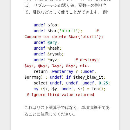
ば、 サブルーチンの返り値、変数への割り当
て、引数などとして使うことができます。 例:
undef
 $foo
;
undef
 $bar
{
'blurfl'
};
# 
Compare to: delete $bar{'blurfl'};
undef
@ary
;
undef
%
hash
;
undef
&
mysub
;
undef
*
xyz
;
# destroys 
$xyz, @xyz, %xyz, &xyz, etc.
    return 
(
wantarray
?
(
undef
,
$errmsg
)
:
undef
)
if
 $they_blew_it
;
    select 
undef
,
undef
,
undef
,
0.25
;
my
(
$x
,
 $y
,
undef
,
 $z
)
=
 foo
();
# Ignore third value returned
これはリスト演算子ではなく、単項演算子であ
ることに注意してください。