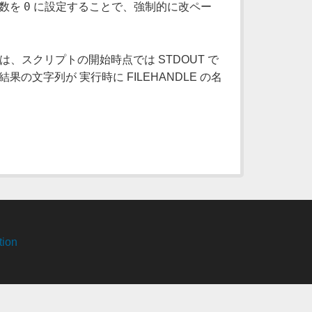
0
変数を
に設定することで、強制的に改ペー
は、スクリプトの開始時点では STDOUT で
果の文字列が 実行時に FILEHANDLE の名
tion