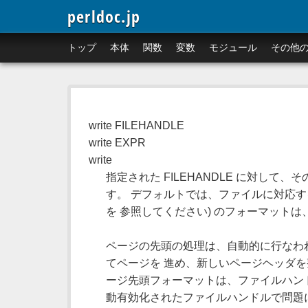
perldoc.jp
トップ
本体
関数
変数
モジュール
その他
write FILEHANDLE
write EXPR
write
指定された FILEHANDLE に対し
す。 デフォルトでは、ファイルに対応す
を 参照してください) のフォーマット
ページの先頭の処理は、自動的に行なわ
てページを 進め、新しいページヘッダ
ージ先頭フォーマットは、ファイルハン
動有効化されたファイルハンドルで問題