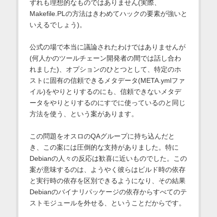
ずれも理想的なものではありません(実際、
Makefile.PLの方法はきわめてハックの要素が強いと
いえるでしょう)。
公式の場で本当に議論されたわけではありませんが
(何人かのツールチェーン開発者の間では話し合わ
れました)、オプションのひとつとして、特定のホ
ストに固有の信頼できるメタデータ(META.ymlファ
イル)をやりとりするのにも、信頼できないメタデ
ータをやりとりするのにすでに使っているのと同じ
方法を使う、という案があります。
この問題をオスロのQAグループに持ち込んだと
き、この案には圧倒的な支持がありました。特に
Debianの人々の反応は歓喜に近いものでした。この
案が意味するのは、ようやく彼らはビルド時の依存
と実行時の依存を区別できるようになり、その結果
Debianのバイナリパッケージの依存からすべてのテ
ストモジュールを外せる、ということだからです。