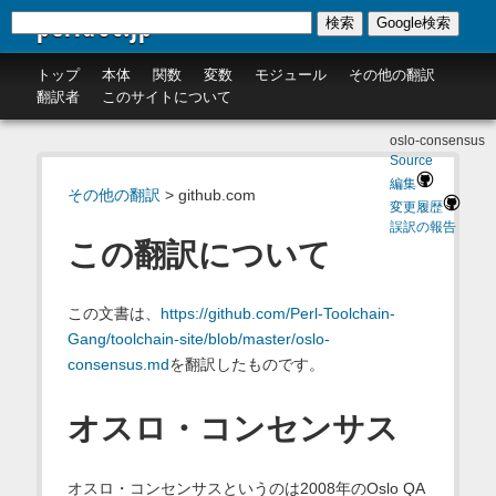
perldoc.jp
検索
Google検索
トップ
本体
関数
変数
モジュール
その他の翻訳
翻訳者
このサイトについて
oslo-consensus
Source
編集
その他の翻訳
> github.com
変更履歴
誤訳の報告
この翻訳について
この文書は、
https://github.com/Perl-Toolchain-
Gang/toolchain-site/blob/master/oslo-
consensus.md
を翻訳したものです。
オスロ・コンセンサス
オスロ・コンセンサスというのは2008年のOslo QA