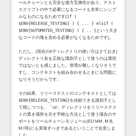
ールチェーンとも完全な後方互換性があり、テスト
スクリプトの中で必要になるコードも非常にシンプ
ルなものになるためです(
if (
$ENV{RELEASE_TESTING} ) { ... } elsif (
$ENV{AUTOMATED_TESTING} ) { .. }
という大き
なコードの塊を含める必要がなくなるためです)。
ただし、(現在のt/ディレクトリの使い方はさておき)
ディレクトリ名を正統な識別子として使うのは適切
ではないとも感じました。管理が難しくなりそうで
すし、コンテキストを組み合わせるときにも問題に
なりそうだからです。
その結果、リリーステストのコンテキストとしては
$ENV{RELEASE_TESTING}
を信頼できる識別子とし
て残しつつも、「xt/」ディレクトリをリリーステス
トの置き場所を示す手軽な方法として使う場合のサ
ポートをツールチェーンモジュール(EU:MM, M:B,
M:I等)にも実装すべきであるということで合意しま
した。