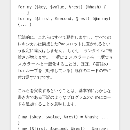
for my ($key, $value, %rest) (%hash) { 
... }

for my ($first, $second, @rest) (@array) 
記法的に、これらはすべて動作しますし、すべての
レキシカルは隣接したPadスロットに置かれるとい
う仮定に違反はしません。 しかし、ランタイムに複
雑さが増えます。
一度に 1 スカラー
から
一度に n
スカラー
へと一般化することは、ほぼ、C言語の
for
ループを（動作している）既存のコードの中に
付け足すだけです。
これらを実装するということは、基本的におかしな
書き方である下記のようなプログラムのためにコー
ドを追加することを意味します。
{ my ($key, $value, %rest) = %hash; ... 
}

{ my ($first, $second, @rest) = @array; 