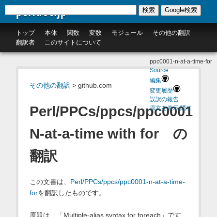
perldoc.jp
検索
Google検索
トップ
本体
関数
変数
モジュール
その他の翻訳
翻訳者
このサイトについて
ppc0001-n-at-a-time-for
Source
編集
その他の翻訳
> github.com
変更履歴
誤訳の報告
Perl/PPCs/ppcs/ppc0001
原文を表示/隠す
N-at-a-time with for の
翻訳
この文書は、
Perl/PPCs/ppcs/ppc0001-n-at-a-time-
for
を翻訳したものです。
原題は、「Multiple-alias syntax for foreach」です