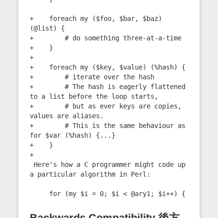
+    foreach my ($foo, $bar, $baz) 
(@list) {

+        # do something three-at-a-time

+    }

+

+    foreach my ($key, $value) (%hash) {

+        # iterate over the hash

+        # The hash is eagerly flattened 
to a list before the loop starts,

+        # but as ever keys are copies, 
values are aliases.

+        # This is the same behaviour as 
for $var (%hash) {...}

+    }

+

 Here's how a C programmer might code up 
a particular algorithm in Perl:

Backwards Compatibility 後方