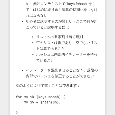
め、無効コンテキストで 'keys %hash' をし
て、はじめに繰り返し演算の初期化をしなけ
ればならない
初心者に説明するのが難しい - ここで何が起
こっているか説明するには
リストへの要素割り当て規則
空のリストは偽であり、空でないリス
トは真であること
ハッシュは内部的イテレーターを持っ
ていること
イテレーターを混乱させることなく、反復の
内部でハッシュを修正することができない
次のように２行で書くことは
できます
：
for my $k (keys %hash) {

    my $v = $hash{$h};

    ...
