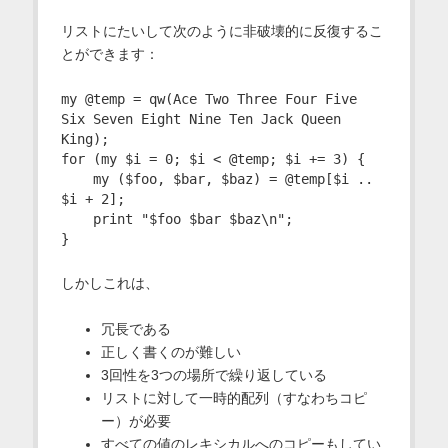
リストにたいして次のように非破壊的に反復するこ
とができます：
my @temp = qw(Ace Two Three Four Five 
Six Seven Eight Nine Ten Jack Queen 
King);

for (my $i = 0; $i < @temp; $i += 3) {

    my ($foo, $bar, $baz) = @temp[$i .. 
$i + 2];

    print "$foo $bar $baz\n";

しかしこれは、
冗長である
正しく書くのが難しい
3回性を3つの場所で繰り返している
リストに対して一時的配列（すなわちコピ
ー）が必要
すべての値のレキシカルへのコピーもしてい