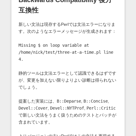
互換性
新しい文法は現存するPerlでは文法エラーになりま
す。次のようなエラーメッセージが生成されます：
Missing $ on loop variable at
/home/nick/test/three-at-a-time.pl line
4.
静的ツールは文法エラーとして認識できるはずです
が、変更を加えない限りよりよい診断は得られない
でしょう。
提案した実装には、
B::Deparse
,
B::Concise
,
Devel::Cover
,
Devel::NYTProf
,
Perl::Critic
で新しい文法をうまく扱うためのテストとパッチが
含まれています。
よりバージョンの古いPerlではこの文法を再現する