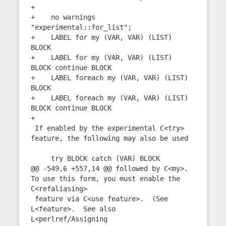
+

+    no warnings 
"experimental::for_list";

+    LABEL for my (VAR, VAR) (LIST) 
BLOCK

+    LABEL for my (VAR, VAR) (LIST) 
BLOCK continue BLOCK

+    LABEL foreach my (VAR, VAR) (LIST) 
BLOCK

+    LABEL foreach my (VAR, VAR) (LIST) 
BLOCK continue BLOCK

+

 If enabled by the experimental C<try> 
feature, the following may also be used

     try BLOCK catch (VAR) BLOCK

@@ -549,6 +557,14 @@ followed by C<my>.  
To use this form, you must enable the 
C<refaliasing>

 feature via C<use feature>.  (See 
L<feature>.  See also 
L<perlref/Assigning
