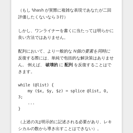
（もし
%hash
が実際に複雑な表現であなたが二回
評価したくないなら３行）
しかし、ワンライナーを書くに当たっては明らかに
良い方法ではありません。
配列において、より一般的な
N個の要素を同時に
反復する際には、単純で包括的な解決策はありませ
ん。 例えば、
破壊的
に
配列
を反復することはで
きます。
while (@list) {

    my ($x, $y, $z) = splice @list, 0, 
3;

    ...

（上述の
3
は明示的に記述される必要があり、レキ
シカルの数から導き出すことはできない）。