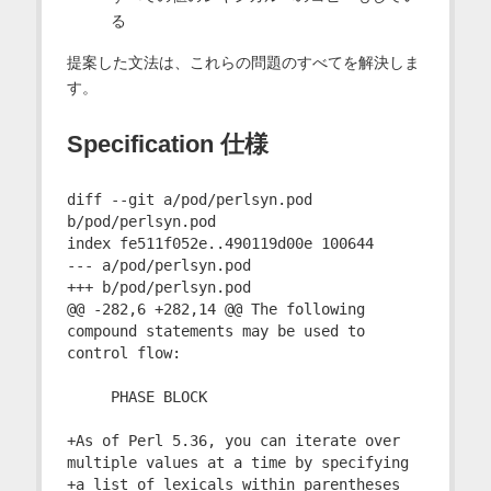
る
提案した文法は、これらの問題のすべてを解決しま
す。
Specification 仕様
diff --git a/pod/perlsyn.pod 
b/pod/perlsyn.pod

index fe511f052e..490119d00e 100644

--- a/pod/perlsyn.pod

+++ b/pod/perlsyn.pod

@@ -282,6 +282,14 @@ The following 
compound statements may be used to 
control flow:

     PHASE BLOCK

+As of Perl 5.36, you can iterate over 
multiple values at a time by specifying

+a list of lexicals within parentheses
