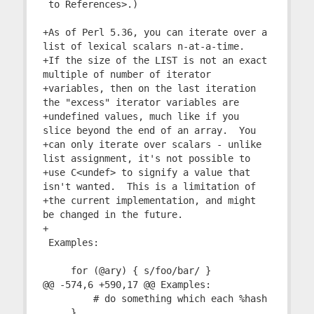
 to References>.)

+As of Perl 5.36, you can iterate over a 
list of lexical scalars n-at-a-time.

+If the size of the LIST is not an exact 
multiple of number of iterator

+variables, then on the last iteration 
the "excess" iterator variables are

+undefined values, much like if you 
slice beyond the end of an array.  You

+can only iterate over scalars - unlike 
list assignment, it's not possible to

+use C<undef> to signify a value that 
isn't wanted.  This is a limitation of

+the current implementation, and might 
be changed in the future.

+

 Examples:

     for (@ary) { s/foo/bar/ }

@@ -574,6 +590,17 @@ Examples:

         # do something which each %hash

     }
