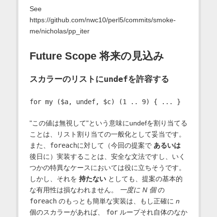
See
https://github.com/nwc10/perl5/commits/smoke-
me/nicholas/pp_iter
Future Scope 将来の見込み
undef
スカラーのリストに
を許容する
"この値は無視して"という意味にundefを割り当てる
ことは、リスト割り当ての一般化として妥当です。
また、
foreach
に対して（今回の提案で
あるいは
後日に）実装することは、安全な文法ですし、いく
つかの特異なケースにおいては役に立ちそうです。
しかし、それを
持たない
としても、提案の基本的
な有用性は損なわれません。
一度に N 個
の
foreach
のもっとも簡単な実装は、もし正確に
n
個のスカラーがあれば、
for
ループそれ自体のなか