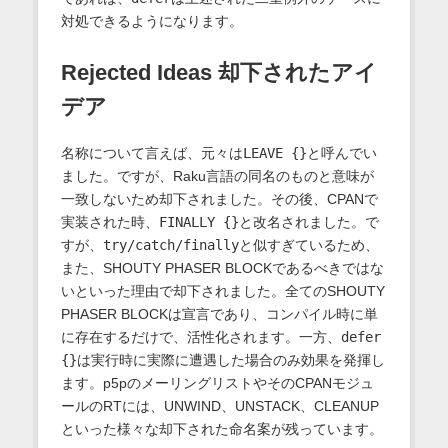
対処できるようになります。
Rejected Ideas 却下されたアイ
デア
名称について言えば、元々は
LEAVE {}
と呼んでい
ました。ですが、Raku言語の同名のものと意味が
一致しないため却下されました。その後、CPANで
実装された時、
FINALLY {}
と改名されました。で
すが、
try/catch/finally
と似すぎているため、
また、SHOUTY PHASER BLOCKであるべきではな
いといった理由で却下されました。全てのSHOUTY
PHASER BLOCKは宣言であり、コンパイル時に単
に存在するだけで、活性化されます。一方、
defer
{}
は実行時に実際に遭遇した場合のみ効果を発揮し
ます。p5pのメーリングリストやそのCPANモジュ
ールのRTには、UNWIND、UNSTACK、CLEANUP
といった様々な却下された命名案が残っています。