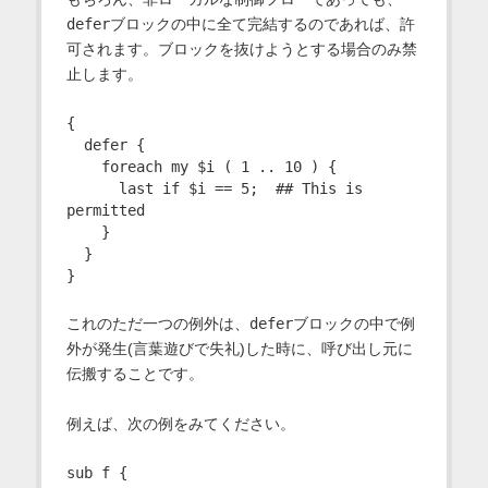
defer
ブロックの中に全て完結するのであれば、許
可されます。ブロックを抜けようとする場合のみ禁
止します。
{

  defer {

    foreach my $i ( 1 .. 10 ) {

      last if $i == 5;  ## This is 
permitted

    }

  }

これのただ一つの例外は、
defer
ブロックの中で例
外が発生(言葉遊びで失礼)した時に、呼び出し元に
伝搬することです。
例えば、次の例をみてください。
sub f {
