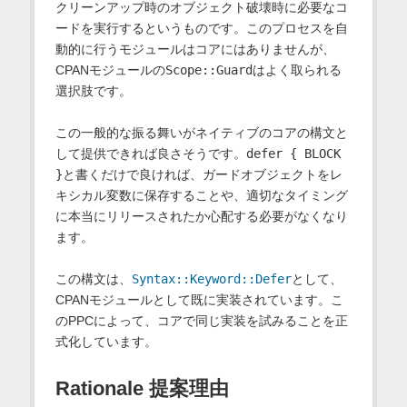
クリーンアップ時のオブジェクト破壊時に必要なコ
ードを実行するというものです。このプロセスを自
動的に行うモジュールはコアにはありませんが、
CPANモジュールの
Scope::Guard
はよく取られる
選択肢です。
この一般的な振る舞いがネイティブのコアの構文と
して提供できれば良さそうです。
defer { BLOCK
}
と書くだけで良ければ、ガードオブジェクトをレ
キシカル変数に保存することや、適切なタイミング
に本当にリリースされたか心配する必要がなくなり
ます。
この構文は、
Syntax::Keyword::Defer
として、
CPANモジュールとして既に実装されています。こ
のPPCによって、コアで同じ実装を試みることを正
式化しています。
Rationale 提案理由