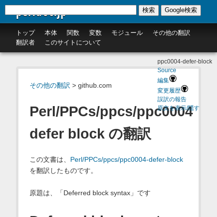
perldoc.jp
検索
Google検索
トップ
本体
関数
変数
モジュール
その他の翻訳
翻訳者
このサイトについて
ppc0004-defer-block
Source
編集
その他の翻訳
> github.com
変更履歴
誤訳の報告
Perl/PPCs/ppcs/ppc0004
原文を表示/隠す
defer block の翻訳
この文書は、
Perl/PPCs/ppcs/ppc0004-defer-block
を翻訳したものです。
原題は、「Deferred block syntax」です