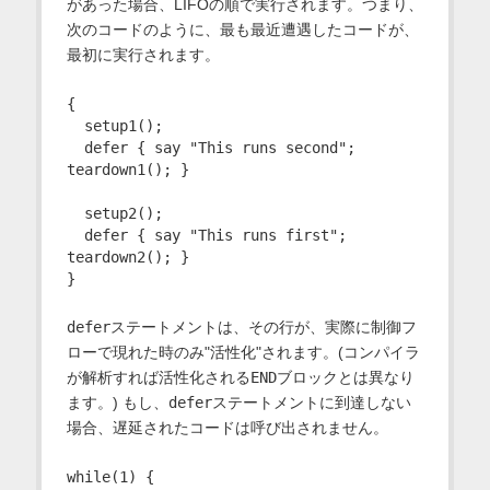
があった場合、LIFOの順で実行されます。つまり、
次のコードのように、最も最近遭遇したコードが、
最初に実行されます。
{

  setup1();

  defer { say "This runs second"; 
teardown1(); }

  setup2();

  defer { say "This runs first"; 
teardown2(); }

defer
ステートメントは、その行が、実際に制御フ
ローで現れた時のみ"活性化"されます。(コンパイラ
が解析すれば活性化される
END
ブロックとは異なり
ます。) もし、
defer
ステートメントに到達しない
場合、遅延されたコードは呼び出されません。
while(1) {
