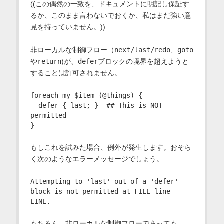
((この偶然の一致を、ドキュメントに明記し保証す
るか、このまま言わないでおくか、私はまだ強い意
見を持っていません。))
非ローカルな制御フロー（
next/last/redo
、
goto
や
return
)が、
defer
ブロックの境界を超えようと
することは許可されません。
foreach my $item (@things) {

  defer { last; }  ## This is NOT 
permitted

もしこれを試みた場合、例外が発生します。おそら
く次のようなエラーメッセージでしょう。
Attempting to 'last' out of a 'defer' 
block is not permitted at FILE line 
もちろん、非ローカルな制御フローであっても、