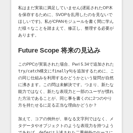
私はまだ実装に満足していません(遅延されたOP木
を保存するために、SVOPを乱用したのを見ないで
ほしいです)。私がCPANモジュールを書く間に学ん
だ様々なことを踏まえて、修正し、整理する必要が
あります。
Future Scope 将来の見込み
このPPCが実装された場合、Perl 5.34で追加された
try/catch
構文に
finally
句を追加するために、こ
の同じ仕組みを利用するかどうかという疑問が自然
に沸きます。この問は未解決です。つまり、新たな
能力ではなく、新たな表現力と一部のユーザが慣れ
た方法であることが、同じ事を書くのに2つのやり
方を持たせるに足る正当な理由かどうか？
加えて、コアの例外が、単なる文字列ではなく、メ
タデータやオブジェクトのような表現力を持つよう
であれば、
defer
は上述された二重例外のケースに