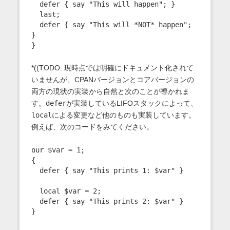
  defer { say "This will happen"; }

  last;

  defer { say "This will *NOT* happen"; 
}

*((TODO: 現時点では明確にドキュメント化されて
いませんが、CPANバージョンとコアバージョンの
両方の現状の実装から自然と次のことが導かれま
す。
defer
が実装しているLIFOスタックによって、
local
による変更など他のものも実装しています。
例えば、次のコードをみてください。
our $var = 1;

{

  defer { say "This prints 1: $var" }

  local $var = 2;

  defer { say "This prints 2: $var" }
