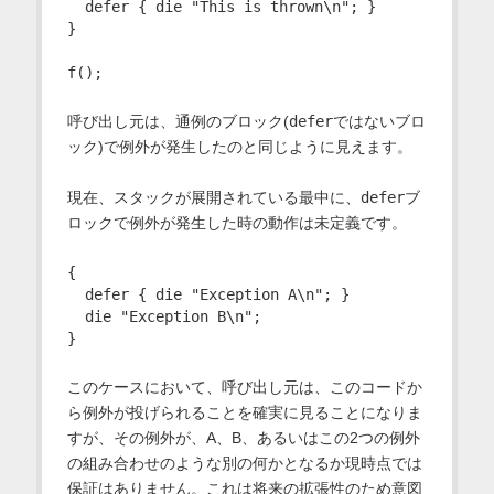
  defer { die "This is thrown\n"; }

}

呼び出し元は、通例のブロック(
defer
ではないブロ
ック)で例外が発生したのと同じように見えます。
現在、スタックが展開されている最中に、
defer
ブ
ロックで例外が発生した時の動作は未定義です。
{

  defer { die "Exception A\n"; }

  die "Exception B\n";

このケースにおいて、呼び出し元は、このコードか
ら例外が投げられることを確実に見ることになりま
すが、その例外が、A、B、あるいはこの2つの例外
の組み合わせのような別の何かとなるか現時点では
保証はありません。これは将来の拡張性のため意図