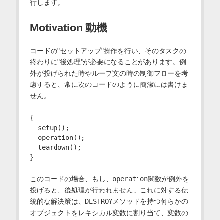
行します。
Motivation 動機
コードの"セットアップ"操作を行い、そのタスクの
終わりに"後処理"が必要になることがあります。例
外が投げられた時やループ文の時の制御フローを考
慮すると、常に次のコードのように簡潔には書けま
せん。
{

  setup();

  operation();

  teardown();

このコードの場合、もし、
operation
関数が例外を
投げると、後処理が行われません。これに対する伝
統的な解決策は、
DESTROY
メソッドを持つ何らかの
オブジェクトをレキシカル変数に割り当て、変数の