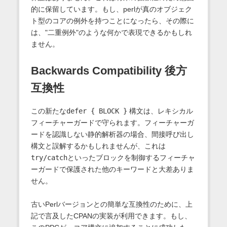
的に保留しています。もし、perlが真のオブジェク
ト型のコアの例外を持つことになったら、その際に
は、"二重例外"のような何かで表現できるかもしれ
ません。
Backwards Compatibility 後方
互換性
この新たな
defer { BLOCK }
構文は、レキシカル
フィーチャーガードで守られます。フィーチャーガ
ードを認識しない静的解析器の場合、間接呼び出し
構文と誤解するかもしれませんが、これは
try/catch
といったブロックを制御するフィーチャ
ーガードで保護された他のキーワードと大差ありま
せん。
古いPerlバージョンとの簡単な互換性のために、上
記で言及したCPANの実装が利用できます。もし、