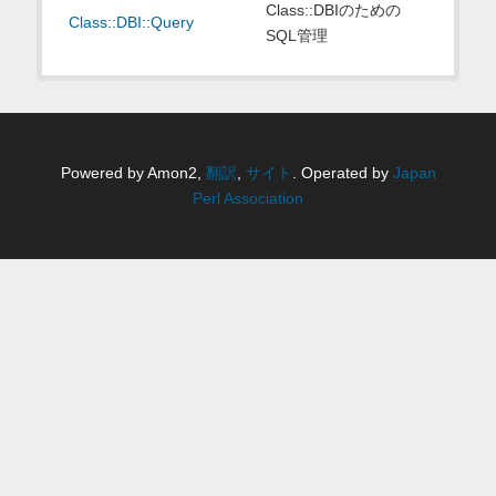
Class::DBIのための
Class::DBI::Query
SQL管理
Powered by Amon2,
翻訳
,
サイト
. Operated by
Japan
Perl Association