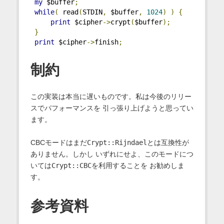
my
 $buffer
;
while
(
 read
(
STDIN
,
 $buffer
,
1024
)
)
{
print
 $cipher
->
crypt
(
$buffer
);
}
print
 $cipher
->
finish
;
制約
この実装は本当に遅いものです。私は今後のリリー
スでパフォーマンスを 引っ張り上げようと思ってい
ます。
CBCモードはまだ
Crypt::Rijndael
とは互換性が
ありません。しかし いずれにせよ、このモードにつ
いては
Crypt::CBC
を利用することを お勧めしま
す。
参考資料