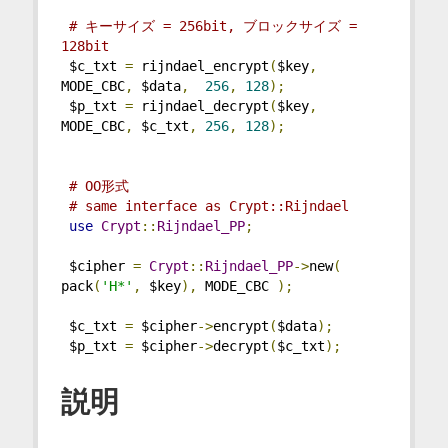
# キーサイズ = 256bit, ブロックサイズ = 
128bit
 $c_txt 
=
 rijndael_encrypt
(
$key
,
MODE_CBC
,
 $data
,
256
,
128
);
 $p_txt 
=
 rijndael_decrypt
(
$key
,
MODE_CBC
,
 $c_txt
,
256
,
128
);
# OO形式
# same interface as Crypt::Rijndael
use
Crypt
::
Rijndael_PP
;
 $cipher 
=
Crypt
::
Rijndael_PP
->
new
(
pack
(
'H*'
,
 $key
),
 MODE_CBC 
);
 $c_txt 
=
 $cipher
->
encrypt
(
$data
);
 $p_txt 
=
 $cipher
->
decrypt
(
$c_txt
);
説明