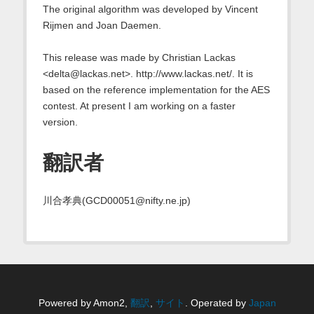
The original algorithm was developed by Vincent
Rijmen and Joan Daemen.
This release was made by Christian Lackas
<delta@lackas.net>. http://www.lackas.net/. It is
based on the reference implementation for the AES
contest. At present I am working on a faster
version.
翻訳者
川合孝典(GCD00051@nifty.ne.jp)
Powered by Amon2,
翻訳
,
サイト
. Operated by
Japan