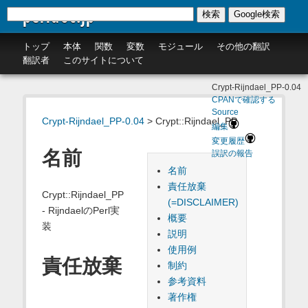
perldoc.jp
検索
Google検索
トップ
本体
関数
変数
モジュール
その他の翻訳
翻訳者
このサイトについて
Crypt-Rijndael_PP-0.04
CPANで確認する
Source
Crypt-Rijndael_PP-0.04
> Crypt::Rijndael_PP
編集
変更履歴
名前
誤訳の報告
名前
責任放棄
Crypt::Rijndael_PP
(=DISCLAIMER)
- RijndaelのPerl実
概要
装
説明
使用例
責任放棄
制約
参考資料
著作権