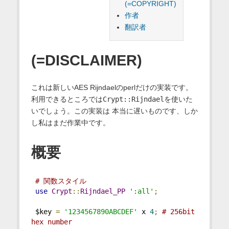
(=COPYRIGHT)
作者
翻訳者
(=DISCLAIMER)
これは新しいAES Rijndaelのperlだけの実装です。
利用できるところでは
Crypt::Rijndael
を使いた
いでしょう。この実装は 本当に遅いものです、しか
し私はまだ作業中です。
概要
# 関数スタイル
use
Crypt
::
Rijndael_PP
':all'
;
 $key 
=
'1234567890ABCDEF'
 x 
4
;
# 256bit 
hex number