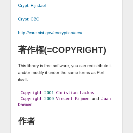
Crypt::Rijndael
Crypt::CBC
http://csrc.nist.gov/encryption/aes/
著作権(=COPYRIGHT)
This library is free software; you can redistribute it
and/or modify it under the same terms as Perl
itself.
Copyright
2001
Christian
Lackas
Copyright
2000
Vincent
Rijmen
 and 
Joan
Daemen
作者