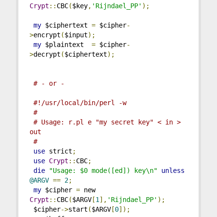
Crypt
::
CBC
(
$key
,
'Rijndael_PP'
);
my
 $ciphertext 
=
 $cipher
-
>
encrypt
(
$input
);
my
 $plaintext  
=
 $cipher
-
>
decrypt
(
$ciphertext
);
# - or -
#!/usr/local/bin/perl -w
#
# Usage: r.pl e "my secret key" < in > 
out
#
use
 strict
;
use
Crypt
::
CBC
;
die
"Usage: $0 mode([ed]) key\n"
unless
@ARGV
==
2
;
my
 $cipher 
=
 new 
Crypt
::
CBC
(
$ARGV
[
1
],
'Rijndael_PP'
);
 $cipher
->
start
(
$ARGV
[
0
]);