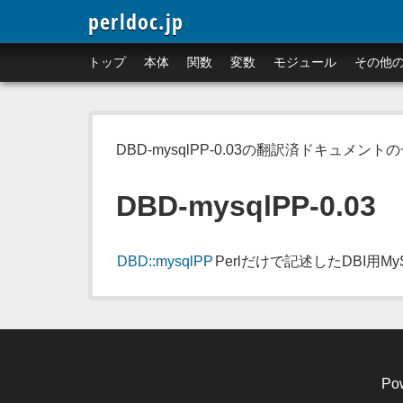
perldoc.jp
トップ
本体
関数
変数
モジュール
その他
DBD-mysqlPP-0.03の翻訳済ドキュメント
DBD-mysqlPP-0.03
DBD::mysqlPP
Perlだけで記述したDBI用M
Po