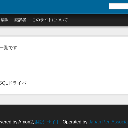
の翻訳
翻訳者
このサイトについて
の一覧です
ySQLドライバ
wered by Amon2,
翻訳
,
サイト
. Operated by
Japan Perl Associa