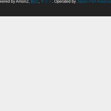
wered by Amon2,
翻訳
,
サイト
. Operated by
Japan Perl Associa