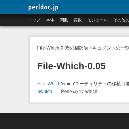
perldoc.jp
トップ
本体
関数
変数
モジュール
その他
File-Which-0.05の翻訳済ドキュメントの一
File-Which-0.05
File::Which
'which'ユーティリティの移植可
pwhich
Perlのみの 'which'