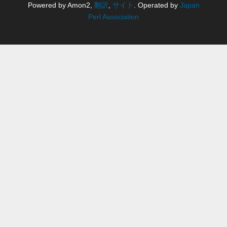
Powered by Amon2,
翻訳
,
サイト
. Operated by
Japan
Perl Association