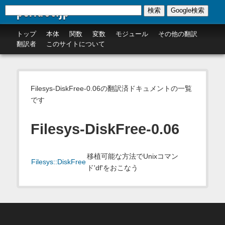
perldoc.jp
検索
Google検索
トップ
本体
関数
変数
モジュール
その他の翻訳
翻訳者
このサイトについて
Filesys-DiskFree-0.06の翻訳済ドキュメントの一覧
です
Filesys-DiskFree-0.06
移植可能な方法でUnixコマン
Filesys::DiskFree
ド'df'をおこなう