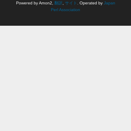
Powered by Amon2,
翻訳
,
サイト
. Operated by
Japan
Perl Association