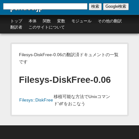
perldoc.jp
検索
Google検索
トップ
本体
関数
変数
モジュール
その他の翻訳
翻訳者
このサイトについて
Filesys-DiskFree-0.06の翻訳済ドキュメントの一覧
です
Filesys-DiskFree-0.06
移植可能な方法でUnixコマン
Filesys::DiskFree
ド'df'をおこなう