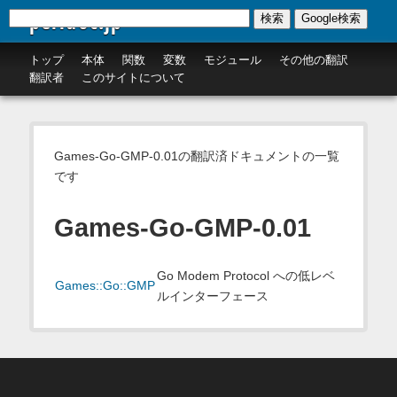
perldoc.jp
検索
Google検索
トップ
本体
関数
変数
モジュール
その他の翻訳
翻訳者
このサイトについて
Games-Go-GMP-0.01の翻訳済ドキュメントの一覧
です
Games-Go-GMP-0.01
Go Modem Protocol への低レベ
Games::Go::GMP
ルインターフェース