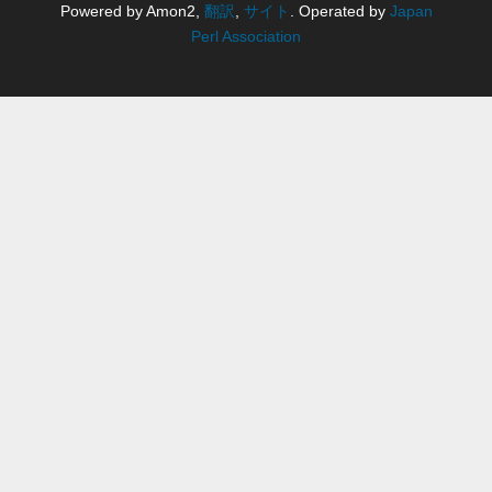
Powered by Amon2,
翻訳
,
サイト
. Operated by
Japan
Perl Association