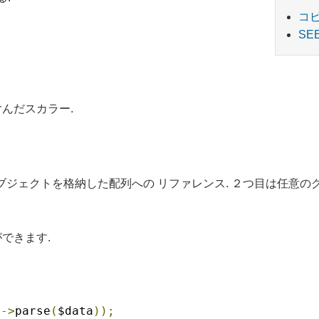
コ
SE
を含んだスカラー.
ブジェクトを格納した配列への リファレンス. ２つ目は任意
できます.
t
->
parse
(
$data
));