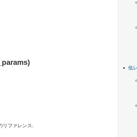
l_params)
低レ
リファレンス.