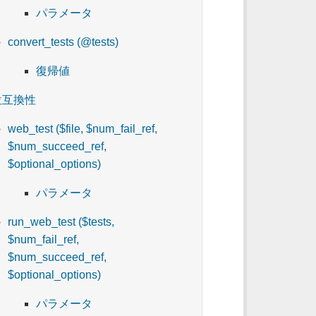
パラメータ
convert_tests (@tests)
復帰値
位互換性
web_test ($file, $num_fail_ref,
$num_succeed_ref,
$optional_options)
パラメータ
run_web_test ($tests,
$num_fail_ref,
$num_succeed_ref,
$optional_options)
パラメータ