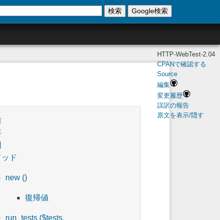
検索
Google検索
HTTP-WebTest-2.04
CPANで確認する
Source
編集
変更履歴
誤訳の報告
原文を表示/隠す
前
要
明
ソッド
new ()
復帰値
run_tests ($tests,