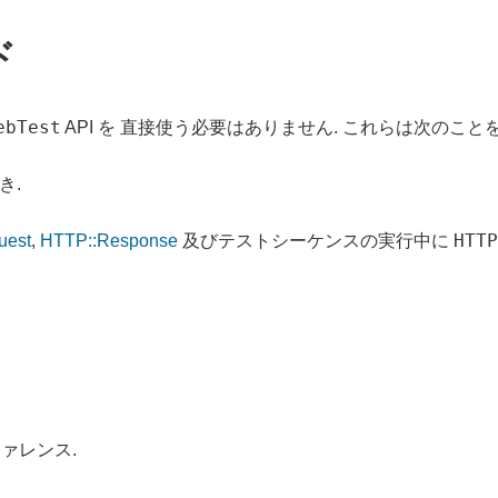
ド
ebTest
API を 直接使う必要はありません. これらは次のこと
き.
HTTP
uest
,
HTTP::Response
及びテストシーケンスの実行中に
ァレンス.