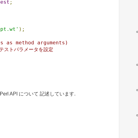
Test
;
ipt.wt'
);
rs as method arguments)
らテストパラメータを設定
;
Perl API について 記述しています.