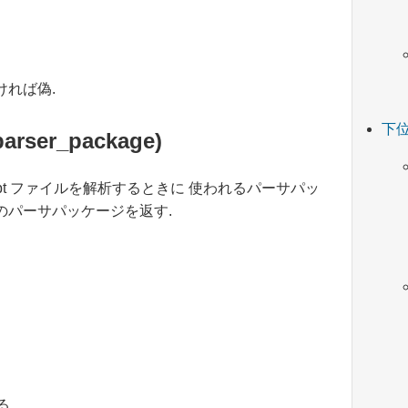
ければ偽.
下
parser_package)
wtscript ファイルを解析するときに 使われるパーサパッ
のパーサパッケージを返す.
る.