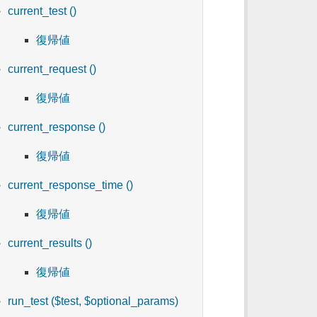
current_test ()
復帰値
current_request ()
復帰値
current_response ()
復帰値
current_response_time ()
復帰値
current_results ()
復帰値
run_test ($test, $optional_params)