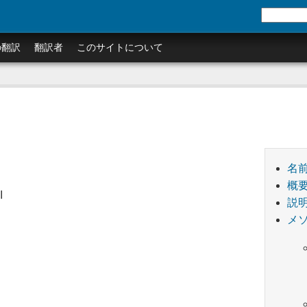
の翻訳
翻訳者
このサイトについて
名
概
I
説
メ