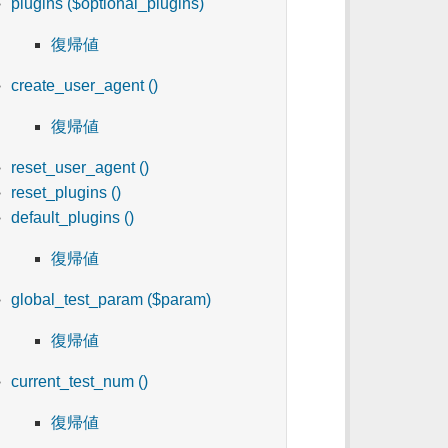
plugins ($optional_plugins)
復帰値
create_user_agent ()
復帰値
reset_user_agent ()
reset_plugins ()
default_plugins ()
復帰値
global_test_param ($param)
復帰値
current_test_num ()
復帰値