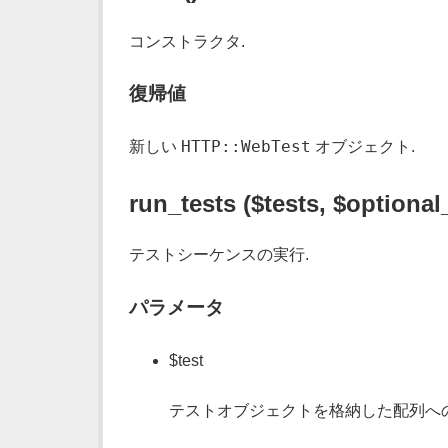
コンストラクタ.
復帰値
HTTP::WebTest
新しい
オブジェクト.
run_tests ($tests, $optiona
テストシーケンスの実行.
パラメータ
$test
テストオブジェクトを格納した配列への