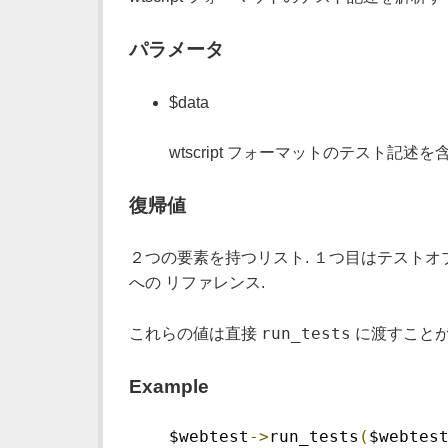
パラメータ
$data
wtscript フォーマットのテスト記述
復帰値
２つの要素を持つリスト. １つ目はテストオ
への リファレンス.
run_tests
これらの値は直接
に渡すことが
Example
    $webtest
->
run_tests
(
$webtes