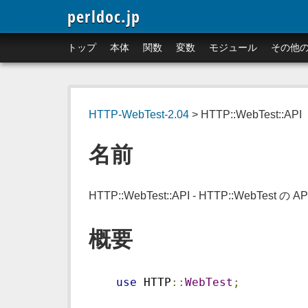
perldoc.jp
トップ
本体
関数
変数
モジュール
その他
HTTP-WebTest-2.04
> HTTP::WebTest::API
名前
HTTP::WebTest::API - HTTP::WebTest の AP
概要
use
 HTTP
::
WebTest
;