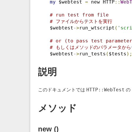
my
 $webtest 
=
 new HTTP
::
Web
# run test from file
# ファイルからテストを実行
    $webtest
->
run_wtscript
(
'scr
# or (to pass test paramete
# もしくはメソッドのパラメータか
    $webtest
->
run_tests
(
$tests
)
説明
HTTP::WebTest
このドキュメントでは
の 
メソッド
new ()