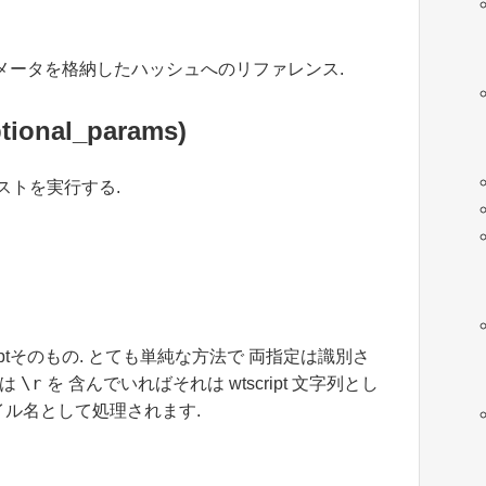
メータを格納したハッシュへのリファレンス.
ptional_params)
テストを実行する.
scriptそのもの. とても単純な方法で 両指定は識別さ
\r
くは
を 含んでいればそれは wtscript 文字列とし
イル名として処理されます.