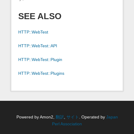
SEE ALSO
HTTP::WebTest
HTTP::WebTest::API
HTTP::WebTest::Plugin
HTTP::WebTest::Plugins
Powered by Amon2,
翻訳
,
サイト
. Operated by
Japan
Perl Association