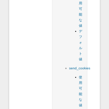
用
可
能
な
値
デ
フ
ォ
ル
ト
値
send_cookies
使
用
可
能
な
値