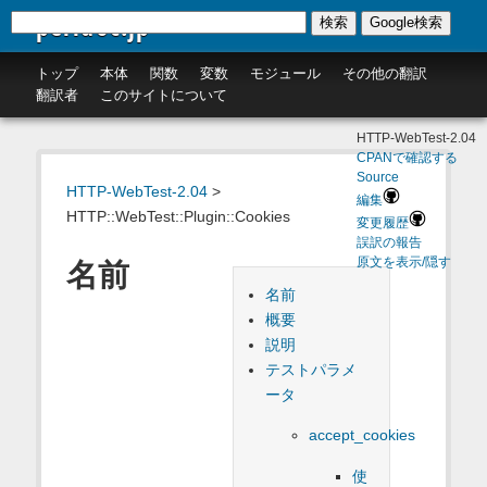
perldoc.jp
検索
Google検索
トップ
本体
関数
変数
モジュール
その他の翻訳
翻訳者
このサイトについて
HTTP-WebTest-2.04
CPANで確認する
Source
HTTP-WebTest-2.04
>
編集
HTTP::WebTest::Plugin::Cookies
変更履歴
誤訳の報告
原文を表示/隠す
名前
名前
概要
説明
テストパラメ
ータ
accept_cookies
使