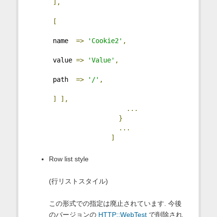
],
[
 name  
=>
'Cookie2'
,
 value 
=>
'Value'
,
 path  
=>
'/'
,
]
],
...
}
...
]
Row list style
(行リストスタイル)
この形式での指定は廃止されています. 今後
のバージョンの
HTTP::WebTest
で削除され