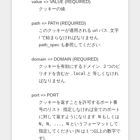
value => VALUE (REQUIRED)
クッキーの値.
path => PATH (REQUIRED)
このクッキーが適用される url パス. 文字
/ で始まらなければなりません.
path_spec も参照してください.
domain => DOMAIN (REQUIRED)
クッキーを有効にするドメイン. ２つのピ
リオドを含むか
.local
と 等しくなけれ
ばなりません.
port => PORT
クッキーを返すことを許可するポート番
号のリスト. 指定しなければ全てのポート
に対して返すようになります.
N
もしくは
N, N, ..., N
というフォーマットして
指定してください (N は１つ以上の数字で
す).