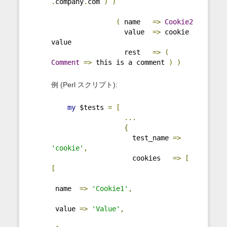
.
company
.
com 
)
)
(
 name   
=>
Cookie2
                  value  
=>
 cookie 
value
                  rest   
=>
(
Comment
=>
 this is a comment 
)
)
例 (Perl スクリプト):
my
 $tests 
=
[
...
{
                    test_name 
=>
'cookie'
,
                    cookies   
=>
[
[
 name  
=>
'Cookie1'
,
 value 
=>
'Value'
,